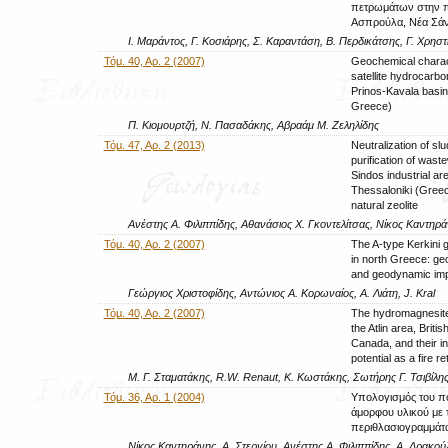
πετρωμάτων στην π
Ασπρούλα, Νέα Σάν
Ι. Μαράντος, Γ. Κοσιάρης, Σ. Καραντάση, Β. Περδικάτσης, Γ. Χρηστ
Τόμ. 40, Αρ. 2 (2007)
Geochemical charact
satellite hydrocarbo
Prinos-Kavala basin
Greece)
Π. Κιομουρτζή, Ν. Πασαδάκης, Αβραάμ Μ. Ζεληλίδης
Τόμ. 47, Αρ. 2 (2013)
Neutralization of sl
purification of wast
Sindos industrial ar
Thessaloniki (Greec
natural zeolite
Ανέστης Α. Φιλιππίδης, Αθανάσιος Χ. Γκοντελίτσας, Νίκος Καντηρά
Τόμ. 40, Αρ. 2 (2007)
The A-type Kerkini 
in north Greece: g
and geodynamic imp
Γεώργιος Χριστοφίδης, Αντώνιος Α. Κορωναίος, Α. Λιάτη, J. Kral
Τόμ. 40, Αρ. 2 (2007)
The hydromagnesite
the Atlin area, Briti
Canada, and their in
potential as a fire r
Μ. Γ. Σταματάκης, R.W. Renaut, Κ. Κωστάκης, Σωτήρης Γ. Τσιβίλης
Τόμ. 36, Αρ. 1 (2004)
Υπολογισμός του π
άμορφου υλικού με 
περιθλασιογραμμάτω
Νίκος Καντηράνης, Α. Στεργίου, Ανέστης Α. Φιλιππίδης, Α. Δρακού