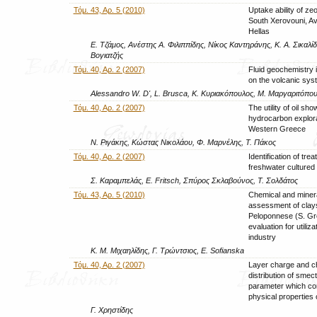
Τόμ. 43, Αρ. 5 (2010)
Uptake ability of zeo
South Xerovouni, Av
Hellas
Ε. Τζάμος, Ανέστης Α. Φιλιππίδης, Νίκος Καντηράνης, Κ. Α. Σικαλίδ
Βογιατζής
Τόμ. 40, Αρ. 2 (2007)
Fluid geochemistry 
on the volcanic sys
Alessandro W. D', L. Brusca, Κ. Κυριακόπουλος, Μ. Μαργαριτόπο
Τόμ. 40, Αρ. 2 (2007)
The utility of oil sh
hydrocarbon explora
Western Greece
Ν. Ριγάκης, Κώστας Νικολάου, Φ. Μαρνέλης, Τ. Πάκος
Τόμ. 40, Αρ. 2 (2007)
Identification of trea
freshwater cultured
Σ. Καραμπελάς, E. Fritsch, Σπύρος Σκλαβούνος, Τ. Σολδάτος
Τόμ. 43, Αρ. 5 (2010)
Chemical and minera
assessment of clay
Peloponnese (S. Gre
evaluation for utiliz
industry
Κ. Μ. Μιχαηλίδης, Γ. Τρώντσιος, E. Sofianska
Τόμ. 40, Αρ. 2 (2007)
Layer charge and c
distribution of smect
parameter which con
physical properties 
Γ. Χρηστίδης