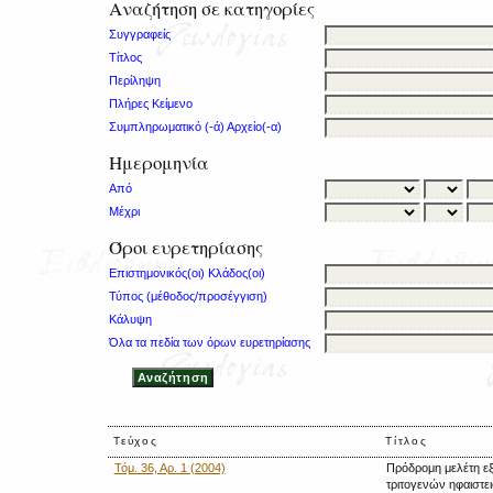
Αναζήτηση σε κατηγορίες
Συγγραφείς
Τίτλος
Περίληψη
Πλήρες Κείμενο
Συμπληρωματικό (-ά) Αρχείο(-α)
Ημερομηνία
Από
Μέχρι
Όροι ευρετηρίασης
Επιστημονικός(οι) Κλάδος(οι)
Τύπος (μέθοδος/προσέγγιση)
Κάλυψη
Όλα τα πεδία των όρων ευρετηρίασης
Τεύχος
Τίτλος
Τόμ. 36, Αρ. 1 (2004)
Πρόδρομη μελέτη ε
τριτογενών ηφαιστε