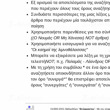
Εξ ορισμού τα αποτελέσματα της αναζήτ
που περιέχουν
όλους
τους όρους αναζήτη
Συνδυάστε περισσότερες της μιας λέξεις 
άρθρα που περιέχουν μία τουλάχιστον από
ποίηση
Χρησιμοποιήστε παρενθέσεις για πιο σύνθ
((Ο Νουμάς OR Μη Χάνεσαι) NOT άρθρα)
Χρησιμοποιήστε εισαγωγικά για να αναζη
"Οι καημοί της λιμνοθάλασσας"
Μπορείτε να εξαιρέσετε μια λέξη με τη 
τελεστή
NOT
; π.χ.
Παλαμάς - Λέανδρος
O
Με τη χρήση του συμβόλου
*
σε ένα όρο α
αναζητήσετε οποιονδήποτε άλλον όρο που 
τον όρο
"συνεργά*"
θα επιστρέψει αποτελ
όρους "συνεργάτες" ή "συνεργάται" ή "συν
©1999-2001 Βιβλιοθήκη "
Θεόφραστος
", Με την επι