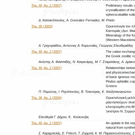
Τόμ. 40, Αρ. 2 (2007)
Preliminary results
crystallization of the
spherocobaltite solid
Δ. Κατσικόπουλος, A. Gonzalez-Fernadez, M. Prieto
Τόμ. 35 (2003)
Ορυκτολογία του πλ
Καστοριάς (Δυτ. Μα
Mineralogy of the Ka
(Western Macedoni
Α. Γρηγοριάδου, Αντώνιος Α. Κορωναίος, Γεώργιος Ελευθεριάδης
Τόμ. 40, Αρ. 2 (2007)
The cation exchange
the Greek zeolitic r
Ανέστης Α. Φιλιππίδης, Ν. Κατρινάρης, Μ. Γ. Σταματάκης, Α. Δρακο
Τόμ. 40, Αρ. 2 (2007)
Relationships betwe
and physicomechani
of basic igneous ro
Pindos ophiolitic c
Greece
Π. Πομώνης, Ι. Ρηγόπουλος, Β. Τσικούρας, Κ. Χατζηπαναγιώτου
Τόμ. 36, Αρ. 1 (2004)
Ορυκτολογική μελέ
μαγνησιούχων skar
κλινοχουμίτη στη θ
’γκιστρου Ν. Σερρώ
Ελευθερία Γ. Δήμου, Κ.. Κούκουζας
Τόμ. 40, Αρ. 2 (2007)
An update in the sep
natural from synthe
Σ. Καραμπελάς, E. Fritsch, Τ. Ζορμπά, Κ. Μ. Παρασκευόπουλος,