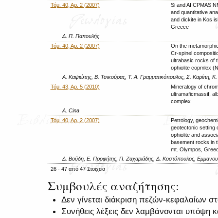
Τόμ. 40, Αρ. 2 (2007)
Si and AI CPMAS NM
and quantitative anal
and dickite in Kos is
Greece
Δ. Π. Παπουλής
Τόμ. 40, Αρ. 2 (2007)
On the metamorphic 
Cr-spinel compositi
ultrabasic rocks of 
ophiolite copmlex 
Α. Καψιώτης, Β. Τσικούρας, Τ. Α. Γραμματικόπουλος, Σ. Καρίπη, Κ
Τόμ. 43, Αρ. 5 (2010)
Mineralogy of chromi
ultramaficmassif, alb
complex
A. Cina
Τόμ. 40, Αρ. 2 (2007)
Petrology, geochemi
geotectonic setting 
ophiolite and assoc
basement rocks in 
mt. Olympos, Gree
Δ. Βούδη, Ε. Προφήτης, Π. Ζαχαριάδης, Δ. Κοστόπουλος, Εμμανου
26 - 47 από 47 Στοιχεία
Συμβουλές αναζήτησης:
Δεν γίνεται διάκριση πεζών-κεφαλαίων σ
Συνήθεις λέξεις δεν λαμβάνονται υπόψη 