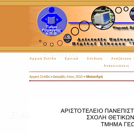
Αρχική Σελίδα
Σχετικά
Σύνδεση
Αναζήτηση
Ανακοινώσεις
Αρχική Σελίδα
>
Διατριβές έτους 2010
>
Μαλανδρή