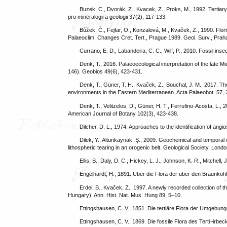
Buzek, C., Dvorák, Z., Kvacek, Z., Proks, M., 1992. Tertiar
pro mineralogii a geologii 37(2), 117-133.
Bůžek, Č., Fejfar, O., Konzalová, M., Kvaček, Z., 1990. Flo
Palaeoclim. Changes Cret. Tert., Prague 1989. Geol. Surv., Prah
Currano, E. D., Labandeira, C. C., Wilf, P., 2010. Fossil ins
Denk, T., 2016. Palaeoecological interpretation of the late
146). Geobios 49(6), 423-431.
Denk, T., Güner, T. H., Kvaček, Z., Bouchal, J. M., 2017. T
environments in the Eastern Mediterranean. Acta Palaeobot. 57,
Denk, T., Velitzelos, D., Güner, H. T., Ferrufino‐Acosta, L.
American Journal of Botany 102(3), 423-438.
Dilcher, D. L., 1974. Approaches to the identification of ang
Dilek, Y., Altunkaynak, Ş., 2009. Geochemical and temporal 
lithospheric tearing in an orogenic belt. Geological Society, Lond
Ellis, B., Daly, D. C., Hickey, L. J., Johnson, K. R., Mitchell,
Engelhardt, H., 1891. Uber die Flora der uber den Braunkoh
Erdei, B., Kvaček, Z., 1997. A newly recorded collection of 
Hungary). Ann. Hist. Nat. Mus. Hung 89, 5–10.
Ettingshausen, C. V., 1851. Die tertiäre Flora der Umgebun
Ettingshausen, C. V., 1869. Die fossile Flora des Terti~irbec