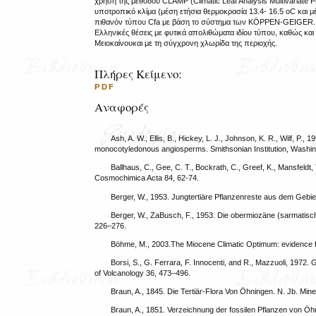
χρήση της μεθόδου CLAMP (Climatic Leaf Analysis Multivariate 
υποτροπικό κλίμα (μέση ετήσια θερμοκρασία 13.4- 16.5 oC και
πιθανόν τύπου Cfa με βάση το σύστημα των KÖPPEN-GEIGER. Τέ
Ελληνικές θέσεις με φυτικά απολιθώματα ιδίου τύπου, καθώς κ
Μειοκαίνουκαι με τη σύγχρονη χλωρίδα της περιοχής.
Πλήρες Κείμενο:
PDF
Αναφορές
Ash, A. W., Ellis, B., Hickey, L. J., Johnson, K. R., Wilf, P.
monocotyledonous angiosperms. Smithsonian Institution, Washin
Ballhaus, C., Gee, C. T., Bockrath, C., Greef, K., Mansfeldt,
Cosmochimica Acta 84, 62-74.
Berger, W., 1953. Jungtertiäre Pflanzenreste aus dem Gebie
Berger, W., ZaBusch, F., 1953. Die obermiozäne (sarmatisc
226–276.
Böhme, M., 2003.The Miocene Climatic Optimum: evidence fr
Borsi, S., G. Ferrara, F. Innocenti, and R., Mazzuoli, 1972.
of Volcanology 36, 473–496.
Braun, A., 1845. Die Tertiär-Flora Von Öhningen. N. Jb. Mine
Braun, A., 1851. Verzeichnung der fossilen Pflanzen von Öh