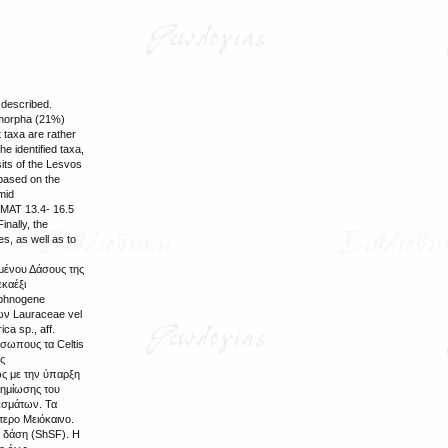
 described.
lymorpha (21%)
 taxa are rather
e identified taxa,
sits of the Lesvos
 based on the
umid
 (MAT 13.4- 16.5
nally, the
s, as well as to
μένου Δάσους της
καέξι
aphnogene
των Lauraceae vel
a sp., aff.
οσωπους τα Celtis
ές
ως με την ύπαρξη
ζημίωσης του
εσμάτων. Τα
τερο Μειόκαινο.
α δάση (ShSF). H