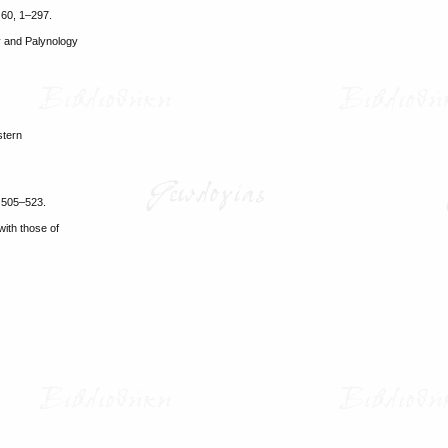
 60, 1–297.
y and Palynology
stern
, 505–523.
with those of