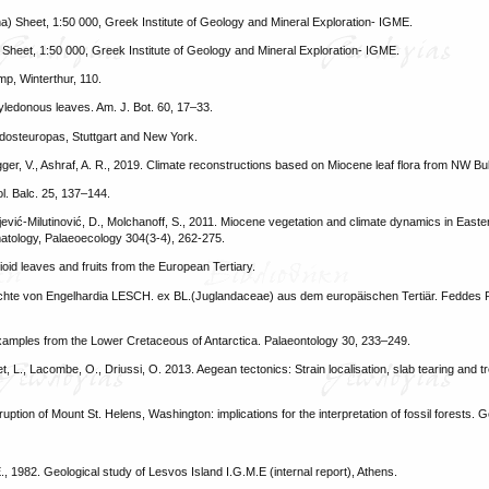
a) Sheet, 1:50 000, Greek Institute of Geology and Mineral Exploration- IGME.
 Sheet, 1:50 000, Greek Institute of Geology and Mineral Exploration- IGME.
omp, Winterthur, 110.
otyledonous leaves. Am. J. Bot. 60, 17–33.
Südosteuropas, Stuttgart and New York.
ger, V., Ashraf, A. R., 2019. Climate reconstructions based on Miocene leaf flora from NW B
l. Balc. 25, 137–144.
djević-Milutinović, D., Molchanoff, S., 2011. Miocene vegetation and climate dynamics in Easte
atology, Palaeoecology 304(3-4), 262-275.
oid leaves and fruits from the European Tertiary.
 Früchte von Engelhardia LESCH. ex BL.(Juglandaceae) aus dem europäischen Tertiär. Feddes 
 examples from the Lower Cretaceous of Antarctica. Palaeontology 30, 233–249.
t, L., Lacombe, O., Driussi, O. 2013. Aegean tectonics: Strain localisation, slab tearing and tr
eruption of Mount St. Helens, Washington: implications for the interpretation of fossil forests. 
E., 1982. Geological study of Lesvos Island I.G.M.E (internal report), Athens.