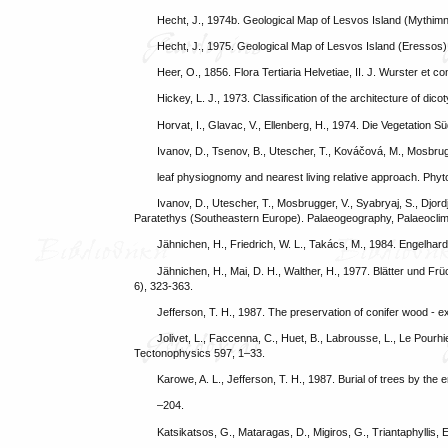
Hecht, J., 1974b. Geological Map of Lesvos Island (Mythimn
Hecht, J., 1975. Geological Map of Lesvos Island (Eressos)
Heer, O., 1856. Flora Tertiaria Helvetiae, II. J. Wurster et c
Hickey, L. J., 1973. Classification of the architecture of dic
Horvat, I., Glavac, V., Ellenberg, H., 1974. Die Vegetation 
Ivanov, D., Tsenov, B., Utescher, T., Kováčová, M., Mosbrug
leaf physiognomy and nearest living relative approach. Phyto
Ivanov, D., Utescher, T., Mosbrugger, V., Syabryaj, S., Djor
Paratethys (Southeastern Europe). Palaeogeography, Palaeoclim
Jähnichen, H., Friedrich, W. L., Takács, M., 1984. Engelhardi
Jähnichen, H., Mai, D. H., Walther, H., 1977. Blätter und
6), 323-363.
Jefferson, T. H., 1987. The preservation of conifer wood -
Jolivet, L., Faccenna, C., Huet, B., Labrousse, L., Le Pourhie
Tectonophysics 597, 1–33.
Karowe, A. L., Jefferson, T. H., 1987. Burial of trees by the 
–204.
Katsikatsos, G., Mataragas, D., Migiros, G., Triantaphyllis, 