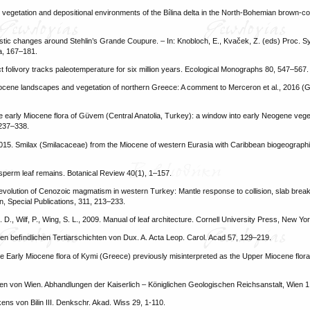
y vegetation and depositional environments of the Bílina delta in the North-Bohemian brown-c
ristic changes around Stehlin’s Grande Coupure. – In: Knobloch, E., Kvaček, Z. (eds) Proc. Sy
a, 167–181.
ect folivory tracks paleotemperature for six million years. Ecological Monographs 80, 547–567.
 Miocene landscapes and vegetation of northern Greece: A comment to Merceron et al., 2016 (
he early Miocene flora of Güvem (Central Anatolia, Turkey): a window into early Neogene vege
 237–338.
, 2015. Smilax (Smilacaceae) from the Miocene of western Eurasia with Caribbean biogeographic 
iosperm leaf remains. Botanical Review 40(1), 1–157.
evolution of Cenozoic magmatism in western Turkey: Mantle response to collision, slab break
on, Special Publications, 311, 213–233.
 J. D., Wilf, P., Wing, S. L., 2009. Manual of leaf architecture. Cornell University Press, New Yo
len beﬁndlichen Tertiarschichten von Dux. A. Acta Leop. Carol. Acad 57, 129–219.
the Early Miocene flora of Kymi (Greece) previously misinterpreted as the Upper Miocene flora
gen von Wien. Abhandlungen der Kaiserlich – Königlichen Geologischen Reichsanstalt, Wien 1
kens von Bilin III. Denkschr. Akad. Wiss 29, 1-110.