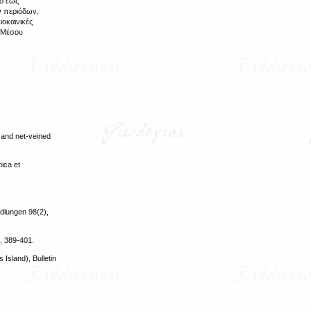
το έως
ν περιόδων,
οκαινικές
- Μέσου
s and net-veined
mica et
dlungen 98(2),
, 389-401.
Island), Bulletin