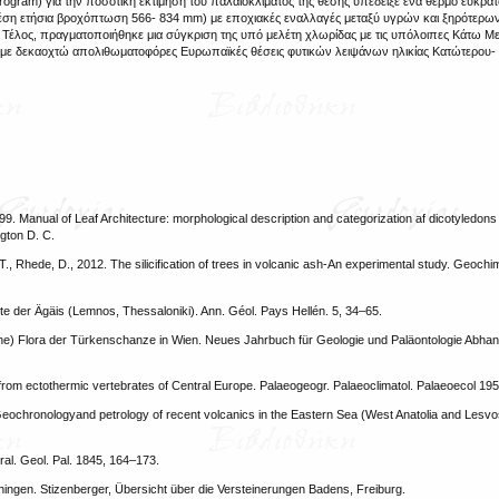
Program) για την ποσοτική εκτίμηση του παλαιοκλίματος της θέσης υπέδειξε ένα θερμό εύκρα
 μέση ετήσια βροχόπτωση 566- 834 mm) με εποχιακές εναλλαγές μεταξύ υγρών και ξηρότερω
λος, πραγματοποιήθηκε μια σύγκριση της υπό μελέτη χλωρίδας με τις υπόλοιπες Κάτω Μει
αι με δεκαοχτώ απολιθωματοφόρες Ευρωπαϊκές θέσεις φυτικών λειψάνων ηλικίας Κατώτερου
, 1999. Manual of Leaf Architecture: morphological description and categorization af dicotyledon
gton D. C.
 T., Rhede, D., 2012. The silicification of trees in volcanic ash-An experimental study. Geochi
te der Ägäis (Lemnos, Thessaloniki). Ann. Géol. Pays Hellén. 5, 34–65.
he) Flora der Türkenschanze in Wien. Neues Jahrbuch für Geologie und Paläontologie Abhan
om ectothermic vertebrates of Central Europe. Palaeogeogr. Palaeoclimatol. Palaeoecol 195
 Geochronologyand petrology of recent volcanics in the Eastern Sea (West Anatolia and Lesvos 
ral. Geol. Pal. 1845, 164–173.
ningen. Stizenberger, Übersicht über die Versteinerungen Badens, Freiburg.