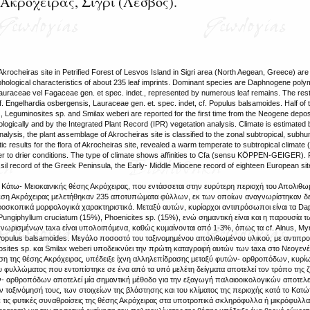
Ακρόχειρας, Σίγρι (Λέσβος).
Akrocheiras site in Petrified Forest of Lesvos Island in Sigri area (North Aegean, Greece) are
rphological characteristics of about 235 leaf imprints. Dominant species are Daphnogene po
auraceae vel Fagaceae gen. et spec. indet., represented by numerous leaf remains. The rest
. Engelhardia osbergensis, Lauraceae gen. et. spec. indet, cf. Populus balsamoides. Half of th
 sp., Leguminosites sp. and Smilax weberi are reported for the first time from the Neogene depo
ologically and by the Integrated Plant Record (IPR) vegetation analysis. Climate is estimated
alysis, the plant assemblage of Akrocheiras site is classified to the zonal subtropical, subh
c results for the flora of Akrocheiras site, revealed a warm temperate to subtropical climate
 to drier conditions. The type of climate shows affinities to Cfa (sensu KÖPPEN-GEIGER). Fi
sil record of the Greek Peninsula, the Early- Middle Miocene record of eighteen European site
Κάτω- Μειοκαινικής θέσης Ακρόχειρας, που εντάσσεται στην ευρύτερη περιοχή του Απολιθω
η θέση Ακρόχειρας μελετήθηκαν 235 αποτυπώματα φύλλων, εκ των οποίων αναγνωρίστηκαν δε
ροσκοπικά μορφολογικά χαρακτηριστικά. Μεταξύ αυτών, κυρίαρχοι αντιπρόσωποι είναι τα D
ungiphyllum cruciatum (15%), Phoenicites sp. (15%), ενώ σημαντική είναι και η παρουσία 
ωρισμένων taxa είναι υπολοιπόμενα, καθώς κυμαίνονται από 1-3%, όπως τα cf. Alnus, Myric
f. Populus balsamoides. Μεγάλο ποσοστό του ταξινομημένου απολιθωμένου υλικού, με αντιπρ
uminosites sp. και Smilax weberi υποδεικνύει την πρώτη καταγραφή αυτών των taxa στο Νεογεν
ση της θέσης Ακρόχειρας, υπέδειξε ίχνη αλληλεπίδρασης μεταξύ φυτών- αρθροπόδων, κυρί
υλλώματος που εντοπίστηκε σε ένα από τα υπό μελέτη δείγματα αποτελεί τον τρόπο της 
- αρθροπόδων αποτελεί μία σημαντική μέθοδο για την εξαγωγή παλαιοοικολογικών αποτελ
ν ταξινόμησή τους, των στοιχείων της βλάστησης και του κλίματος της περιοχής κατά το Κατώ
ξε τις φυτικές συναθροίσεις της θέσης Ακρόχειρας στα υποτροπικά σκληρόφυλλα ή μικρόφυλλ