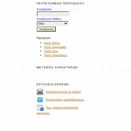
ΠΕΡΙΕΧΌΜΕΝΑ ΠΕΡΙΟΔΙΚΟΎ
Αναζήτηση
Αναζήτηση Πεδίου
Περιήγηση
Κατά τεύχος
Κατά συγγραφέα
Κατά τίτλο
Λίστα Περιοδικών
ΜΈΓΕΘΟΣ ΧΑΡΑΚΤΉΡΩΝ
ΕΡΓΑΛΕΊΑ ΆΡΘΡΩΝ
Εκτυπώστε αυτό το άρθρο
Ευρετηρίαση μεταδεδομένων
Πως γίνεται παραπομπή
τεκμηρίου