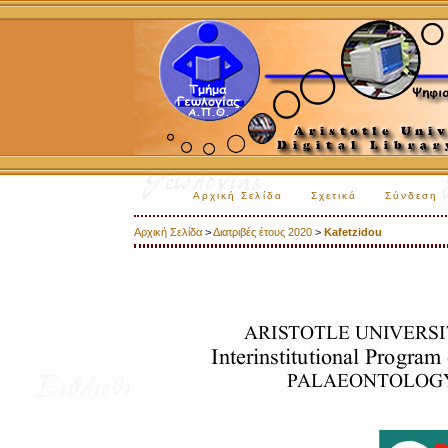
Αρχική Σελίδα
Σχετικά
Σύνδεση
Αρχική Σελίδα
>
Διατριβές έτους 2020
>
Kafetzidou