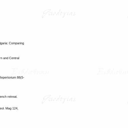
ulgaria: Comparing
rn and Central
Repertorium 88(5‐
ench retreat.
Geol. Mag 124,