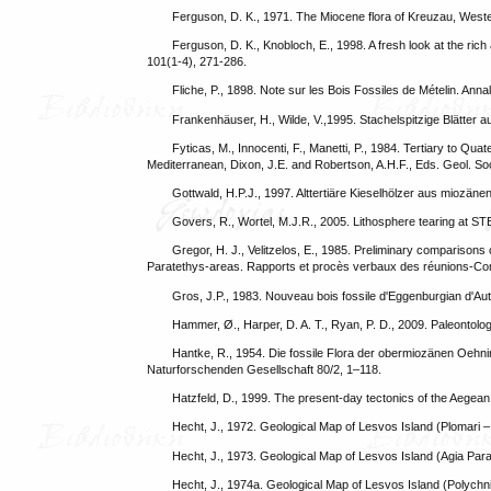
Ferguson, D. K., 1971. The Miocene flora of Kreuzau, West
Ferguson, D. K., Knobloch, E., 1998. A fresh look at the r
101(1-4), 271-286.
Fliche, P., 1898. Note sur les Bois Fossiles de Mételin. An
Frankenhäuser, H., Wilde, V.,1995. Stachelspitzige Blätter a
Fyticas, M., Innocenti, F., Manetti, P., 1984. Tertiary to Qu
Mediterranean, Dixon, J.E. and Robertson, A.H.F., Eds. Geol. So
Gottwald, H.P.J., 1997. Alttertiäre Kieselhölzer aus miozä
Govers, R., Wortel, M.J.R., 2005. Lithosphere tearing at S
Gregor, H. J., Velitzelos, E., 1985. Preliminary comparisons
Paratethys-areas. Rapports et procès verbaux des réunions-Commi
Gros, J.P., 1983. Nouveau bois fossile d'Eggenburgian d'A
Hammer, Ø., Harper, D. A. T., Ryan, P. D., 2009. Paleontologic
Hantke, R., 1954. Die fossile Flora der obermiozänen Oehn
Naturforschenden Gesellschaft 80/2, 1–118.
Hatzfeld, D., 1999. The present‐day tectonics of the Aegean
Hecht, J., 1972. Geological Map of Lesvos Island (Plomari –
Hecht, J., 1973. Geological Map of Lesvos Island (Agia Para
Hecht, J., 1974a. Geological Map of Lesvos Island (Polychni