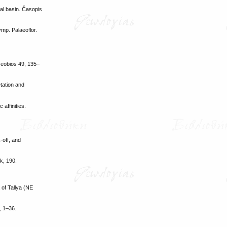
oal basin. Časopis
mp. Palaeoflor.
Geobios 49, 135–
tation and
affinities.
‐off, and
rk, 190.
 of Tallya (NE
, 1–36.