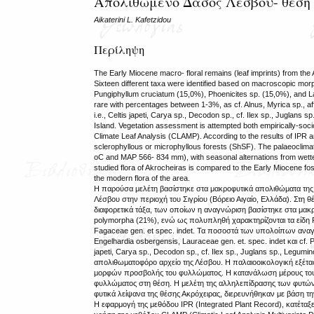
Απολιθωμένο Δάσος Λέσβου- θέση 
Aikaterini L. Kafetzidou
Περίληψη
The Early Miocene macro- floral remains (leaf imprints) from the 
Sixteen different taxa were identified based on macroscopic mo
Pungiphyllum cruciatum (15,0%), Phoenicites sp. (15,0%), and L
rare with percentages between 1-3%, as cf. Alnus, Myrica sp., aff
i.e., Celtis japeti, Carya sp., Decodon sp., cf. Ilex sp., Juglans
Island. Vegetation assessment is attempted both empirically-soci
Climate Leaf Analysis (CLAMP). According to the results of IPR an
sclerophyllous or microphyllous forests (ShSF). The palaeoclimati
oC and MAP 566- 834 mm), with seasonal alternations from wetter
studied flora of Akrocheiras is compared to the Early Miocene fos
the modern flora of the area.
Η παρούσα μελέτη βασίστηκε στα μακροφυτικά απολιθώματα της 
Λέσβου στην περιοχή του Σιγρίου (Βόρειο Αιγαίο, Ελλάδα). Στ
διαφορετικά τάξα, των οποίων η αναγνώριση βασίστηκε στα μακ
polymorpha (21%), ενώ ως πολυπληθή χαρακτηρίζονται τα είδη P
Fagaceae gen. et spec. indet. Τα ποσοστά των υπολοίπων αναγν
Engelhardia osbergensis, Lauraceae gen. et. spec. indet και c
japeti, Carya sp., Decodon sp., cf. Ilex sp., Juglans sp., Leg
απολιθωματοφόρο αρχείο της Λέσβου. Η παλαιοοικολογική εξέτα
μορφών προσβολής του φυλλώματος. Η κατανάλωση μέρους του φ
φυλλώματος στη θέση. Η μελέτη της αλληλεπίδρασης των φυτών
φυτικά λείψανα της θέσης Ακρόχειρας, διερευνήθηκαν με βάση τη
Η εφαρμογή της μεθόδου IPR (Integrated Plant Record), κατέτα