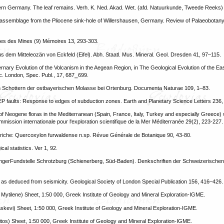
ern Germany. The leaf remains. Verh. K. Ned. Akad. Wet. (afd. Natuurkunde, Tweede Reeks)
ich assemblage from the Pliocene sink-hole of Willershausen, Germany. Review of Palaeobotan
nales des Mines (9) Mémoires 13, 293-303.
us dem Mitteleozän von Eckfeld (Eifel). Abh. Staatl. Mus. Mineral. Geol. Dresden 41, 97–115.
aternary Evolution of the Volcanism in the Aegean Region, in The Geological Evolution of the Ea
c. London, Spec. Publ., 17, 687⎯699.
nen Schottern der ostbayerischen Molasse bei Ortenburg. Documenta Naturae 109, 1–83.
TEP faults: Response to edges of subduction zones. Earth and Planetary Science Letters 236
 of Neogene floras in the Mediterranean (Spain, France, Italy, Turkey and especially Greece) 
ssion internationale pour l'exploration scientifique de la Mer Méditerranée 29(2), 223-227.
utriche: Quercoxylon furwaldense n.sp. Révue Générale de Botanique 90, 43-80.
al statistics. Ver 1, 92.
ingerFundstelle Schrotzburg (Schienerberg, Süd-Baden). Denkschriften der Schweizerischen
 as deduced from seismicity. Geological Society of London Special Publication 156, 416–426.
 Mytilene) Sheet, 1:50 000, Greek Institute of Geology and Mineral Exploration-IGME.
skevi) Sheet, 1:50 000, Greek Institute of Geology and Mineral Exploration-IGME.
tos) Sheet, 1:50 000, Greek Institute of Geology and Mineral Exploration-IGME.