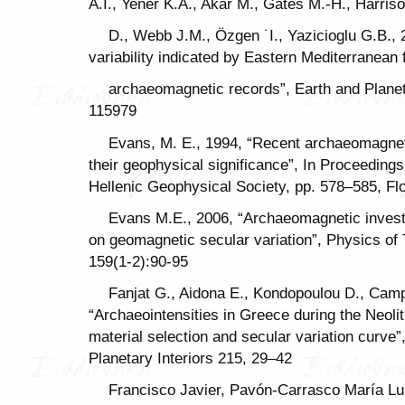
A.I., Yener K.A., Akar M., Gates M.-H., Harris
D., Webb J.M., Özgen ˙I., Yazicioglu G.B.,
variability indicated by Eastern Mediterranean f
archaeomagnetic records”, Earth and Planet
115979
Evans, M. E., 1994, “Recent archaeomagnet
their geophysical significance”, In Proceeding
Hellenic Geophysical Society, pp. 578–585, Fl
Evans M.E., 2006, “Archaeomagnetic investi
on geomagnetic secular variation”, Physics of 
159(1-2):90-95
Fanjat G., Aidona E., Kondopoulou D., Camps
“Archaeointensities in Greece during the Neolit
material selection and secular variation curve
Planetary Interiors 215, 29–42
Francisco Javier, Pavón-Carrasco María Lui