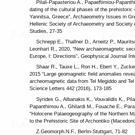
Pilali-Papasteriou A., Papaeftimiou-Papanth
dating of the cultural phases of the prehistoric
Yannitsa, Greece”, Archaeometry Issues in Gre
Hellenic Society of Archaeometry and Society
Studies, 27-35
Schnepp E., Thallner D., Arneitz P., Maurits
Leonhart R., 2020, “New archaeomagnetic secul
Europe, I: Directions”, Geophysical Journal In
Shaar R., Tauxe L., Ron H., Ebert Y., Zucke
2015 “Large geomagnetic field anomalies revea
archeomagnetic data from Tel Megiddo and Tel 
Science Letters 442 (2016), 173-185
Syrides G., Albanakis K., Vouvalidis K., Pil
Papanthimou A., Ghilardi M., Fouache E., Para
“Holocene Palaeogeography of the Northern Mar
to the Prehistoric Site of Archontiko (Macedon
Z.Geomorph.N.F., Berlin-Stuttgart, 71-82