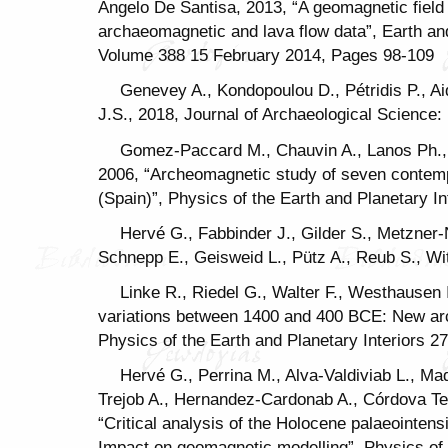
Angelo De Santisa, 2013, “A geomagnetic field
archaeomagnetic and lava flow data”, Earth an
Volume 388 15 February 2014, Pages 98-109
Genevey A., Kondopoulou D., Pétridis P., Ai
J.S., 2018, Journal of Archaeological Science
Gomez-Paccard M., Chauvin A., Lanos Ph., Th
2006, “Archeomagnetic study of seven contem
(Spain)”, Physics of the Earth and Planetary I
Hervé G., Fabbinder J., Gilder S., Metzner-
Schnepp E., Geisweid L., Pütz A., Reub S., Wit
Linke R., Riedel G., Walter F., Westhausen I
variations between 1400 and 400 BCE: New ar
Physics of the Earth and Planetary Interiors 2
Hervé G., Perrina M., Alva-Valdiviab L., Ma
Trejob A., Hernandez-Cardonab A., Córdova Te
“Critical analysis of the Holocene palaeointens
Impact on geomagnetic modelling”, Physics of t