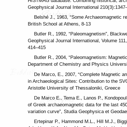
HISTMAG database: Combining historical, arch
Geophysical Journal International 210(3):134
Belshé J., 1963, “Some Archaeomagnetic res
British School at Athens, 8-13
Butler R., 1992, “Paleomagnetism”, Blackwel
Geophysical Journal International, Volume 11
414–415
Butler R., 2004, “Paleomagnetism: Magneti
Department of Chemistry and Physics Universi
De Marco, E., 2007, “Complete Magnetic 
in Archaeological Sites: Contribution to the SV
Aristotle University of Thessaloniki, Greece
De Marco E., Tema E., Lanos P., Kondopoul
of Greek archaeomagnetic data for the last 450
variation curve”, Studia Geophysica et Geoda
Ertepinar P., Hammond M.L., Hill M.J., Bigg