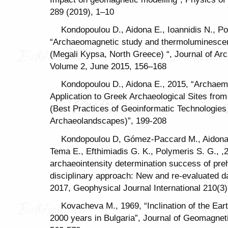
289 (2019), 1–10
Kondopoulou D., Aidona E., Ioannidis N., Po
“Archaeomagnetic study and thermoluminescenc
(Megali Kypsa, North Greece) “, Journal of Ar
Volume 2, June 2015, 156–168
Kondopoulou D., Aidona E., 2015, “Archaem
Application to Greek Archaeological Sites from
(Best Practices of Geoinformatic Technologies
Archaeolandscapes)”, 199-208
Kondopoulou D, Gómez-Paccard M., Aidona E
Tema E., Efthimiadis G. K., Polymeris S. G., ,2
archaeointensity determination success of preh
disciplinary approach: New and re-evaluated d
2017, Geophysical Journal International 210(3)
Kovacheva M., 1969, “Inclination of the Eart
2000 years in Bulgaria”, Journal of Geomagnet