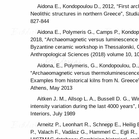
Aidona E., Kondopoulou D., 2012, “First arc
Neolithic structures in northern Greece”, Stud
827-844
Aidona E., Polymeris G., Camps P., Kondopo
2018, “Archaeomagnetic versus luminescence 
Byzantine ceramic workshop in Thessaloniki, 
Anthropological Sciences (2018) volume 10, 1
Aidona, E., Polymeris, G., Kondopoulou, D.,
“Archaeomagnetic versus thermoluminescence 
Examples from historical kilns from N. Greece”
Athens, May 2013
Aitken J. M., Allsop L. A., Bussell D. G., 
intensity variation during the last 4000 years”
Interiors, July 1989
Arneitz P., Leonhart R., Schnepp E., Heilig 
P., Valach F., Vadász G., Hammerl C., Egli R.,