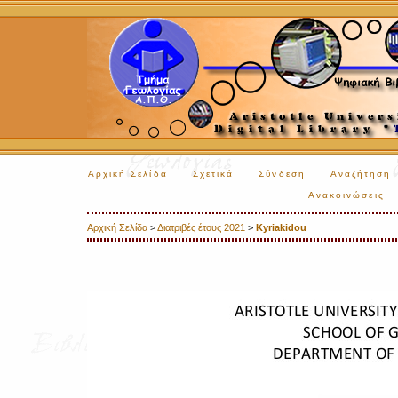
Αρχική Σελίδα
Σχετικά
Σύνδεση
Αναζήτηση
Ανακοινώσεις
Αρχική Σελίδα
>
Διατριβές έτους 2021
>
Kyriakidou