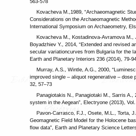
563-578
Kovacheva M.,1989, “Archaeomagnetic Stud
Considerations on the Archaeomagnetic Method
International Symposium on Archaeometry, Els
Kovacheva M., Kostadinova-Avramova M., 
Boyadzhiev Y., 2014, “Extended and revised 
secular variationcurves from Bulgaria for the la
Earth and Planetary Interiors 236 (2014), 79-9
Murray, A.S., Wintle, A.G., 2000, “Luminesc
improved single – aliquot regenerative – dose
32, 57–73
Panagiotakis N., Panagiotaki M., Sarris A.,
system in the Aegean”, Electryone (2013), Vol.
Pavon-Carrasco, F.J., Osete, M.L., Torta, J
Geomagnetic Field Model for the Holocene ba
flow data”, Earth and Planetary Science Lette