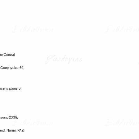
he Central
ed Geophysics 64,
centrations of
sors, 23(8),
land. Nurmi, PA &