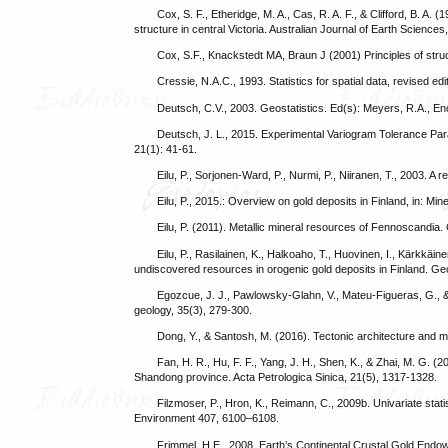
Cox, S. F., Etheridge, M. A., Cas, R. A. F., & Clifford, B. A. 
structure in central Victoria. Australian Journal of Earth Sciences
Cox, S.F., Knackstedt MA, Braun J (2001) Principles of stru
Cressie, N.A.C., 1993. Statistics for spatial data, revised ed
Deutsch, C.V., 2003. Geostatistics. Ed(s): Meyers, R.A., E
Deutsch, J. L., 2015. Experimental Variogram Tolerance Par
21(1): 41-61.
Eilu, P., Sorjonen-Ward, P., Nurmi, P., Niiranen, T., 2003. A 
Eilu, P., 2015.: Overview on gold deposits in Finland, in: Min
Eilu, P. (2011). Metallic mineral resources of Fennoscandia.
Eilu, P., Rasilainen, K., Halkoaho, T., Huovinen, I., Kärkkäi
undiscovered resources in orogenic gold deposits in Finland. Geo
Egozcue, J. J., Pawlowsky-Glahn, V., Mateu-Figueras, G., & 
geology, 35(3), 279-300.
Dong, Y., & Santosh, M. (2016). Tectonic architecture and m
Fan, H. R., Hu, F. F., Yang, J. H., Shen, K., & Zhai, M. G. (
Shandong province. Acta Petrologica Sinica, 21(5), 1317-1328.
Filzmoser, P., Hron, K., Reimann, C., 2009b. Univariate stati
Environment 407, 6100–6108.
Frimmel, H.E., 2008. Earth’s Continental Crustal Gold Endo