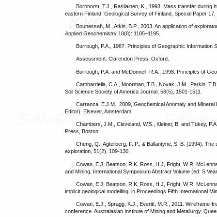
Bornhorst, T.J., Rasilainen, K., 1993. Mass transfer during h
eastern Finland. Geological Survey of Finland, Special Paper 17
Bounessah, M., Atkin, B.P., 2003. An application of explora
Applied Geochemistry 18(8): 1185–1195.
Burrough, P.A., 1987. Principles of Geographic Informatio
Assessment. Clarendon Press, Oxford.
Burrough, P.A. and McDonnell, R.A., 1998. Principles of Ge
Cambardella, C.A., Moorman, T.B., Novak, J.M., Parkin, T.B., K
Soil Science Society of America Journal, 58(5), 1501-1511.
Carranza, E.J.M., 2009, Geochemical Anomaly and Mineral P
Editor). Elsevier, Amsterdam
Chambers, J.M., Cleveland, W.S., Kleiner, B. and Tukey, P.A
Press, Boston.
Cheng, Q., Agterberg, F. P., & Ballantyne, S. B. (1994). T
exploration, 51(2), 109-130.
Cowan, E J, Beatson, R K, Ross, H J, Fright, W R, McLennan, 
and Mining, International Symposium Abstract Volume (ed: S Vearn
Cowan, E J, Beatson, R K, Ross, H J, Fright, W R, McLennan, 
implicit geological modelling, in Proceedings Fifth International
Cowan, E.J., Spragg, K.J., Everitt, M.R., 2011. Wireframe-f
conference. Australasian Institute of Mining and Metallurgy, Qu