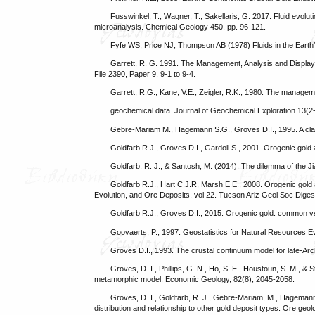
Fusswinkel, T., Wagner, T., Sakellaris, G. 2017. Fluid evolu
microanalysis. Chemical Geology 450, pp. 96-121.
Fyfe WS, Price NJ, Thompson AB (1978) Fluids in the Earth’
Garrett, R. G. 1991. The Management, Analysis and Displa
File 2390, Paper 9, 9-1 to 9-4.
Garrett, R.G., Kane, V.E., Zeigler, R.K., 1980. The managem
geochemical data. Journal of Geochemical Exploration 13(2
Gebre-Mariam M., Hagemann S.G., Groves D.I., 1995. A clas
Goldfarb R.J., Groves D.I., Gardoll S., 2001. Orogenic gold
Goldfarb, R. J., & Santosh, M. (2014). The dilemma of the J
Goldfarb R.J., Hart C.J.R, Marsh E.E., 2008. Orogenic gold 
Evolution, and Ore Deposits, vol 22. Tucson Ariz Geol Soc Dige
Goldfarb R.J., Groves D.I., 2015. Orogenic gold: common vs
Goovaerts, P., 1997. Geostatistics for Natural Resources Ev
Groves D.I., 1993. The crustal continuum model for late-Arc
Groves, D. I., Phillips, G. N., Ho, S. E., Houstoun, S. M., & 
metamorphic model. Economic Geology, 82(8), 2045-2058.
Groves, D. I., Goldfarb, R. J., Gebre-Mariam, M., Hagemann, 
distribution and relationship to other gold deposit types. Ore geo