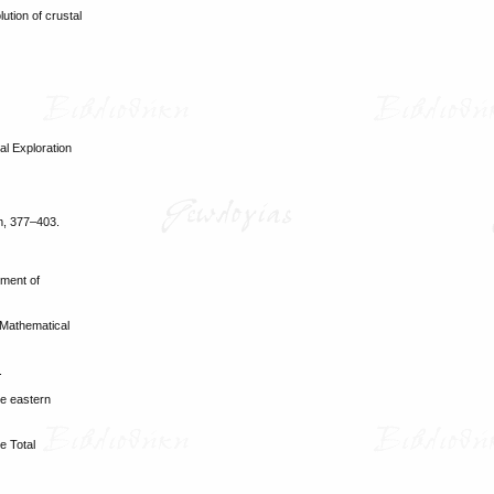
ution of crustal
l Exploration
am, 377–403.
sment of
 Mathematical
.
he eastern
e Total