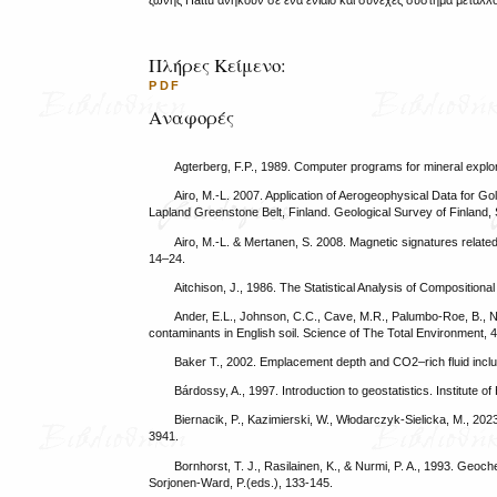
ζώνης Hattu ανήκουν σε ένα ενιαίο και συνεχές σύστημα μεταλ
Πλήρες Κείμενο:
PDF
Αναφορές
Agterberg, F.P., 1989. Computer programs for mineral explo
Airo, M.-L. 2007. Application of Aerogeophysical Data for Gold
Lapland Greenstone Belt, Finland. Geological Survey of Finland,
Airo, M.-L. & Mertanen, S. 2008. Magnetic signatures related
14–24.
Aitchison, J., 1986. The Statistical Analysis of Composition
Ander, E.L., Johnson, C.C., Cave, M.R., Palumbo-Roe, B., Na
contaminants in English soil. Science of The Total Environment,
Baker T., 2002. Emplacement depth and CO2–rich fluid inclus
Bárdossy, A., 1997. Introduction to geostatistics. Institute of
Biernacik, P., Kazimierski, W., Włodarczyk-Sielicka, M., 20
3941.
Bornhorst, T. J., Rasilainen, K., & Nurmi, P. A., 1993. Geoche
Sorjonen-Ward, P.(eds.), 133-145.