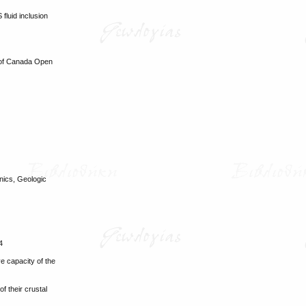
fluid inclusion
 of Canada Open
nics, Geologic
4
ve capacity of the
f their crustal