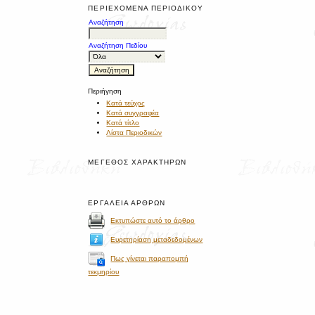
ΠΕΡΙΕΧΌΜΕΝΑ ΠΕΡΙΟΔΙΚΟΎ
Αναζήτηση
Αναζήτηση Πεδίου
Περιήγηση
Κατά τεύχος
Κατά συγγραφέα
Κατά τίτλο
Λίστα Περιοδικών
ΜΈΓΕΘΟΣ ΧΑΡΑΚΤΉΡΩΝ
ΕΡΓΑΛΕΊΑ ΆΡΘΡΩΝ
Εκτυπώστε αυτό το άρθρο
Ευρετηρίαση μεταδεδομένων
Πως γίνεται παραπομπή
τεκμηρίου