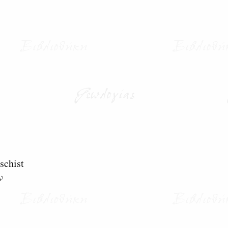
schist
ν