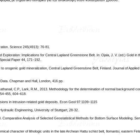
λοφορίας με σημαντικό δυναμικό για την ανακάλυψη νέων κοιτασμάτων χρυσού.
ration. Science 245(4913): 76-81.
 Exploration: Implications for Central Lapland Greenstone Belt. In: Ojala, J. V. (ed.) Gold in t
 Special Paper 44, 171–192.
 to orogenic gold mineralization, Central Lapland Greenstone Belt, Finland. Journal of Appli
al Data. Chapman and Hall, London, 416 pp.
thanail, C.P., Lark, R.M., 2013. Methodology for the determination of normal background con
 454-455, 604–618.
ions in intrusion-related gold deposits. Econ Geol 97:1109–1115
 Hydraulic Engineering, University of Stuttgart, 28-32.
23. Comparative Analysis of Selected Geostatistical Methods for Bottom Surface Modeling. Sen
mical character of lithologic units in the late Archean Hattu schist belt, Ilomantsi, eastern Fin