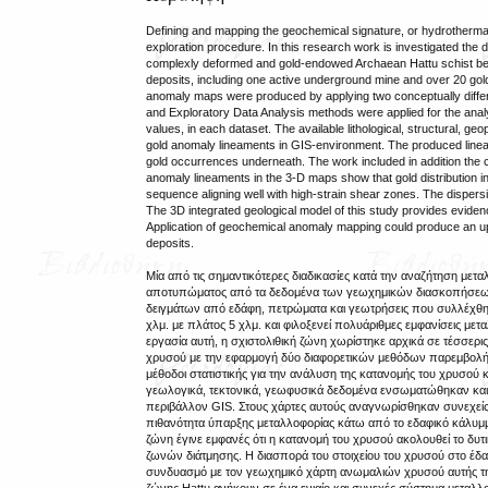
Defining and mapping the geochemical signature, or hydrothermal f
exploration procedure. In this research work is investigated the d
complexly deformed and gold-endowed Archaean Hattu schist belt
deposits, including one active underground mine and over 20 gold
anomaly maps were produced by applying two conceptually differen
and Exploratory Data Analysis methods were applied for the analysi
values, in each dataset. The available lithological, structural, 
gold anomaly lineaments in GIS-environment. The produced lineame
gold occurrences underneath. The work included in addition the cre
anomaly lineaments in the 3-D maps show that gold distribution in 
sequence aligning well with high-strain shear zones. The dispers
The 3D integrated geological model of this study provides evidenc
Application of geochemical anomaly mapping could produce an upda
deposits.
Μία από τις σημαντικότερες διαδικασίες κατά την αναζήτηση μετ
αποτυπώματος από τα δεδομένα των γεωχημικών διασκοπήσεων.
δειγμάτων από εδάφη, πετρώματα και γεωτρήσεις που συλλέχθηκα
χλμ. με πλάτος 5 χλμ. και φιλοξενεί πολυάριθμες εμφανίσεις μ
εργασία αυτή, η σχιστολιθική ζώνη χωρίστηκε αρχικά σε τέσσερ
χρυσού με την εφαρμογή δύο διαφορετικών μεθόδων παρεμβολής,
μέθοδοι στατιστικής για την ανάλυση της κατανομής του χρυσού
γεωλογικά, τεκτονικά, γεωφυσικά δεδομένα ενσωματώθηκαν κα
περιβάλλον GIS. Στους χάρτες αυτούς αναγνωρίσθηκαν συνεχείς 
πιθανότητα ύπαρξης μεταλλοφορίας κάτω από το εδαφικό κάλυμμα.
ζώνη έγινε εμφανές ότι η κατανομή του χρυσού ακολουθεί το δυτ
ζωνών διάτμησης. Η διασπορά του στοιχείου του χρυσού στο έδαφ
συνδυασμό με τον γεωχημικό χάρτη ανωμαλιών χρυσού αυτής της 