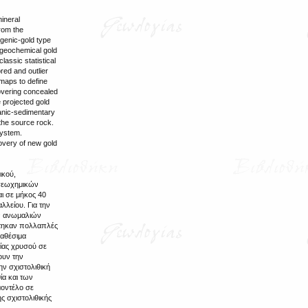
mineral
from the
genic-gold type
e geochemical gold
assic statistical
red and outlier
 maps to define
covering concealed
e projected gold
canic-sedimentary
 the source rock.
system.
covery of new gold
ικού,
 γεωχημικών
αι σε μήκος 40
λλείου. Για την
ών ανωμαλιών
όστηκαν πολλαπλές
ιαθέσιμα
ίας χρυσού σε
ουν την
ην σχιστολιθική
ία και των
μοντέλο σε
ς σχιστολιθικής