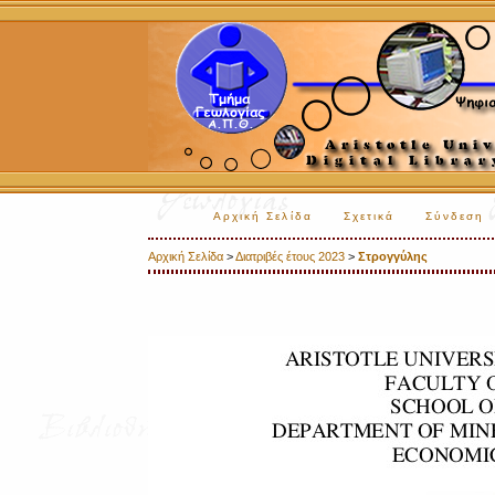
Αρχική Σελίδα
Σχετικά
Σύνδεση
Αρχική Σελίδα
>
Διατριβές έτους 2023
>
Στρογγύλης