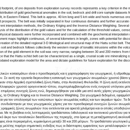
ootprint, of ore deposits from exploration survey records represents a key criterion in the 
istribution of gold geochemical anomalies in the soil, bedrock and drill core sample datasets 
, in Eastern Finland. This belt is approx. 40 km long and 5 km wide and hosts numerous oro
 prospects. The belt was initially separated in four continuous domains and further accurat
t interpolation methods, the Ordinary Kriging and the Inverse Distance Weighting. Several cl
s of the distribution of the gold values and for the calculation of the threshold values, censo
geophysical datasets were further incorporated and combined with the geochemical interpolation
nt maps highlight continuous, of several kilometers in length, zones with potential for dis
ation of the detailed regional 3-D lithological and structural map of the Hattu schist belt. Th
soil and bedrock follows collectively the western margin of tonalitic intrusions within the vol
ion of the gold element in the soil was very narrow, ranging between 30 and 200 meters from
e that the Hattu schist belt can be characterized as a single, crustal scale ore mineralizing 
ted exploration model for the area and dictate guidelines for future exploration for the dis
αλλικών κοιτασμάτων είναι ο προσδιορισμός και η χαρτογράφηση του γεωχημικού, ή υδροθερμ
 Σε αυτή την εργασία διερευνάται η κατανομή των γεωχημικών ανωμαλιών χρυσού βάσει
ν στην Αρχαϊκή σχιστολιθική ζώνη Hattu, στην Ανατολική Φινλανδία. Η ζώνη αυτή εκτείνετ
εταλλοφοριών χρυσού ορογενετικού-τύπου, συμπεριλαμβανομένου ενός ενεργού υπόγειου μετα
ις επιμέρους συνεχείς ζώνες ενώ, δημιουργήθηκαν για κάθε μια από αυτές χάρτες γεωχημικ
 το Ordinary Kriging και το Inverse Distance Weighting. Στα γεωχημικά δεδομένα, εφαρμ
 και για τον υπολογισμό των κατώτατων τιμών ανωμαλίας καθώς και των ακραίων τιμών. Τα δ
ι συνδυάστηκαν με τους γεωχημικούς χάρτες για τον προσδιορισμό συνεχών ζωνών ανωμαλ
γραμμικές ζώνες ανωμαλιών που εκτείνονται για αρκετά χιλιόμετρα και οι οποίες υποδηλών
 Με τη βοήθεια ενός λεπτομερούς τρισδιάστατου λιθολογικού και τεκτονικού μοντέλου για τ
ικό άκρο των τοναλιτικών διεισδύσεων της περιοχής, στα όρια με τη μεταιζηματογενή ακολουθ
ος είναι περιορισμένη, κυμαινόμενη μεταξύ 30 και 200 μέτρων. Το τρισδιάστατο γεωλογικό 
μελέτης παρέχει σημαντικές ενδείξεις πως οι διάσπαρτες εμφανίσεις των μεταλλοφοριών τη