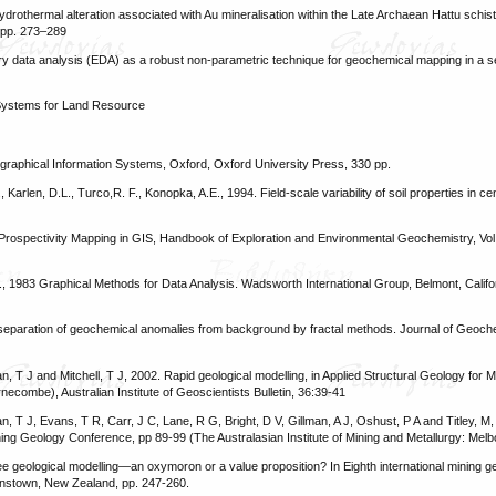
ydrothermal alteration associated with Au mineralisation within the Late Archaean Hattu schist 
, pp. 273–289
tory data analysis (EDA) as a robust non-parametric technique for geochemical mapping in a se
n Systems for Land Resource
ographical Information Systems, Oxford, Oxford University Press, 330 pp.
arlen, D.L., Turco,R. F., Konopka, A.E., 1994. Field‐scale variability of soil properties in cen
rospectivity Mapping in GIS, Handbook of Exploration and Environmental Geochemistry, Vol.
., 1983 Graphical Methods for Data Analysis. Wadsworth International Group, Belmont, Calif
he separation of geochemical anomalies from background by fractal methods. Journal of Geoch
T J and Mitchell, T J, 2002. Rapid geological modelling, in Applied Structural Geology for M
ecombe), Australian Institute of Geoscientists Bulletin, 36:39-41
T J, Evans, T R, Carr, J C, Lane, R G, Bright, D V, Gillman, A J, Oshust, P A and Titley, M,
 Mining Geology Conference, pp 89-99 (The Australasian Institute of Mining and Metallurgy: Mel
ree geological modelling—an oxymoron or a value proposition? In Eighth international mining g
eenstown, New Zealand, pp. 247-260.