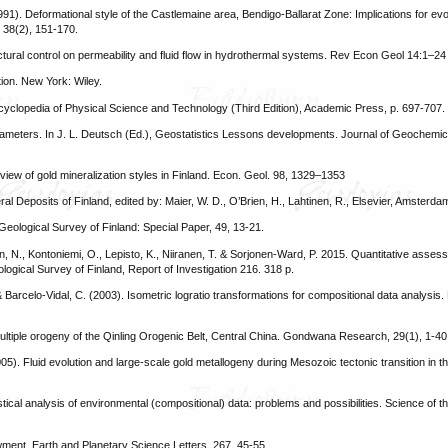
(1991). Deformational style of the Castlemaine area, Bendigo‐Ballarat Zone: Implications for evol
, 38(2), 151-170.
ctural control on permeability and fluid flow in hydrothermal systems. Rev Econ Geol 14:1–24
ition. New York: Wiley.
ncyclopedia of Physical Science and Technology (Third Edition), Academic Press, p. 697-707.
ameters. In J. L. Deutsch (Ed.), Geostatistics Lessons developments. Journal of Geochemica
review of gold mineralization styles in Finland. Econ. Geol. 98, 1329–1353
eral Deposits of Finland, edited by: Maier, W. D., O’Brien, H., Lahtinen, R., Elsevier, Amsterd
 Geological Survey of Finland: Special Paper, 49, 13-21.
nen, N., Kontoniemi, O., Lepisto, K., Niiranen, T. & Sorjonen-Ward, P. 2015. Quantitative asses
logical Survey of Finland, Report of Investigation 216. 318 p.
Barcelo-Vidal, C. (2003). Isometric logratio transformations for compositional data analysis.
ultiple orogeny of the Qinling Orogenic Belt, Central China. Gondwana Research, 29(1), 1-40
2005). Fluid evolution and large-scale gold metallogeny during Mesozoic tectonic transition in t
stical analysis of environmental (compositional) data: problems and possibilities. Science of th
wment. Earth and Planetary Science Letters, 267, 45-55.