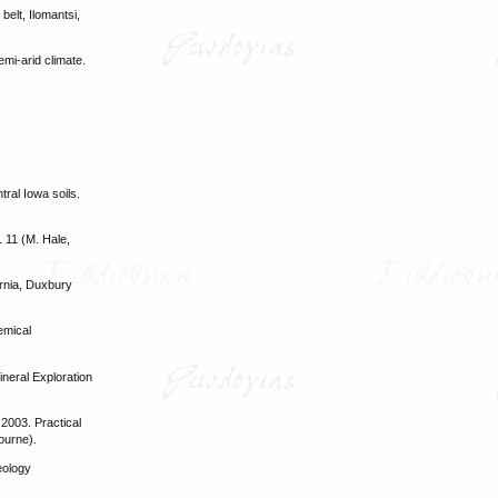
belt, Ilomantsi,
mi-arid climate.
tral Iowa soils.
 11 (M. Hale,
ornia, Duxbury
emical
ineral Exploration
 2003. Practical
bourne).
eology