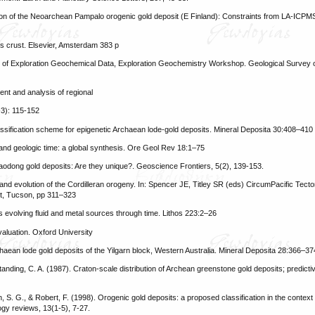
tion of the Neoarchean Pampalo orogenic gold deposit (E Finland): Constraints from LA-ICPMS 
s crust. Elsevier, Amsterdam 383 p
y of Exploration Geochemical Data, Exploration Geochemistry Workshop. Geological Survey
ent and analysis of regional
-3): 115-152
sification scheme for epigenetic Archaean lode-gold deposits. Mineral Deposita 30:408–410
 and geologic time: a global synthesis. Ore Geol Rev 18:1–75
iaodong gold deposits: Are they unique?. Geoscience Frontiers, 5(2), 139-153.
and evolution of the Cordilleran orogeny. In: Spencer JE, Titley SR (eds) CircumPacific Tecto
st, Tucson, pp 311–323
 evolving fluid and metal sources through time. Lithos 223:2–26
aluation. Oxford University
haean lode gold deposits of the Yilgarn block, Western Australia. Mineral Deposita 28:366–37
Standing, C. A. (1987). Craton-scale distribution of Archean greenstone gold deposits; predicti
S. G., & Robert, F. (1998). Orogenic gold deposits: a proposed classification in the context o
logy reviews, 13(1-5), 7-27.