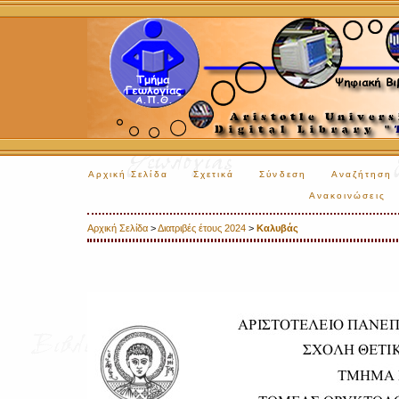
Αρχική Σελίδα
Σχετικά
Σύνδεση
Αναζήτηση
Ανακοινώσεις
Αρχική Σελίδα
>
Διατριβές έτους 2024
>
Καλυβάς