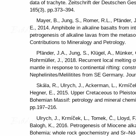
data of trachyte. Zeitschrift der Deutschen Ge
165(3), pp.373–394.
Mayer, B., Jung, S., Romer, R.L., Pfänder, J
E., 2014. Amphibole in alkaline basalts from int
petrogenesis of alkaline lavas from the metaso
Contributions to Mineralogy and Petrology.
Pfänder, J.A., Jung, S., Klügel, A., Münker,
Rohrmüller, J., 2018. Recurrent local melting 
mantle in response to continental rifting: cons
Nephelinites/Melilitites from SE Germany. Jour
Skála, R., Ulrych, J., Ackerman, L., Krmíček
Hegner, E., 2015. Upper Cretaceous to Pleistoc
Bohemian Massif: petrology and mineral chemis
pp.197–216.
Ulrych, J., Krmíček, L., Tomek, Č., Lloyd, F
Balogh, K., 2016. Petrogenesis of Miocene alka
Bohemia: whole rock geochemistry and Sr–Nd–