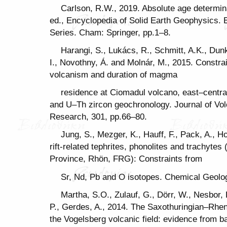
Carlson, R.W., 2019. Absolute age determina
ed., Encyclopedia of Solid Earth Geophysics. 
Series. Cham: Springer, pp.1–8.
Harangi, S., Lukács, R., Schmitt, A.K., Dunkl
I., Novothny, Á. and Molnár, M., 2015. Constra
volcanism and duration of magma
residence at Ciomadul volcano, east–centr
and U–Th zircon geochronology. Journal of Vo
Research, 301, pp.66–80.
Jung, S., Mezger, K., Hauff, F., Pack, A., H
rift-related tephrites, phonolites and trachyte
Province, Rhön, FRG): Constraints from
Sr, Nd, Pb and O isotopes. Chemical Geolo
Martha, S.O., Zulauf, G., Dörr, W., Nesbor,
P., Gerdes, A., 2014. The Saxothuringian–Rhe
the Vogelsberg volcanic field: evidence from 