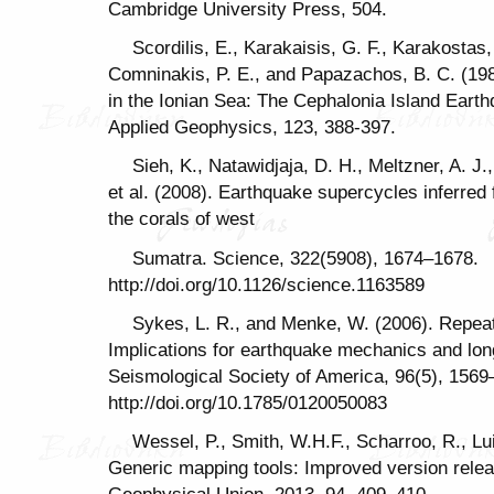
Cambridge University Press, 504.
Scordilis, E., Karakaisis, G. F., Karakostas
Comninakis, P. E., and Papazachos, B. C. (198
in the Ionian Sea: The Cephalonia Island Ear
Applied Geophysics, 123, 388-397.
Sieh, K., Natawidjaja, D. H., Meltzner, A. J.
et al. (2008). Earthquake supercycles inferred
the corals of west
Sumatra. Science, 322(5908), 1674–1678.
http://doi.org/10.1126/science.1163589
Sykes, L. R., and Menke, W. (2006). Repeat
Implications for earthquake mechanics and long‐
Seismological Society of America, 96(5), 1569
http://doi.org/10.1785/0120050083
Wessel, P., Smith, W.H.F., Scharroo, R., Lu
Generic mapping tools: Improved version rele
Geophysical Union, 2013, 94, 409–410.