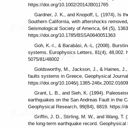
https://doi.org/10.1002/2014JB011765
Gardner, J. K., and Knopoff, L. (1974), Is 
Southern California, with aftershocks removed,
Seismological Society of America, 64 (5), 136
https://doi.org/10.1785/BSSA0640051363
Goh, K.‐I., & Barabási, A.‐L. (2008). Burs
systems. Europhysics Letters, 81(4), 48,002. h
5075/81/48002
Goldsworthy, M., Jackson, J., & Haines, J.,
faults systems in Greece, Geophysical Journal 
https://doi.org/10.1046/j.1365-246x.2002.01609
Grant, L. B., and Sieh, K. (1994). Paleosei
earthquakes on the San Andreas Fault in the Car
Geophysical Research, 99(B4), 6819. https://
Grifﬁn, J. D., Stirling, M. W., and Wang, T. 
the long‐term earthquake record. Geophysical 