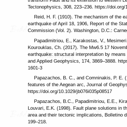
transform Fault and its extension to western L
Tectonophysics, 308, 223–236. https://doi.or
Reid, H. F. (1910). The mechanism of the ea
earthquake of April 18, 1906, Report of the Sta
Commission (Vol. 2). Washington, D.C.: Carnegi
Papadimitriou, E., Karakostas, V., Mesimeri
Kourouklas, Ch. (2017). The Mw6.5 17 Novem
earthquake: structural interpretation by means 
and Applied Geophysics, 174, 3869–3888. https
1601-3
Papazachos, B. C., and Comninakis, P. E. (
features of the Aegean arc, Journal of Geophy
https://doi.org/10.1029/jb076i035p08517
Papazachos, B.C., Papadimitriou, E.E., Kir
Louvari, E.K. (1998). Fault plane solutions in
area and their tectonic implications, Bolletino 
199–218.