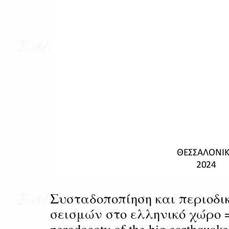
Συσταδοποπίηση και περιοδ
σεισμών στο ελληνικό χώρο = 
perodocoty of the big earthquak