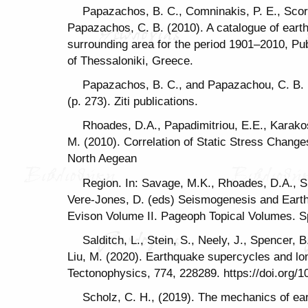
Papazachos, B. C., Comninakis, P. E., Scordi
Papazachos, C. B. (2010). A catalogue of eart
surrounding area for the period 1901–2010, Pu
of Thessaloniki, Greece.
Papazachos, B. C., and Papazachou, C. B. 
(p. 273). Ziti publications.
Rhoades, D.A., Papadimitriou, E.E., Karako
M. (2010). Correlation of Static Stress Chang
North Aegean
Region. In: Savage, M.K., Rhoades, D.A., S
Vere-Jones, D. (eds) Seismogenesis and Eart
Evison Volume II. Pageoph Topical Volumes. S
Salditch, L., Stein, S., Neely, J., Spencer, 
Liu, M. (2020). Earthquake supercycles and lo
Tectonophysics, 774, 228289. https://doi.org/1
Scholz, C. H., (2019). The mechanics of ear