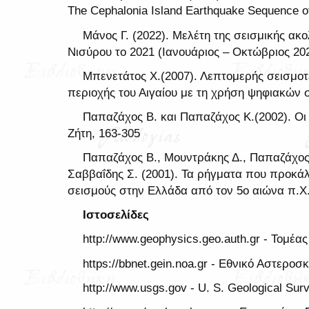
The Cephalonia Island Earthquake Sequence o
Μάνος Γ. (2022). Μελέτη της σεισμικής ακ
Νισύρου το 2021 (Ιανουάριος – Οκτώβριος 202
Μπενετάτος Χ.(2007). Λεπτομερής σεισμοτ
περιοχής του Αιγαίου με τη χρήση ψηφιακών 
Παπαζάχος Β. και Παπαζάχος Κ.(2002). Οι 
Ζήτη, 163-305
Παπαζάχος Β., Μουντράκης Δ., Παπαζάχος 
Σαββαΐδης Σ. (2001). Τα ρήγματα που προκά
σεισμούς στην Ελλάδα από τον 5ο αιώνα π.Χ. 
Ιστοσελίδες
http://www.geophysics.geo.auth.gr - Τομέα
https://bbnet.gein.noa.gr - Εθνικό Αστεροσ
http://www.usgs.gov - U. S. Geological Sur