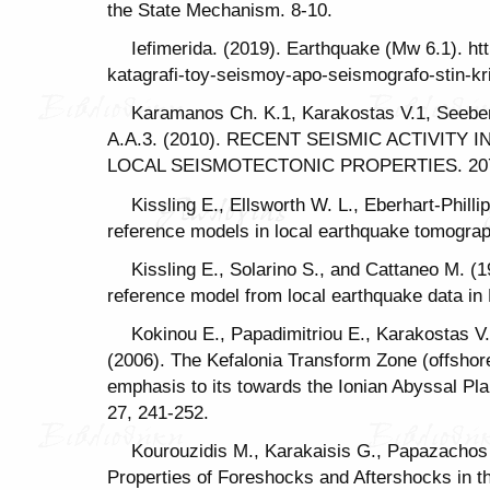
the State Mechanism. 8-10.
Iefimerida. (2019). Earthquake (Mw 6.1). htt
katagrafi-toy-seismoy-apo-seismografo-stin-kri
Karamanos Ch. K.1, Karakostas V.1, Seeber 
A.A.3. (2010). RECENT SEISMIC ACTIVIT
LOCAL SEISMOTECTONIC PROPERTIES. 207
Kissling E., Ellsworth W. L., Eberhart-Phillip
reference models in local earthquake tomograp
Kissling E., Solarino S., and Cattaneo M. (
reference model from local earthquake data in 
Kokinou E., Papadimitriou E., Karakostas V.
(2006). The Kefalonia Transform Zone (offshor
emphasis to its towards the Ionian Abyssal Pl
27, 241-252.
Kourouzidis M., Karakaisis G., Papazachos
Properties of Foreshocks and Aftershocks in t