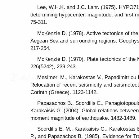
Lee, W.H.K. and J.C. Lahr. (1975). HYPO71
determining hypocenter, magnitude, and first m
75-311.
McKenzie D. (1978). Active tectonics of th
Aegean Sea and surrounding regions. Geophysic
217-254.
McKenzie D. (1970). Plate tectonics of the 
226(5242), 239-243.
Mesimeri M., Karakostas V., Papadimitriou E
Relocation of recent seismicity and seismotecto
Corinth (Greece). 1123-1142.
Papazachos B., Scordilis E., Panagiotopou
Karakaisis G. (2004). Global relations betwee
moment magnitude of earthquake. 1482-1489.
Scordilis E. M., Karakaisis G., Karakostas
P., and Papazachos B. (1985). Evidence for Tra