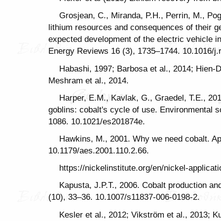
Grosjean, C., Miranda, P.H., Perrin, M., Po
lithium resources and consequences of their ge
expected development of the electric vehicle 
Energy Reviews 16 (3), 1735–1744. 10.1016/j.r
Habashi, 1997; Barbosa et al., 2014; Hien-Di
Meshram et al., 2014.
Harper, E.M., Kavlak, G., Graedel, T.E., 201
goblins: cobalt's cycle of use. Environmental 
1086. 10.1021/es201874e.
Hawkins, M., 2001. Why we need cobalt. App
10.1179/aes.2001.110.2.66.
https://nickelinstitute.org/en/nickel-applicat
Kapusta, J.P.T., 2006. Cobalt production an
(10), 33–36. 10.1007/s11837-006-0198-2.
Kesler et al., 2012; Vikström et al., 2013; 