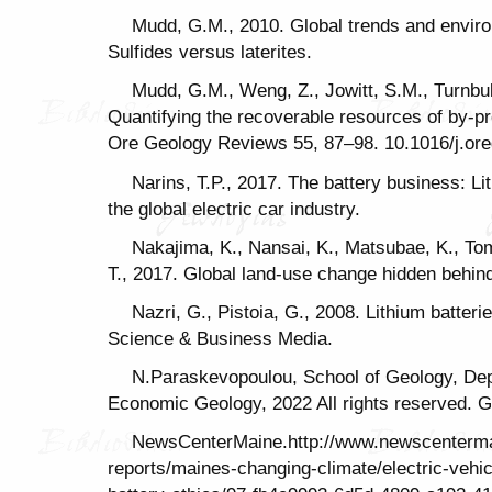
Mudd, G.M., 2010. Global trends and enviro
Sulfides versus laterites.
Mudd, G.M., Weng, Z., Jowitt, S.M., Turnbull
Quantifying the recoverable resources of by-pr
Ore Geology Reviews 55, 87–98. 10.1016/j.ore
Narins, T.P., 2017. The battery business: Lit
the global electric car industry.
Nakajima, K., Nansai, K., Matsubae, K., To
T., 2017. Global land-use change hidden behin
Nazri, G., Pistoia, G., 2008. Lithium batter
Science & Business Media.
N.Paraskevopoulou, School of Geology, Dep
Economic Geology, 2022 All rights reserved. Ge
NewsCenterMaine.http://www.newscentermai
reports/maines-changing-climate/electric-vehic