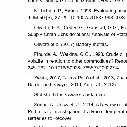
battery-ethics/97-fb4c9993-6d5d-4809-a192-41
Nicholson, P., Evans, 1998. Evaluating new d
JOM 50 (5), 27–29. 10.1007/s11837-998-0028-
Olivetti, E.A., Ceder, G., Gaustad, G.G., Fu
Supply Chain Considerations: Analysis of Potent
Olivetti et al (2017) Battery metals.
Plourde, A., Watkins, G.C., 1998. Crude oi
volatile in relation to other commodities? Re
245–262. 10.1016/S0928- 7655(97)00027-4.
Swain, 2017; Talens Peiró et al., 2013; Zhan
Border and Sawyer, 2014; An et al., 2012).
Statista. https://www.statista.com.
Sonoc, A., Jeswiet, J., 2014. A Review of 
Preliminary Investigation of a Room Temperatu
Batteries to Recover