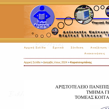
Αρχική Σελίδα
Σχετικά
Σύνδεση
Αναζήτηση
Ανακοινώσεις
Αρχική Σελίδα
>
Διατριβές έτους 2024
>
Καρατσομπάνης