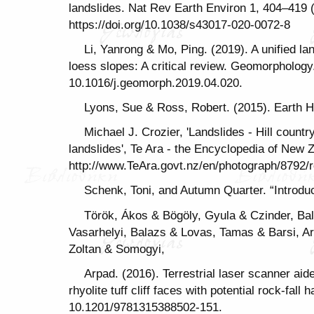
landslides. Nat Rev Earth Environ 1, 404–419 
https://doi.org/10.1038/s43017-020-0072-8
Li, Yanrong & Mo, Ping. (2019). A unified la
loess slopes: A critical review. Geomorphology
10.1016/j.geomorph.2019.04.020.
Lyons, Sue & Ross, Robert. (2015). Earth H
Michael J. Crozier, 'Landslides - Hill countr
landslides', Te Ara - the Encyclopedia of New 
http://www.TeAra.govt.nz/en/photograph/8792/ro
Schenk, Toni, and Autumn Quarter. “Introdu
Török, Ákos & Bögöly, Gyula & Czinder, Bal
Vasarhelyi, Balazs & Lovas, Tamas & Barsi, A
Zoltan & Somogyi,
Arpad. (2016). Terrestrial laser scanner aid
rhyolite tuff cliff faces with potential rock-fa
10.1201/9781315388502-151.