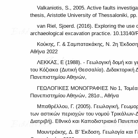
Valkaniotis, S., 2005. Active faults investi
thesis, Aristotle University of Thessaloniki, pp.
van Riel, Sjoerd. (2016). Exploring the use 
archaeological excavation practice. 10.13140/
Κούκης, Γ. & Σαμπατακάκης, Ν. 2η Έκδοσ
Αθήνα 2022
ΛΕΚΚΑΣ, Ε (1988). - Γεωλογική δομή και γ
του Κόζιακα (Δυτική Θεσσαλία). Διδακτορική 
Πανεπιστημίου Αθηνών,
ΓΕΩΛΟΓΙΚΕΣ ΜΟΝΟΓΡΑΦΙΕΣ Νο 1, Toμέας 
Πανεπιστημίου Αθηνών, 281σ., Αθήνα
Μπαθρέλλου, Γ. (2005). Γεωλογική, Γεωμο
των αστικών περιοχών του νομού Τρικάλων-Δ
Διατριβή). Εθνικό και Καποδιστριακό Πανεπι
Μουντράκης, Δ. Β’ Έκδοση. Γεωλογία και Γ