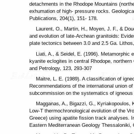
detachments in the Rhodope Mountains (northe
exhumation of high- pressure rocks. Geologica
Publications, 204(1), 151- 178.
Laurent, O., Martin, H., Moyen, J. F., & Dou
and evolution of late-Archean granitoids: Evide
plate tectonics between 3.0 and 2.5 Ga. Lithos
Liati, A., & Seidel, E. (1996). Metamorphic 
kyanite eclogites in central Rhodope, northern
and Petrology, 123, 293-307
Maitre, L. E. (1989). A classification of ig
Recommendations of the international union of
subcommission on the systematics of igneous 
Magganas, A., Bigazzi, G., Kyriakopoulos, K.,
Low-T thermochronological evolution of the Vr
Greece) using apatite fission track analyses. 
Eastern Mediterranean Geology Thessaloniki, 