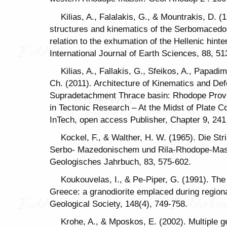
Kilias, A., Falalakis, G., & Mountrakis, D. 
structures and kinematics of the Serbomacedo
relation to the exhumation of the Hellenic hint
International Journal of Earth Sciences, 88, 51
Κilias, A., Fallakis, G., Sfeikos, A., Papadi
Ch. (2011). Architecture of Kinematics and Defo
Supradetachment Thrace basin: Rhodope Provi
in Tectonic Research – At the Midst of Plate C
InTech, open access Publisher, Chapter 9, 241
Kockel, F., & Walther, H. W. (1965). Die St
Serbo- Mazedonischem und Rila-Rhodope-Mas
Geologisches Jahrbuch, 83, 575-602.
Koukouvelas, I., & Pe-Piper, G. (1991). The
Greece: a granodiorite emplaced during regiona
Geological Society, 148(4), 749-758.
Krohe, A., & Mposkos, E. (2002). Multiple g