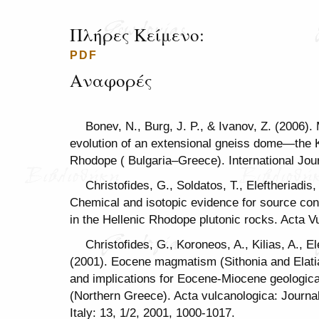
Πλήρες Κείμενο:
PDF
Αναφορές
Bonev, N., Burg, J. P., & Ivanov, Z. (2006).
evolution of an extensional gneiss dome—the
Rhodope ( Bulgaria–Greece). International Jour
Christofides, G., Soldatos, T., Eleftheriadis
Chemical and isotopic evidence for source con
in the Hellenic Rhodope plutonic rocks. Acta V
Christofides, G., Koroneos, A., Kilias, A., El
(2001). Eocene magmatism (Sithonia and Elatia 
and implications for Eocene-Miocene geologica
(Northern Greece). Acta vulcanologica: Journal
Italy: 13, 1/2, 2001, 1000-1017.