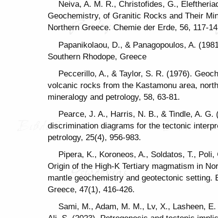
Neiva, A. M. R., Christofides, G., Eleftheria
Geochemistry, of Granitic Rocks and Their Min
Northern Greece. Chemie der Erde, 56, 117-14
Papanikolaou, D., & Panagopoulos, A. (1981)
Southern Rhodope, Greece
Peccerillo, A., & Taylor, S. R. (1976). Geoc
volcanic rocks from the Kastamonu area, north
mineralogy and petrology, 58, 63-81.
Pearce, J. A., Harris, N. B., & Tindle, A. G
discrimination diagrams for the tectonic interpr
petrology, 25(4), 956-983.
Pipera, K., Koroneos, A., Soldatos, T., Poli,
Origin of the High-K Tertiary magmatism in Nor
mantle geochemistry and geotectonic setting. Bu
Greece, 47(1), 416-426.
Sami, M., Adam, M. M., Lv, X., Lasheen, E. S