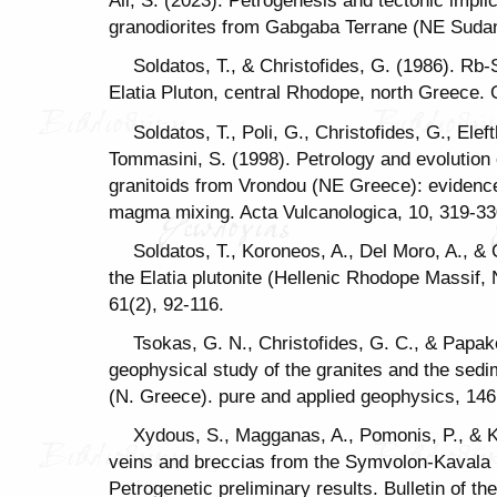
Ali, S. (2023). Petrogenesis and tectonic impli
granodiorites from Gabgaba Terrane (NE Sudan)
Soldatos, T., & Christofides, G. (1986). Rb-
Elatia Pluton, central Rhodope, north Greece. 
Soldatos, T., Poli, G., Christofides, G., Elef
Tommasini, S. (1998). Petrology and evolution o
granitoids from Vrondou (NE Greece): evidence f
magma mixing. Acta Vulcanologica, 10, 319-33
Soldatos, T., Koroneos, A., Del Moro, A., & 
the Elatia plutonite (Hellenic Rhodope Massif,
61(2), 92-116.
Tsokas, G. N., Christofides, G. C., & Papak
geophysical study of the granites and the sedi
(N. Greece). pure and applied geophysics, 146
Xydous, S., Magganas, A., Pomonis, P., & Ko
veins and breccias from the Symvolon-Kavala 
Petrogenetic preliminary results. Bulletin of t