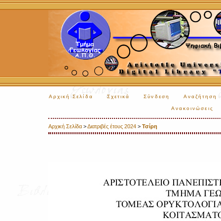
Αρχική Σελίδα
Σχετικά
Σύνδεση
Αναζήτηση
Ανακοινώσεις
Αρχική Σελίδα
>
Διατριβές έτους 2024
>
Τσίρη