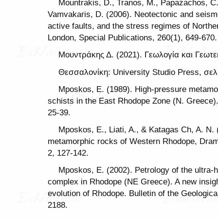
Mountrakis, D., Tranos, M., Papazachos, C.
Vamvakaris, D. (2006). Neotectonic and seism
active faults, and the stress regimes of North
London, Special Publications, 260(1), 649-670.
Μουντράκης Δ. (2021). Γεωλογία και Γεωτε
Θεσσαλονίκη: University Studio Press, σελ
Mposkos, E. (1989). High-pressure metamor
schists in the East Rhodope Zone (N. Greece).
25-39.
Mposkos, E., Liati, A., & Katagas Ch, A. N. 
metamorphic rocks of Western Rhodope, Dram
2, 127-142.
Mposkos, E. (2002). Petrology of the ultra
complex in Rhodope (NE Greece). A new insigh
evolution of Rhodope. Bulletin of the Geologica
2188.