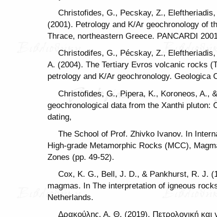
Christofides, G., Pecskay, Z., Eleftheriadis
(2001). Petrology and K/Ar geochronology of th
Thrace, northeastern Greece. PANCARDI 2001. 
Christodifes, G., Pécskay, Z., Eleftheriadis,
A. (2004). The Tertiary Evros volcanic rocks (
petrology and K/Ar geochronology. Geologica C
Christofides, G., Pipera, K., Koroneos, A.,
geochronological data from the Xanthi pluton: 
dating,
The School of Prof. Zhivko Ivanov. In Inter
High-grade Metamorphic Rocks (MCC), Magmat
Zones (pp. 49-52).
Cox, K. G., Bell, J. D., & Pankhurst, R. J. (
magmas. In The interpretation of igneous rocks
Netherlands.
Δρακούλης, Α. Θ. (2019). Πετρολογική και