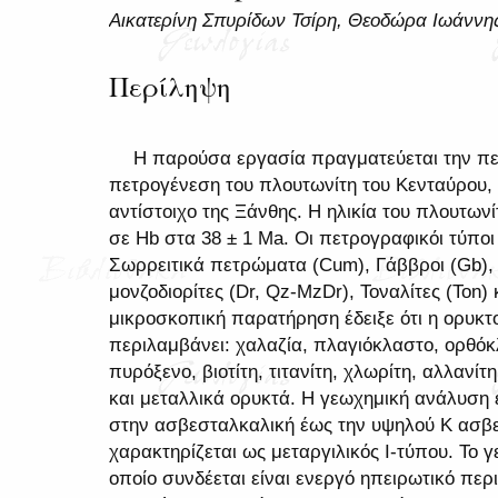
Αικατερίνη Σπυρίδων Τσίρη, Θεοδώρα Ιωάννη
Περίληψη
H παρούσα εργασία πραγματεύεται την πετ
πετρογένεση του πλουτωνίτη του Κενταύρου, 
αντίστοιχο της Ξάνθης. Η ηλικία του πλουτωνί
σε Hb στα 38 ± 1 Ma. Οι πετρογραφικόι τύποι 
Σωρρειτικά πετρώματα (Cum), Γάββροι (Gb), Δ
μονζοδιορίτες (Dr, Qz-MzDr), Τοναλίτες (Ton)
μικροσκοπική παρατήρηση έδειξε ότι η ορυκτ
περιλαμβάνει: χαλαζία, πλαγιόκλαστο, ορθόκ
πυρόξενο, βιοτίτη, τιτανίτη, χλωρίτη, αλλανίτη
και μεταλλικά ορυκτά. Η γεωχημική ανάλυση έ
στην ασβεσταλκαλική έως την υψηλού Κ ασβε
χαρακτηρίζεται ως μεταργιλικός I-τύπου. Το 
οποίο συνδέεται είναι ενεργό ηπειρωτικό περ