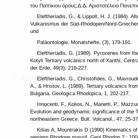
του Παπίκιου όρους,Δ.Δ, Αριστοτέλειο Πανεπι
Eleftheriadis, G., & Lippolt, H. J. (1984).
Vulkanismus der Süd-Rhodopen/Nord-Griechen
und
Paläontologie. Monatshefte, (3), 179-191.
Eleftheriadis, G. (1989). Pyroxenes from t
Kotyli Tertiary volcanics north of Xanthi, Cen
der Erde, 49(3), 219-227.
Eleftheriadis, G., Christofides, G., Mavroud
A., & Hristov, L. (1989). Tertiary volcanics f
Bulgaria. Geologica Rhodopica, 1, 202-217.
Innocenti, F., Kolios, N., Manetti, P., Mazzuol
Evolution and geodynamic significance of the T
northeastern Greece. Bull. Volcanol., 47, 25-37
Kilias A, Mountrakis D (1990) Kinematics of
western Rhodope massif. Geol Rhodop 2 : 10