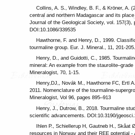
Collins, A. S., Windley, B. F., & Kröner, A. 
central and northern Madagascar and its place
Journal of the Geological Society, vol. 157(3),
DOI:10.1086/339535
Hawthorne, F. and Henry, D., 1999. Classific
tourmaline group. Eur. J. Mineral., 11, 201-20
Henry, D., and Guidotti, C., 1985. Tourmalin
mineral: An example from the staurolite–grad
Mineralogist, 70, 1-15.
Henry,DJ,, Novák M., Hawthorne FC, Ertl A.,
2011. Nomenclature of the tourmaline-supergr
Mineralogist, Vol 96, pages 895–913
Henry, J., Dutrow, B., 2018. Tourmaline stud
scientific advancements. DOI:10.3190/jgeosci
Ihlen P., Schiellerup H, Gautneb H., Skåat Ø
resources in Norway and their REE potential - 