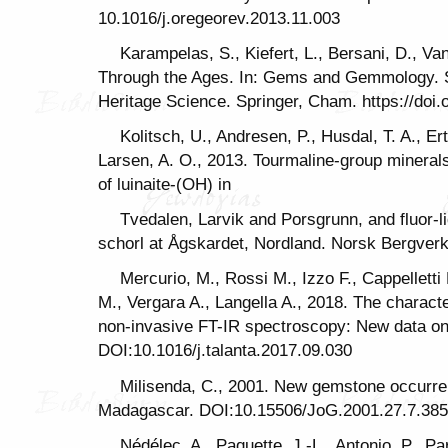
10.1016/j.oregeorev.2013.11.003
Karampelas, S., Kiefert, L., Bersani, D., V
Through the Ages. In: Gems and Gemmology. Sh
Heritage Science. Springer, Cham. https://doi
Kolitsch, U., Andresen, P., Husdal, T. A., Ert
Larsen, A. O., 2013. Tourmaline-group mineral
of luinaite-(OH) in
Tvedalen, Larvik and Porsgrunn, and fluor-lid
schorl at Ågskardet, Nordland. Norsk Bergver
Mercurio, M., Rossi M., Izzo F., Cappelletti 
M., Vergara A., Langella A., 2018. The charact
non-invasive FT-IR spectroscopy: New data on
DOI:10.1016/j.talanta.2017.09.030
Milisenda, C., 2001. New gemstone occurre
Madagascar. DOI:10.15506/JoG.2001.27.7.385
Nédélec, A., Paquette, J.-L., Antonio, P., Pa