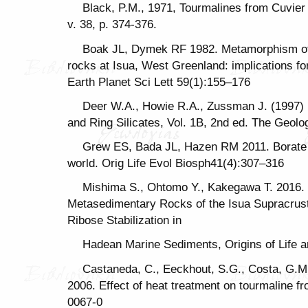
Black, P.M., 1971, Tourmalines from Cuvier
v. 38, p. 374-376.
Boak JL, Dymek RF 1982. Metamorphism of 
rocks at Isua, West Greenland: implications for
Earth Planet Sci Lett 59(1):155–176
Deer W.A., Howie R.A., Zussman J. (1997)
and Ring Silicates, Vol. 1B, 2nd ed. The Geolo
Grew ES, Bada JL, Hazen RM 2011. Borate m
world. Orig Life Evol Biosph41(4):307–316
Mishima S., Ohtomo Y., Kakegawa T. 2016. 
Metasedimentary Rocks of the Isua Supracrusta
Ribose Stabilization in
Hadean Marine Sediments, Origins of Life a
Castaneda, C., Eeckhout, S.G., Costa, G.M.
2006. Effect of heat treatment on tourmaline 
0067-0