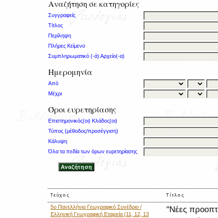
Αναζήτηση σε κατηγορίες
Συγγραφείς
Τίτλος
Περίληψη
Πλήρες Κείμενο
Συμπληρωματικό (-ά) Αρχείο(-α)
Ημερομηνία
Από
Μέχρι
Όροι ευρετηρίασης
Επιστημονικός(οι) Κλάδος(οι)
Τύπος (μέθοδος/προσέγγιση)
Κάλυψη
Όλα τα πεδία των όρων ευρετηρίασης
Τεύχος
Τίτλος
5o Πανελλήνιο Γεωγραφικό Συνέδριο /
"Νέες προοπτι
Ελληνική Γεωγραφική Εταιρεία (11, 12, 13