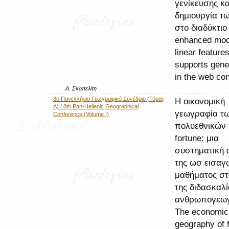
γενίκευσης κα
δημιουργία τ
στο διαδύκτιο
enhanced mode
linear features
supports gener
in the web con
Α. Σκοπελίτη
8ο Πανελλήνιο Γεωγραφικό Συνέδριο (Τόμος
Η οικονομική
Α) / 8th Pan-Hellenic Geographical
γεωγραφία τω
Conference (Volume I)
πολυεθνικών 
fortune: μια
συστηματική 
της ωσ εισαγ
μαθήματος στ
της διδασκαλί
ανθρωπογεωγ
The economic
geography of 