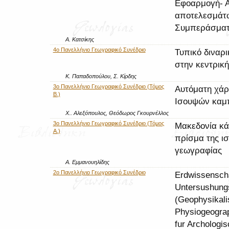
Εφοαρμογή- Α
αποτελεσμάτ
Συμπεράσμα
Α. Κατσίκης
4ο Πανελλήνιο Γεωγραφικό Συνέδριο
Τυπικό διναρ
στην κεντρικ
Κ. Παπαδοπούλου, Σ. Κίρδης
3ο Πανελλήνιο Γεωγραφικό Συνέδριο (Τόμος
Αυτόματη χάρ
Β.)
Ισουψών καμ
Χ.. Αλεξόπουλος, Θεόδωρος Γκουρνέλλος
3ο Πανελλήνιο Γεωγραφικό Συνέδριο (Τόμος
Μακεδονία κά
Α.)
πρίσμα της ισ
γεωγραφίας
Α. Εμμανουηλίδης
2ο Πανελλήνιο Γεωγραφικό Συνέδριο
Erdwissenscha
Untersushung
(Geophysikali
Physiogeogra
fur Archologi