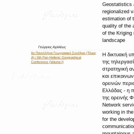
Geostatistics
regionalized v
estimation of t
quality of the 
of the Kriging
landscape
Γεώργιος Αχιλλέως
6ο Πανελλήνιο Γεωγραφικό Συνέδριο (Τόμος
Η δικτυακή υ
Α) / 6th Pan-Hellenic Geographical
της τηλεργασ
Conference (Volume I)
στρατηγική α
και επικοινων
ορεινών περι
Ελλάδας - η 
της ορεινής 
Network servic
working in the
for the devel
communicatio
mountainous a