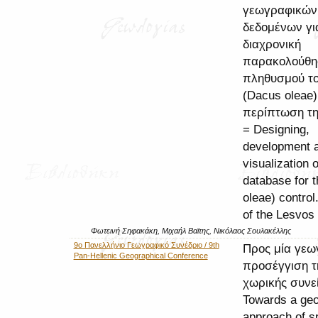
γεωγραφικών
δεδομένων γι
διαχρονική
παρακολούθη
πληθυσμού τ
(Dacus oleae)
περίπτωση τη
= Designing,
development 
visualization o
database for 
oleae) control
of the Lesvos 
Φωτεινή Σηφακάκη, Μιχαήλ Βαϊτης, Νικόλαος Σουλακέλλης
9ο Πανελλήνιο Γεωγραφικό Συνέδριο / 9th
Προς μία γεω
Pan-Hellenic Geographical Conference
προσέγγιση τ
χωρικής συνε
Towards a geo
approach of sp