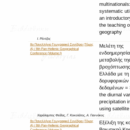
multinationals:
systematic uti
an introductor
the teaching 
geography
Ι. Ρέντζος
8ο Πανελλήνιο Γεωγραφικό Συνέδριο (Τόμος
Μελέτη της
Α) / 8th Pan-Hellenic Geographical
ενδοημερησία
Conference (Volume I)
μεταβολής τη
βροχόπτωσης
Ελλάδα με τη
δορυφορικών
δεδομένων = 
the diurnal var
precipitation 
using satellite
Χαράλαμπος Φείδας, Γ. Κοκολάτος, Α. Γιαννάκος
8ο Πανελλήνιο Γεωγραφικό Συνέδριο (Τόμος
Εξέλιξη της κο
Α) / 8th Pan-Hellenic Geographical
Βοιωτικού Κη
Conference (Volume I)