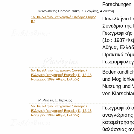
Forschungen
W Neubauer, Gerhard Trnka, Σ. Βεργίνης, Α Ζαμάνη
1ο Πανελλήνιο Γεωγραφικό Συνέδριο (Τόμος
Πανελλήνιο Γ
Β.)
Συνέδριο της 
Γεωγραφικής 
(1ο : 1987 Φε
Αθήνα, Ελλάδ
Πρακτικά τόμο
Γεωμορφολογ
5o Πανελλήνιο Γεωγραφικό Συνέδριο /
Bodenkundlic
Ελληνική Γεωγραφική Εταιρεία (11, 12, 13
und Moglichke
Νοεμβρίου 1999, Αθήνα, Ελλάδα)
Nutzung und 
von Klarschl
R. Peticza, Σ. Βεργίνης
5o Πανελλήνιο Γεωγραφικό Συνέδριο /
Γεωγραφικό 
Ελληνική Γεωγραφική Εταιρεία (11, 12, 13
αναγνώρισης 
Νοεμβρίου 1999, Αθήνα, Ελλάδα)
καταμέτρηση
θαλάσσιας α