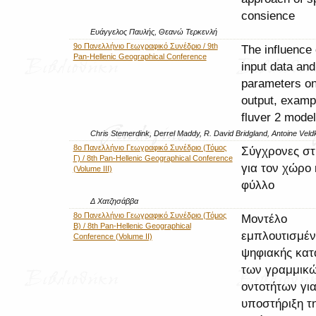
consience
Ευάγγελος Παυλής, Θεανώ Τερκενλή
9ο Πανελλήνιο Γεωγραφικό Συνέδριο / 9th
The influence 
Pan-Hellenic Geographical Conference
input data an
parameters o
output, examp
fluver 2 model
Chris Stemerdink, Derrel Maddy, R. David Bridgland, Antoine Vel
8ο Πανελλήνιο Γεωγραφικό Συνέδριο (Τόμος
Σύγχρονες στ
Γ) / 8th Pan-Hellenic Geographical Conference
για τον χώρο 
(Volume III)
φύλλο
Δ Χατζησάββα
8ο Πανελλήνιο Γεωγραφικό Συνέδριο (Τόμος
Μοντέλο
Β) / 8th Pan-Hellenic Geographical
εμπλουτισμέν
Conference (Volume II)
ψηφιακής κα
των γραμμικ
οντοτήτων για
υποστήριξη τ