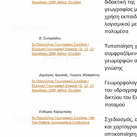
διδακτική της
Νοεμβρίου 1999, Αθήνα, Ελλάδα)
γεωγραφίας μ
χρήση εκπαιδ
λογισμικού με
πολυμέσα
Β. Σωτηριάδου
5o Πανελλήνιο Γεωγραφικό Συνέδριο /
Τυποποίηση 
Ελληνική Γεωγραφική Εταιρεία (11, 12, 13
συμφραζόμε
Νοεμβρίου 1999, Αθήνα, Ελλάδα)
γεωμορφών σ
γνώσης
Δημήτριος Αργιαλάς, Γιώργος Μηλιαρέσης
5o Πανελλήνιο Γεωγραφικό Συνέδριο /
Γεωμορφολογι
Ελληνική Γεωγραφική Εταιρεία (11, 12, 13
του υδρογραφ
Νοεμβρίου 1999, Αθήνα, Ελλάδα)
δικτύου του Ε
ποταμού
Ευθύμιος Καρύμπαλης
9ο Πανελλήνιο Γεωγραφικό Συνέδριο / 9th
Σχεδιασμός, 
Pan-Hellenic Geographical Conference
και χαρτογρα
οπτικοποίηση