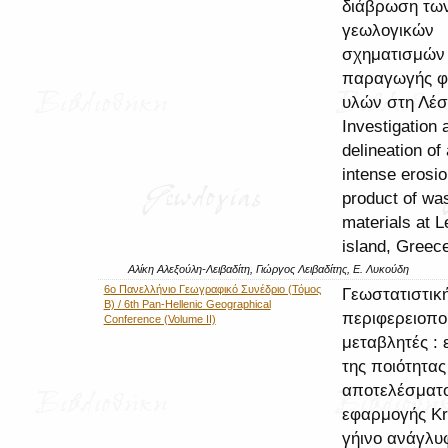
διάβρωση τω
γεωλογικών
σχηματισμών 
παραγωγής φ
υλών στη Λέσ
Investigation 
delineation of
intense erosi
product of wa
materials at 
island, Greec
Αλίκη Αλεξούλη-Λειβαδίτη, Γιώργος Λειβαδίτης, Ε. Λυκούδη
6ο Πανελλήνιο Γεωγραφικό Συνέδριο (Τόμος
Γεωστατιστική
Β) / 6th Pan-Hellenic Geographical
περιφερειοπο
Conference (Volume II)
μεταβλητές : 
της ποιότητας
αποτελέσματο
εφαρμογής Kr
γήινο ανάγλυ