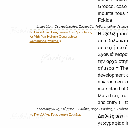
Greece, case 
mountainous r
Fokida
Δημοσθένης Θεοχαρόπουλος, Ζαχαρούλα Ανδρεοπούλου, Γεώργι
6ο Πανελλήνιο Γεωγραφικό Συνέδριο (Τόμος
Η εξέλιξη του
Α) / 6th Pan-Hellenic Geographical
περιβάλλοντο
Conference (Volume I)
περιοχή του έ
Σχοινιά Μαρ
την αρχαιότητ
σήμερα = The
development o
environment o
marshland of 
Marathon, fro
ancientry till 
Σοφία Μαργώνη, Γεώργιος Ε. Συρίδης, Άρης Ψιλοβίκος, Γ. Τρώντσι
4ο Πανελλήνιο Γεωγραφικό Συνέδριο
Διεθνές test
γεωγραφίας I