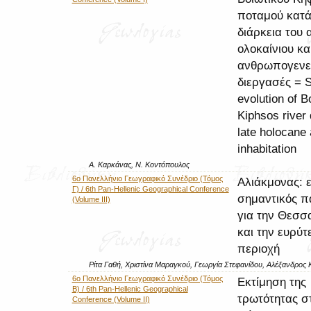
ποταμού κατά
διάρκεια του
ολοκαίνιου κα
ανθρωπογενε
διεργασές = 
evolution of B
Kiphsos river 
late holocane
inhabitation
Α. Καρκάνας, Ν. Κοντόπουλος
6ο Πανελλήνιο Γεωγραφικό Συνέδριο (Τόμος
Αλιάκμονας: ε
Γ) / 6th Pan-Hellenic Geographical Conference
σημαντικός π
(Volume III)
για την Θεσσ
και την ευρύτ
περιοχή
Ρίτα Γαθή, Χριστίνα Μαραγκού, Γεωργία Στεφανίδου, Αλέξανδρος
6ο Πανελλήνιο Γεωγραφικό Συνέδριο (Τόμος
Εκτίμηση της
Β) / 6th Pan-Hellenic Geographical
τρωτότητας σ
Conference (Volume II)