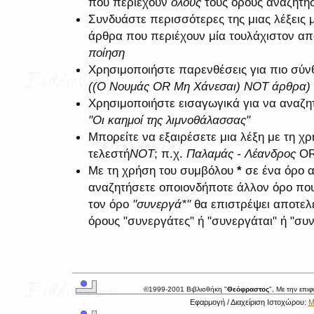
που περιέχουν
όλους
τους όρους αναζήτη
Συνδυάστε περισσότερες της μιας λέξεις 
άρθρα που περιέχουν μία τουλάχιστον από
ποίηση
Χρησιμοποιήστε παρενθέσεις για πιο σύνθ
((Ο Νουμάς OR Μη Χάνεσαι) NOT άρθρα)
Χρησιμοποιήστε εισαγωγικά για να αναζη
"Οι καημοί της λιμνοθάλασσας"
Μπορείτε να εξαιρέσετε μια λέξη με τη 
τελεστή
NOT
; π.χ.
Παλαμάς - Λέανδρος
O
Με τη χρήση του συμβόλου
*
σε ένα όρο α
αναζητήσετε οποιονδήποτε άλλον όρο που 
τον όρο
"συνεργά*"
θα επιστρέψει αποτελ
όρους "συνεργάτες" ή "συνεργάται" ή "συν
©1999-2001 Βιβλιοθήκη "
Θεόφραστος
", Με την επι
Εφαρμογή / Διαχείριση Ιστοχώρου:
Μ