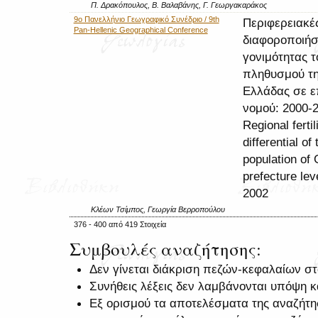
Π. Δρακόπουλος, Β. Βαλαβάνης, Γ. Γεωργακαράκος
9ο Πανελλήνιο Γεωγραφικό Συνέδριο / 9th
Περιφερειακέ
Pan-Hellenic Geographical Conference
διαφοροποιήσ
γονιμότητας τ
πληθυσμού τ
Ελλάδας σε ε
νομού: 2000-
Regional fertil
differential of 
population of 
prefecture lev
2002
Κλέων Τσίμπος, Γεωργία Βερροπούλου
376 - 400 από 419 Στοιχεία
Συμβουλές αναζήτησης:
Δεν γίνεται διάκριση πεζών-κεφαλαίων σ
Συνήθεις λέξεις δεν λαμβάνονται υπόψη 
Εξ ορισμού τα αποτελέσματα της αναζήτ