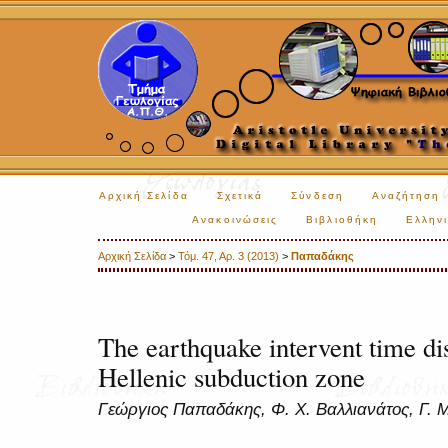
Αρχική Σελίδα
Σχετικά
Σύνδεση
Αναζήτηση
Ανακοινώσεις
Βιβλιοθήκη
Ελληνι
Αρχική Σελίδα
>
Τόμ. 47, Αρ. 3 (2013)
>
Παπαδάκης
The earthquake intervent time dis
Hellenic subduction zone
Γεώργιος Παπαδάκης, Φ. Χ. Βαλλιανάτος, Γ. 