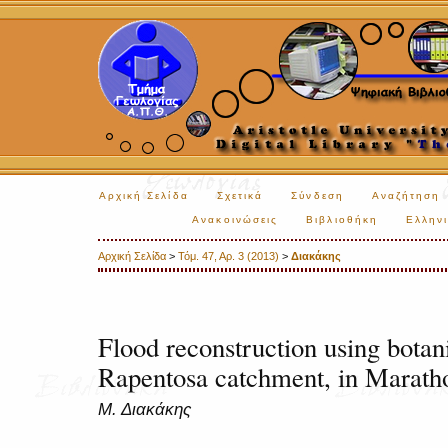
Αρχική Σελίδα
Σχετικά
Σύνδεση
Αναζήτηση
Ανακοινώσεις
Βιβλιοθήκη
Ελληνι
Αρχική Σελίδα
>
Τόμ. 47, Αρ. 3 (2013)
>
Διακάκης
Flood reconstruction using botan
Rapentosa catchment, in Marath
Μ. Διακάκης