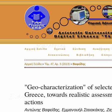
Αρχική Σελίδα
Σχετικά
Σύνδεση
Αναζήτηση
Ανακοινώσεις
Βιβλιοθήκη
Ελληνι
Αρχική Σελίδα
>
Τόμ. 47, Αρ. 3 (2013)
>
Βαφείδης
"Geo-characterization" of selecte
Greece, towards realistic assess
actions
Αντώνης Βαφείδης, Εμμανουήλ Στειακάκης, Ζαχ