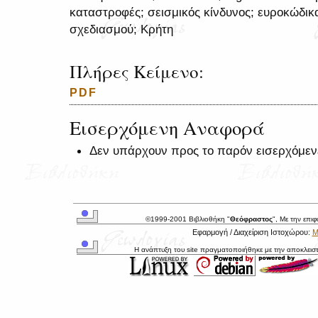
καταστροφές; σεισμικός κίνδυνος; ευροκώδικ
σχεδιασμού; Κρήτη
Πλήρες Κείμενο:
PDF
Εισερχόμενη Αναφορά
Δεν υπάρχουν προς το παρόν εισερχόμεν
©1999-2001 Βιβλιοθήκη "
Θεόφραστος
", Με την επι
Εφαρμογή / Διαχείριση Ιστοχώρου:
Μ
Η ανάπτυξη του site πραγματοποιήθηκε με την αποκλεισ