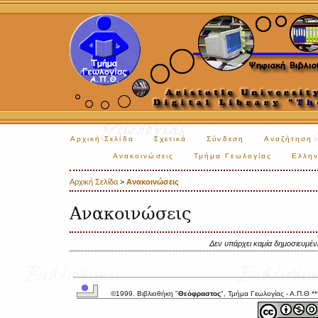
Αρχική Σελίδα
Σχετικά
Σύνδεση
Αναζήτηση
Ανακοινώσεις
Τμήμα Γεωλογίας
Ελλην
Αρχική Σελίδα
>
Ανακοινώσεις
Ανακοινώσεις
Δεν υπάρχει καμία δημοσιευμέ
©1999. Βιβλιοθήκη "
Θεόφραστος
", Τμήμα Γεωλογίας - Α.Π.Θ *