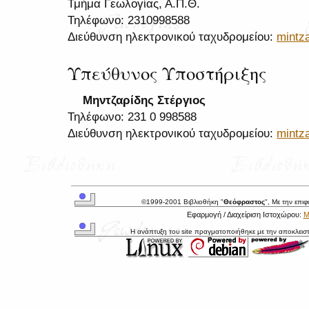
Τμήμα Γεωλογίας, Α.Π.Θ.
Τηλέφωνο: 2310998588
Διεύθυνση ηλεκτρονικού ταχυδρομείου:
mintz
Υπεύθυνος Υποστήριξης
Μηντζαρίδης Στέργιος
Τηλέφωνο: 231 0 998588
Διεύθυνση ηλεκτρονικού ταχυδρομείου:
mintz
©1999-2001 Βιβλιοθήκη "
Θεόφραστος
", Με την επι
Εφαρμογή / Διαχείριση Ιστοχώρου:
Μ
Η ανάπτυξη του site πραγματοποιήθηκε με την αποκλεισ