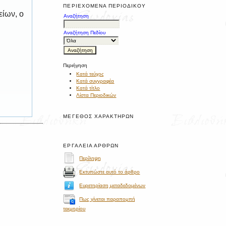
ΠΕΡΙΕΧΌΜΕΝΑ ΠΕΡΙΟΔΙΚΟΎ
είων, ο
Αναζήτηση
Αναζήτηση Πεδίου
Περιήγηση
Κατά τεύχος
Κατά συγγραφέα
Κατά τίτλο
Λίστα Περιοδικών
ΜΈΓΕΘΟΣ ΧΑΡΑΚΤΉΡΩΝ
ΕΡΓΑΛΕΊΑ ΆΡΘΡΩΝ
Περίληψη
Εκτυπώστε αυτό το άρθρο
Ευρετηρίαση μεταδεδομένων
Πως γίνεται παραπομπή
τεκμηρίου