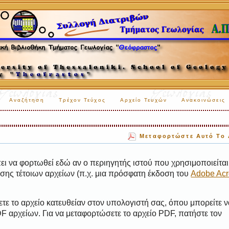
Αναζήτηση
Τρέχον Τεύχος
Αρχείο Τευχών
Ανακοινώσεις
Μεταφορτώστε Αυτό Το 
ι να φορτωθεί εδώ αν ο περιηγητής ιστού που χρησιμοποιείται 
ης τέτοιων αρχείων (π.χ. μια πρόσφατη έκδοση του
Adobe Acr
τε το αρχείο κατευθείαν στον υπολογιστή σας, όπου μπορείτε ν
 αρχείων. Για να μεταφορτώσετε το αρχείο PDF, πατήστε τον