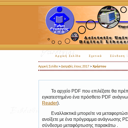
Αρχική Σελίδα
Σχετικά
Σύνδεση
Αρχική Σελίδα
>
Διατριβές έτους 2017
>
Χρήστου
Το αρχείο PDF που επιλέξατε θα πρέπε
εγκατεστημένο ένα πρόσθετο PDF ανάγνωσ
Reader
).
Εναλλακτικά μπορείτε να μεταφορτώσε
ανοίξετε με ένα πρόγραμμα ανάγνωσης PDF
σύνδεσμο μεταφόρτωσης παρακάτω .