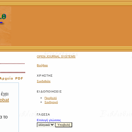
OPEN JOURNAL SYSTEMS
Βοήθεια
ΧΡΉΣΤΗΣ
Αρχείο PDF
Συνδεθείτε
ΕΙΔΟΠΟΙΉΣΕΙΣ
έχει
Προβολή
obat
Συνδρομή
ΓΛΏΣΣΑ
α το
Επιλογή γλώσσας