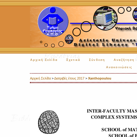
Αρχική Σελίδα
Σχετικά
Σύνδεση
Αναζήτηση
Ανακοινώσεις
Αρχική Σελίδα
>
Διατριβές έτους 2017
>
Xanthopoulou