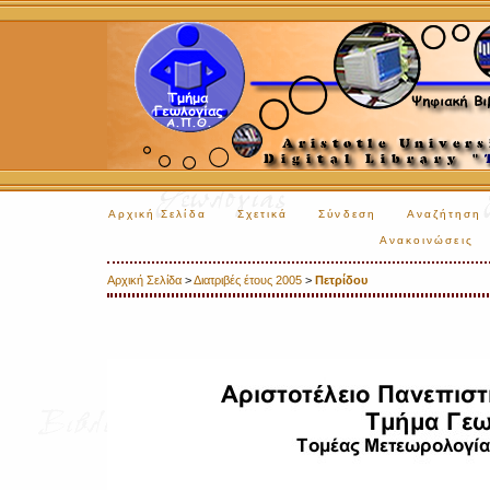
Αρχική Σελίδα
Σχετικά
Σύνδεση
Αναζήτηση
Ανακοινώσεις
Αρχική Σελίδα
>
Διατριβές έτους 2005
>
Πετρίδου