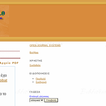
OPEN JOURNAL SYSTEMS
Βοήθεια
ΧΡΉΣΤΗΣ
Αρχείο PDF
Συνδεθείτε
ΕΙΔΟΠΟΙΉΣΕΙΣ
έχει
Προβολή
obat
Συνδρομή
ΓΛΏΣΣΑ
α το
Επιλογή γλώσσας