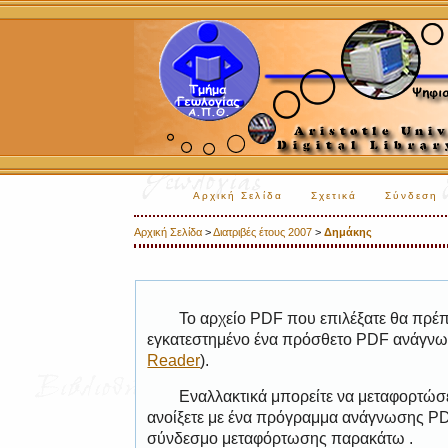
Αρχική Σελίδα
Σχετικά
Σύνδεση
Αρχική Σελίδα
>
Διατριβές έτους 2007
>
Δημάκης
Το αρχείο PDF που επιλέξατε θα πρέπε
εγκατεστημένο ένα πρόσθετο PDF ανάγνωσ
Reader
).
Εναλλακτικά μπορείτε να μεταφορτώσε
ανοίξετε με ένα πρόγραμμα ανάγνωσης PDF
σύνδεσμο μεταφόρτωσης παρακάτω .