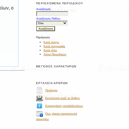
ΠΕΡΙΕΧΌΜΕΝΑ ΠΕΡΙΟΔΙΚΟΎ
είων, ο
Αναζήτηση
Αναζήτηση Πεδίου
Περιήγηση
Κατά τεύχος
Κατά συγγραφέα
Κατά τίτλο
Λίστα Περιοδικών
ΜΈΓΕΘΟΣ ΧΑΡΑΚΤΉΡΩΝ
ΕΡΓΑΛΕΊΑ ΆΡΘΡΩΝ
Περίληψη
Εκτυπώστε αυτό το άρθρο
Ευρετηρίαση μεταδεδομένων
Πως γίνεται παραπομπή
τεκμηρίου