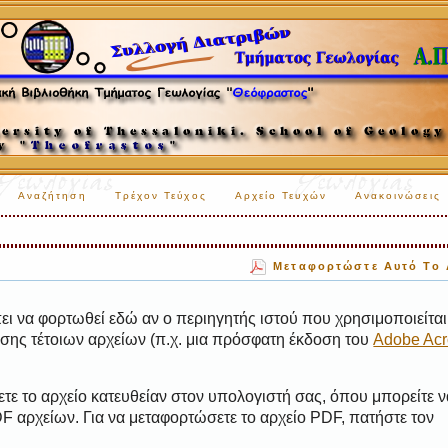
Αναζήτηση
Τρέχον Τεύχος
Αρχείο Τευχών
Ανακοινώσεις
Μεταφορτώστε Αυτό Το 
ι να φορτωθεί εδώ αν ο περιηγητής ιστού που χρησιμοποιείται 
ης τέτοιων αρχείων (π.χ. μια πρόσφατη έκδοση του
Adobe Acr
τε το αρχείο κατευθείαν στον υπολογιστή σας, όπου μπορείτε ν
 αρχείων. Για να μεταφορτώσετε το αρχείο PDF, πατήστε τον