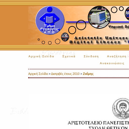
Αρχική Σελίδα
Σχετικά
Σύνδεση
Αναζήτηση
Ανακοινώσεις
Αρχική Σελίδα
>
Διατριβές έτους 2010
>
Ζαΐμης