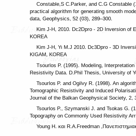
Constable,S C.Parker, and C.G Constable (
practical algorithm for generating smooth mod
data, Geophysics, 52 (03), 289–300.
Kim J-H, 2010. Dc2Dpro - 2D Inversion of 
KOREA
Kim J-H, Υι Μ.J 2010. Dc3Dpro - 3D Invers
KIGAM, KOREA
Τsourlos P. (1995). Modeling, Interpretation
Resistivity Data. D.Phil Thesis, University of Y
Tsourlos P. and Ogilvy R. (1998). An algorit
Tomographic Resistivity and Induced Polarisati
Journal of the Balkan Geophysical Society, 2, 
Tsourlos P., Szymanski J. and Tsokas G. (19
Topography on Commonly Used Resistivity Arr
Young Η. και R.A.Freedman ,Πανεπιστημι