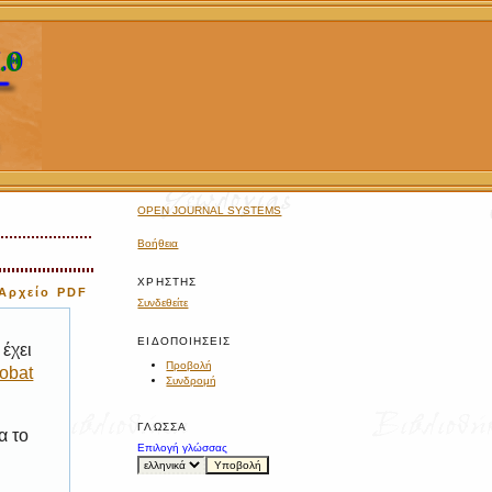
OPEN JOURNAL SYSTEMS
Βοήθεια
ΧΡΉΣΤΗΣ
Αρχείο PDF
Συνδεθείτε
ΕΙΔΟΠΟΙΉΣΕΙΣ
έχει
Προβολή
obat
Συνδρομή
ΓΛΏΣΣΑ
α το
Επιλογή γλώσσας