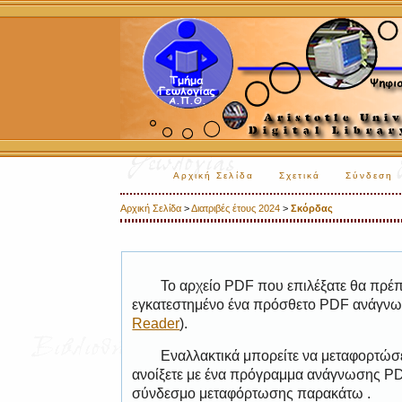
Αρχική Σελίδα
Σχετικά
Σύνδεση
Αρχική Σελίδα
>
Διατριβές έτους 2024
>
Σκόρδας
Το αρχείο PDF που επιλέξατε θα πρέπε
εγκατεστημένο ένα πρόσθετο PDF ανάγνωσ
Reader
).
Εναλλακτικά μπορείτε να μεταφορτώσε
ανοίξετε με ένα πρόγραμμα ανάγνωσης PDF
σύνδεσμο μεταφόρτωσης παρακάτω .