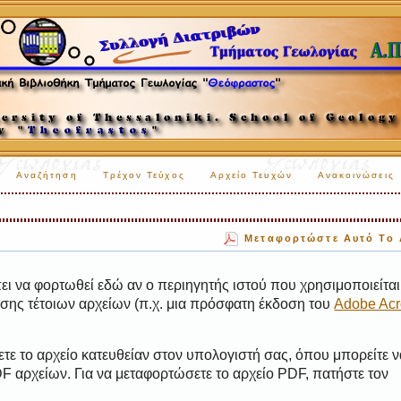
Αναζήτηση
Τρέχον Τεύχος
Αρχείο Τευχών
Ανακοινώσεις
Μεταφορτώστε Αυτό Το 
ι να φορτωθεί εδώ αν ο περιηγητής ιστού που χρησιμοποιείται 
ης τέτοιων αρχείων (π.χ. μια πρόσφατη έκδοση του
Adobe Acr
τε το αρχείο κατευθείαν στον υπολογιστή σας, όπου μπορείτε ν
 αρχείων. Για να μεταφορτώσετε το αρχείο PDF, πατήστε τον