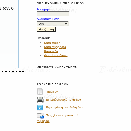
ΠΕΡΙΕΧΌΜΕΝΑ ΠΕΡΙΟΔΙΚΟΎ
είων, ο
Αναζήτηση
Αναζήτηση Πεδίου
Περιήγηση
Κατά τεύχος
Κατά συγγραφέα
Κατά τίτλο
Λίστα Περιοδικών
ΜΈΓΕΘΟΣ ΧΑΡΑΚΤΉΡΩΝ
ΕΡΓΑΛΕΊΑ ΆΡΘΡΩΝ
Περίληψη
Εκτυπώστε αυτό το άρθρο
Ευρετηρίαση μεταδεδομένων
Πως γίνεται παραπομπή
τεκμηρίου