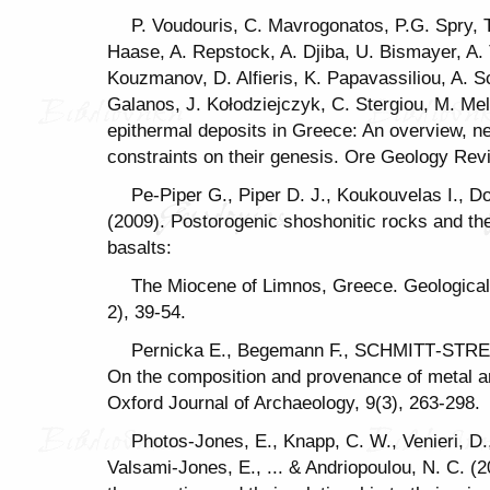
P. Voudouris, C. Mavrogonatos, P.G. Spry, T
Haase, A. Repstock, A. Djiba, U. Bismayer, A. T
Kouzmanov, D. Alfieris, K. Papavassiliou, A. 
Galanos, J. Kołodziejczyk, C. Stergiou, M. Me
epithermal deposits in Greece: An overview, n
constraints on their genesis. Ore Geology Rev
Pe-Piper G., Piper D. J., Koukouvelas I., D
(2009). Postorogenic shoshonitic rocks and the
basalts:
The Miocene of Limnos, Greece. Geological 
2), 39-54.
Pernicka E., Begemann F., SCHMITT‐STREC
On the composition and provenance of metal a
Oxford Journal of Archaeology, 9(3), 263-298.
Photos-Jones, E., Knapp, C. W., Venieri, D., 
Valsami-Jones, E., ... & Andriopoulou, N. C. (