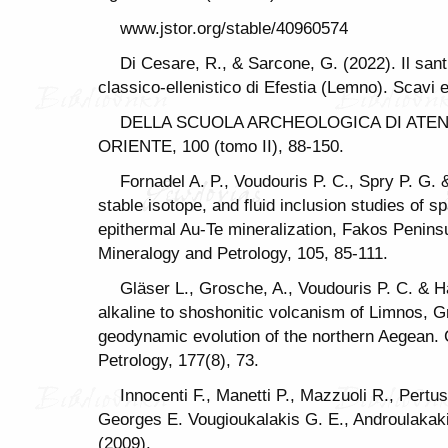
www.jstor.org/stable/40960574
Di Cesare, R., & Sarcone, G. (2022). Il santu
classico-ellenistico di Efestia (Lemno). Scav
DELLA SCUOLA ARCHEOLOGICA DI ATENE
ORIENTE, 100 (tomo II), 88-150.
Fornadel A. P., Voudouris P. C., Spry P. G. 
stable isotope, and fluid inclusion studies of s
epithermal Au-Te mineralization, Fakos Penins
Mineralogy and Petrology, 105, 85-111.
Gläser L., Grosche, A., Voudouris P. C. & H
alkaline to shoshonitic volcanism of Limnos, Gr
geodynamic evolution of the northern Aegean. 
Petrology, 177(8), 73.
Innocenti F., Manetti P., Mazzuoli R., Pertus
Georges E. Vougioukalakis G. E., Androulakakis 
(2009).