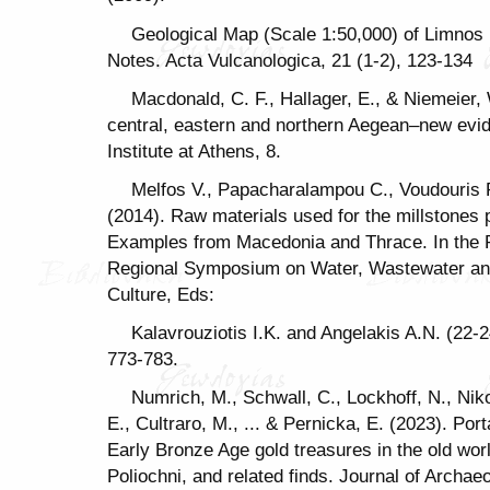
Geological Map (Scale 1:50,000) of Limnos 
Notes. Acta Vulcanologica, 21 (1-2), 123-134
Macdonald, C. F., Hallager, E., & Niemeier,
central, eastern and northern Aegean–new evi
Institute at Athens, 8.
Melfos V., Papacharalampou C., Voudouris P
(2014). Raw materials used for the millstones 
Examples from Macedonia and Thrace. In the P
Regional Symposium on Water, Wastewater and
Culture, Eds:
Kalavrouziotis I.K. and Angelakis A.N. (22
773-783.
Numrich, M., Schwall, C., Lockhoff, N., Niko
E., Cultraro, M., ... & Pernicka, E. (2023). Port
Early Bronze Age gold treasures in the old wor
Poliochni, and related finds. Journal of Archae