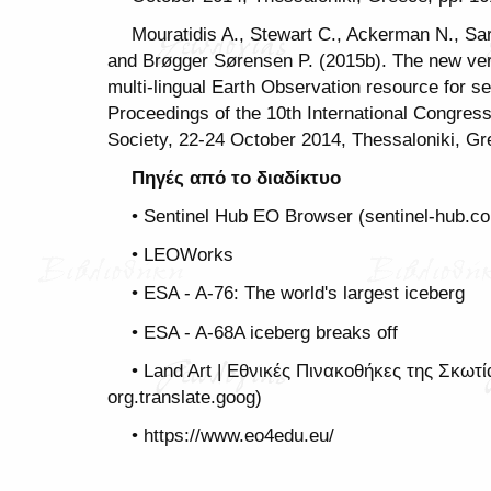
Mouratidis A., Stewart C., Ackerman N., Sart
and Brøgger Sørensen P. (2015b). The new ve
multi-lingual Earth Observation resource for s
Proceedings of the 10th International Congress
Society, 22-24 October 2014, Thessaloniki, Gr
Πηγές από το διαδίκτυο
• Sentinel Hub EO Browser (sentinel-hub.co
• LEOWorks
• ESA - A-76: The world's largest iceberg
• ESA - A-68A iceberg breaks off
• Land Art | Εθνικές Πινακοθήκες της Σκωτί
org.translate.goog)
• https://www.eo4edu.eu/