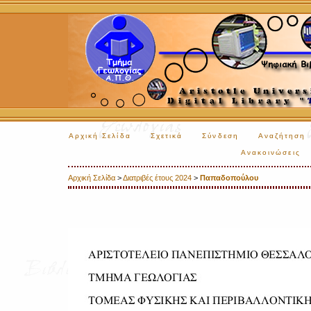
Αρχική Σελίδα
Σχετικά
Σύνδεση
Αναζήτηση
Ανακοινώσεις
Αρχική Σελίδα
>
Διατριβές έτους 2024
>
Παπαδοπούλου