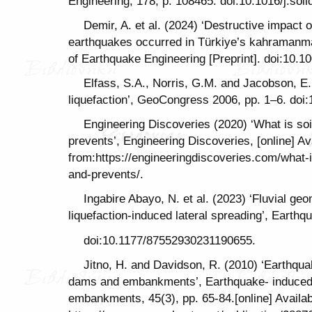
Engineering, 178, p. 108465. doi:10.1016/j.soi
Demir, A. et al. (2024) ‘Destructive impact
earthquakes occurred in Türkiye’s kahramanmar
of Earthquake Engineering [Preprint]. doi:10.
Elfass, S.A., Norris, G.M. and Jacobson, E.
liquefaction’, GeoCongress 2006, pp. 1–6. doi
Engineering Discoveries (2020) ‘What is soi
prevents’, Engineering Discoveries, [online] Av
from:https://engineeringdiscoveries.com/what-i
and-prevents/.
Ingabire Abayo, N. et al. (2023) ‘Fluvial geo
liquefaction-induced lateral spreading’, Earth
doi:10.1177/87552930231190655.
Jitno, H. and Davidson, R. (2010) ‘Earthqu
dams and embankments’, Earthquake- induced
embankments, 45(3), pp. 65-84.[online] Availab