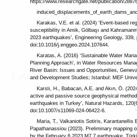
https://www.researchgate.net/publication/288
induced_displacements_of_earth_dams_a
Karakas, V.E. et al. (2024) ‘Event-based reg
susceptibility in Amik, Gölbaşı and Kahramanm
2023 earthquakes’, Engineering Geology, 339, 
doi:10.1016/j.enggeo.2024.107644.
Karatas, A. (2016) ‘Sustainable Water Man
Planning Approach’, in Water Resources Mana
River Basin: Issues and Opportunities, Geneva:
and Development Studies; Istanbul: MEF Unive
Karslı, H., Babacan, A.E. and Akın, Ö. (202
active and passive source geophysical method
earthquakes in Turkey’, Natural Hazards, 120(
doi:10.1007/s11069-024-06422-6.
Maria, T., Valkaniotis Sotiris, Karantanellis
Papathanassiou (2023). Preliminary mapping of
by the February 6 2023 M7.7 earthquake, Türki