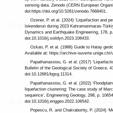
sensing data. Zenodo (CERN European Organiz
doi:https://doi.org/10.5281/zenodo.7668401.
Ozener, P. et al. (2024) ‘Liquefaction and 
Iskenderun during 2023 Kahramanmaras-Türkiy
Dynamics and Earthquake Engineering, 178, p
doi:10.1016/j.soildyn.2023.108433.
Ozkan, P. et al. (1986) Guide to Hatay geol
Available at: https://archive-ouverte.unige.ch/
Papathanassiou, G. et al. (2017) ‘Liquefacti
Bulletin of the Geological Society of Greece, 4
doi:10.12681/bgsg.11314.
Papathanassiou, G. et al. (2022) ‘Floodplain
liquefaction clustering: The case study of Ma
sequence’, Engineering Geology, 298, p. 10654
doi:10.1016/j.enggeo.2022.106542.
Popescu, R. and Chakrabortty, P. (2024) ‘Me