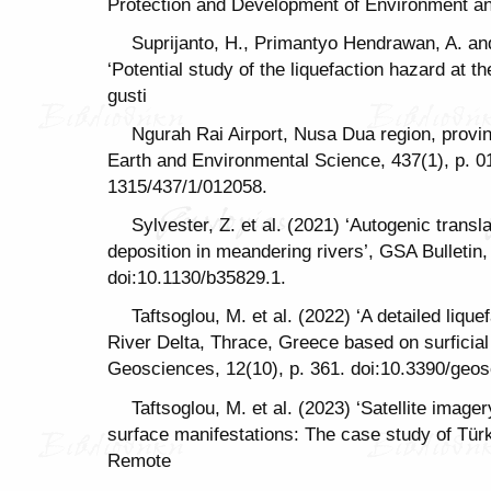
Protection and Development of Environment a
Suprijanto, H., Primantyo Hendrawan, A. a
‘Potential study of the liquefaction hazard at t
gusti
Ngurah Rai Airport, Nusa Dua region, provin
Earth and Environmental Science, 437(1), p. 0
1315/437/1/012058.
Sylvester, Z. et al. (2021) ‘Autogenic trans
deposition in meandering rivers’, GSA Bulletin
doi:10.1130/b35829.1.
Taftsoglou, M. et al. (2022) ‘A detailed liqu
River Delta, Thrace, Greece based on surficia
Geosciences, 12(10), p. 361. doi:10.3390/geo
Taftsoglou, M. et al. (2023) ‘Satellite imager
surface manifestations: The case study of Tür
Remote