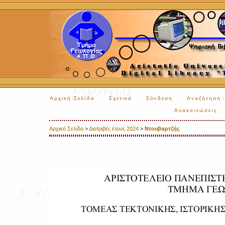
Αρχική Σελίδα
Σχετικά
Σύνδεση
Αναζήτηση
Ανακοινώσεις
Αρχική Σελίδα
>
Διατριβές έτους 2024
>
Ντουβαρτζής