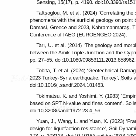
Sensing, 15(17), p. 4190. doi:10.3390/rs15
Taftsoglou, M. et al. (2024) ‘Correlating the s
phenomena with the surficial geology on point 
Damasi, Greece and 2023, Kahramanmaraş, Tür
Conference of IAEG (EUROENGEO 2024).
Tarı, U. et al. (2014) ‘The geology and mor
between the Amik Triple Junction and the Cypr
pp. 27–55. doi:10.1080/09853111.2013.858962.
Tobita, T. et al. (2024) ‘Geotechnical Dama
2023 Turkey-Syria earthquake, Turkey’, Soils 
doi:10.1016/j.sandf.2024.101463.
Tokimatsu, K. and Yoshimi, Y. (1983) ‘Empiric
based on SPT N-value and fines content’, Soil
doi:10.3208/sandf1972.23.4_56.
Yuan, J., Wang, L. and Yuan, X. (2023) ‘F
design for liquefaction resistance’, Soil Dyna
173, p. 108123. doi:10.1016/j.soildyn.2023.108