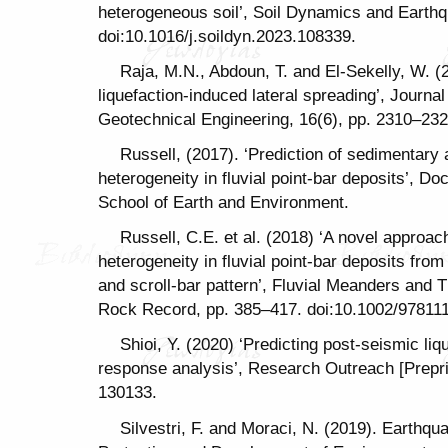
heterogeneous soil’, Soil Dynamics and Earthq
doi:10.1016/j.soildyn.2023.108339.
Raja, M.N., Abdoun, T. and El-Sekelly, W. (
liquefaction-induced lateral spreading’, Journ
Geotechnical Engineering, 16(6), pp. 2310–232
Russell, (2017). ‘Prediction of sedimentary a
heterogeneity in fluvial point-bar deposits’, Do
School of Earth and Environment.
Russell, C.E. et al. (2018) ‘A novel approach 
heterogeneity in fluvial point‐bar deposits fr
and scroll‐bar pattern’, Fluvial Meanders and 
Rock Record, pp. 385–417. doi:10.1002/97811
Shioi, Y. (2020) ‘Predicting post-seismic liq
response analysis’, Research Outreach [Preprin
130133.
Silvestri, F. and Moraci, N. (2019). Earthq