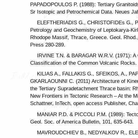
PAPADOPOULOS P. (1988): Tertiary Granitoids
Sr Isotopic and Petrochemical Data. Neues Jah
ELEFTHERIADIS G., CHRISTOFIDEs G., 
Petrology and Geochemistry of Leptokarya-Kirki
Rhodope Massif, Thrace, Greece. Geol. Rhod., 
Press 280-289.
IRVINE T.N. & BARAGAR W.R.V. (1971): A 
Classification of the Common Volcanic Rocks. 
ΚILIAS A., FALLAKIS G., SFEIKOS, A., P
GKARLAOUNNI C. (2011) Architecture of Kinem
the Tertiary Supradetachment Thrace basin: R
New Frontiers in Tectonic Research – At the M
Schattner, InTech, open access Publisher, Cha
MANIAR P.D. & PICCOLI P.M. (1989): Tecton
Geol. Soc. of America Bulletin, 101, 635-643.
MAVROUDCHIEV B., NEDYALKOV R., ELE