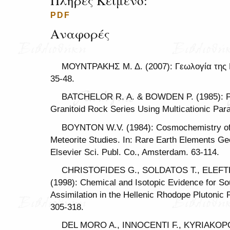
Πλήρες Κείμενο:
PDF
Αναφορές
ΜΟΥΝΤΡΑΚΗΣ Μ. Δ. (2007): Γεωλογία της Ε
35-48.
BATCHELOR R. A. & BOWDEN P. (1985): Petr
Granitoid Rock Series Using Multicationic Par
BOYNTON W.V. (1984): Cosmochemistry of 
Meteorite Studies. In: Rare Earth Elements Ge
Elsevier Sci. Publ. Co., Amsterdam. 63-114.
CHRISTOFIDES G., SOLDATOS T., ELEF
(1998): Chemical and Isotopic Evidence for S
Assimilation in the Hellenic Rhodope Plutonic 
305-318.
DEL MORO A., INNOCENTI F., KYRIAKOP