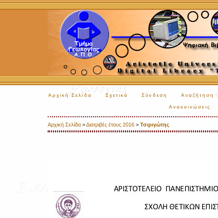
Αρχική Σελίδα
Σχετικά
Σύνδεση
Αναζήτηση
Ανακοινώσεις
Αρχική Σελίδα
>
Διατριβές έτους 2016
>
Τσιριγώτης