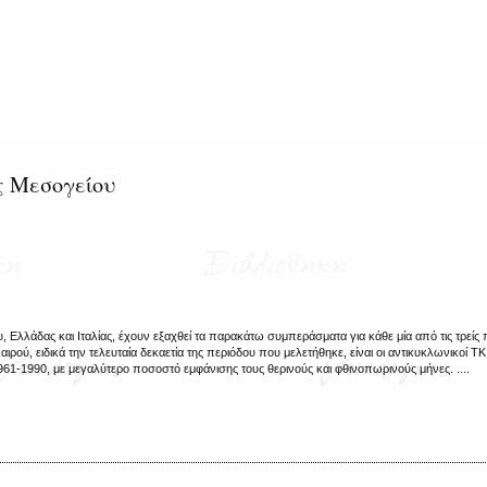
ς Μεσογείου
 Ελλάδας και Ιταλίας, έχουν εξαχθεί τα παρακάτω συμπεράσματα για κάθε μία από τις τρείς π
ρού, ειδικά την τελευταία δεκαετία της περιόδου που μελετήθηκε, είναι οι αντικυκλωνικοί ΤΚ 
961-1990, με μεγαλύτερο ποσοστό εμφάνισης τους θερινούς και φθινοπωρινούς μήνες. ....