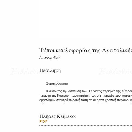
Τύποι κυκλοφορίας της Ανατολική
Αντιγόνη Αλτή
Περίληψη
Συμπεράσματα
Κλείνοντας την ανάλυση των ΤΚ για τις περιοχές της Κύπρου,
περιοχή της Κύπρου, παρατηρείται πως οι επικρατέστεροι τύποι και
εμφανίζουν σταθερά ανοδική τάση σε όλη την χρονική περίοδο 1
Πλήρες Κείμενο:
PDF