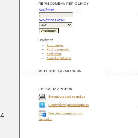
ΠΕΡΙΕΧΌΜΕΝΑ ΠΕΡΙΟΔΙΚΟΎ
Αναζήτηση
Αναζήτηση Πεδίου
Περιήγηση
Κατά τεύχος
Κατά συγγραφέα
Κατά τίτλο
Λίστα Περιοδικών
ΜΈΓΕΘΟΣ ΧΑΡΑΚΤΉΡΩΝ
ΕΡΓΑΛΕΊΑ ΆΡΘΡΩΝ
Εκτυπώστε αυτό το άρθρο
Ευρετηρίαση μεταδεδομένων
Πως γίνεται παραπομπή
τεκμηρίου