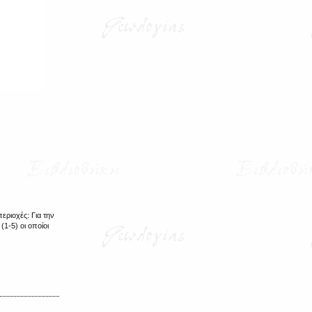
εριοχές: Για την
(1-5) οι οποίοι