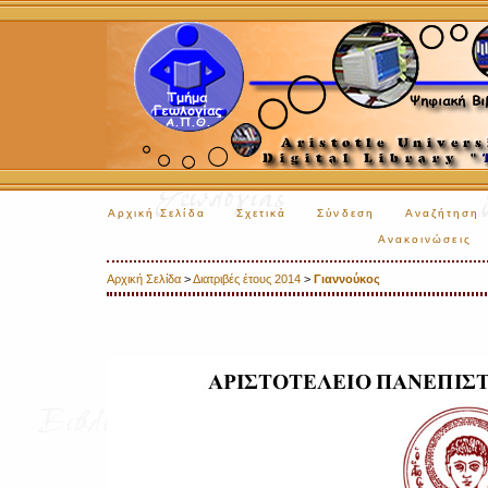
Αρχική Σελίδα
Σχετικά
Σύνδεση
Αναζήτηση
Ανακοινώσεις
Αρχική Σελίδα
>
Διατριβές έτους 2014
>
Γιαννούκος