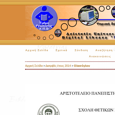
Αρχική Σελίδα
Σχετικά
Σύνδεση
Αναζήτηση
Ανακοινώσεις
Αρχική Σελίδα
>
Διατριβές έτους 2014
>
Ολασόγλου