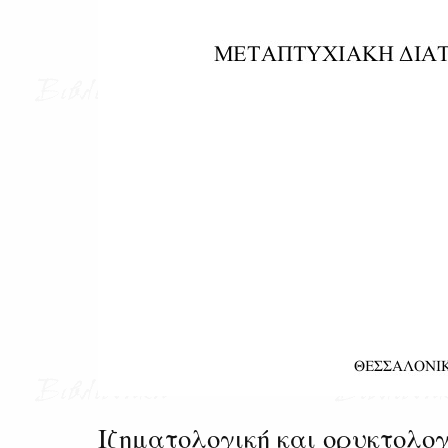
Ιζηματολογική και ορυκτολογ