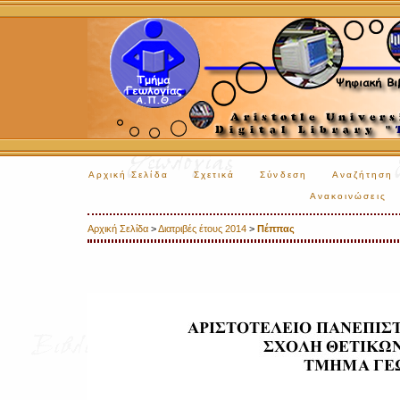
Αρχική Σελίδα
Σχετικά
Σύνδεση
Αναζήτηση
Ανακοινώσεις
Αρχική Σελίδα
>
Διατριβές έτους 2014
>
Πέππας