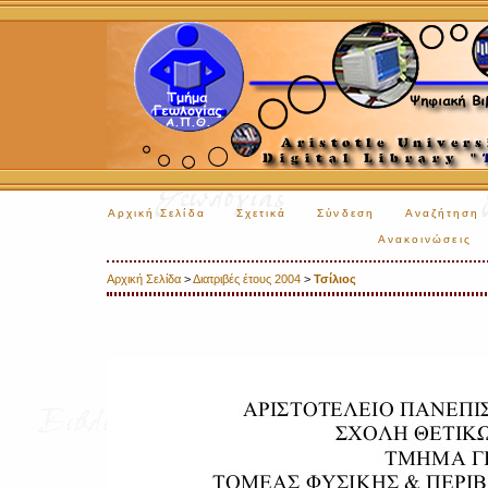
Αρχική Σελίδα
Σχετικά
Σύνδεση
Αναζήτηση
Ανακοινώσεις
Αρχική Σελίδα
>
Διατριβές έτους 2004
>
Τσίλιος