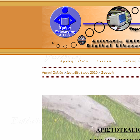
Αρχική Σελίδα
Σχετικά
Σύνδεση
Αρχική Σελίδα
>
Διατριβές έτους 2010
>
Ζγουρή