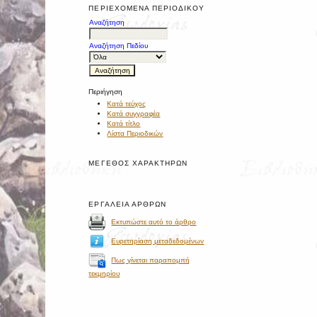
ΠΕΡΙΕΧΌΜΕΝΑ ΠΕΡΙΟΔΙΚΟΎ
Αναζήτηση
Αναζήτηση Πεδίου
Περιήγηση
Κατά τεύχος
Κατά συγγραφέα
Κατά τίτλο
Λίστα Περιοδικών
ΜΈΓΕΘΟΣ ΧΑΡΑΚΤΉΡΩΝ
ΕΡΓΑΛΕΊΑ ΆΡΘΡΩΝ
Εκτυπώστε αυτό το άρθρο
Ευρετηρίαση μεταδεδομένων
Πως γίνεται παραπομπή
τεκμηρίου