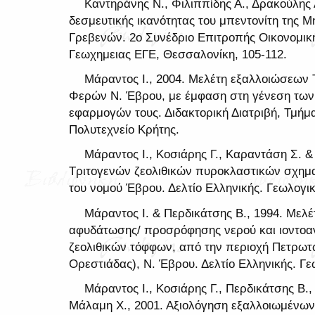
Καντηράνης Ν., Φιλιππίδης Α., Δρακούλης 
δεσμευτικής ικανότητας του μπεντονίτη της Μ
Γρεβενών. 2ο Συνέδριο Επιτροπής Οικονομικ
Γεωχημειας ΕΓΕ, Θεσσαλονίκη, 105-112.
Μάραντος Ι., 2004. Μελέτη εξαλλοιώσεων 
Φερών Ν. Έβρου, με έμφαση στη γένεση των
εφαρμογών τους. Διδακτορική Διατριβή, Τμ
Πολυτεχνείο Κρήτης.
Μάραντος Ι., Κοσιάρης Γ., Καραντάση Σ. &
Τριτογενών ζεολιθικών πυροκλαστικών σχημ
του νομού Έβρου. Δελτίο Ελληνικής. Γεωλογική
Μάραντος Ι. & Περδικάτσης Β., 1994. Μελ
αφυδάτωσης/ προσρόφησης νερού και ιοντοαν
ζεολιθικών τόφφων, από την περιοχή Πετρω
Ορεστιάδας), Ν. Έβρου. Δελτίο Ελληνικής. Γεω
Μάραντος Ι., Κοσιάρης Γ., Περδικάτσης Β.,
Μάλαμη Χ., 2001. Αξιολόγηση εξαλλοιωμένω