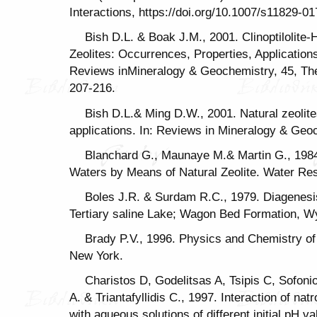
Interactions, https://doi.org/10.1007/s11829-0
Bish D.L. & Boak J.M., 2001. Clinoptilolite-
Zeolites: Occurrences, Properties, Application
Reviews inMineralogy & Geochemistry, 45, The
207-216.
Bish D.L.& Ming D.W., 2001. Natural zeolite
applications. In: Reviews in Mineralogy & Geo
Blanchard G., Maunaye M.& Martin G., 198
Waters by Means of Natural Zeolite. Water Res
Boles J.R. & Surdam R.C., 1979. Diagenesi
Tertiary saline Lake; Wagon Bed Formation, Wy
Brady Ρ.V., 1996. Physics and Chemistry o
New York.
Charistos D, Godelitsas A, Tsipis C, Sofoni
A. & Triantafyllidis C., 1997. Interaction of na
with aqueous solutions of different initial pH v