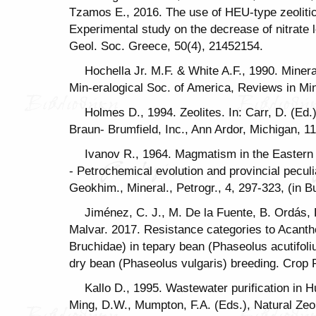
Tzamos E., 2016. The use of HEU-type zeolitic t
Experimental study on the decrease of nitrate 
Geol. Soc. Greece, 50(4), 21452154.
Hochella Jr. M.F. & White A.F., 1990. Miner
Min-eralogical Soc. οf America, Reviews in Mi
Holmes D., 1994. Zeolites. In: Carr, D. (Ed.
Braun- Brumfield, Inc., Ann Ardor, Michigan, 1
Ivanov R., 1964. Magmatism in the Eastern
- Petrochemical evolution and provincial peculi
Geokhim., Mineral., Petrogr., 4, 297-323, (in B
Jiménez, C. J., M. De la Fuente, B. Ordás,
Malvar. 2017. Resistance categories to Acanth
Bruchidae) in tepary bean (Phaseolus acutifoli
dry bean (Phaseolus vulgaris) breeding. Crop 
Kallo D., 1995. Wastewater purification in H
Ming, D.W., Mumpton, F.A. (Eds.), Natural Zeol