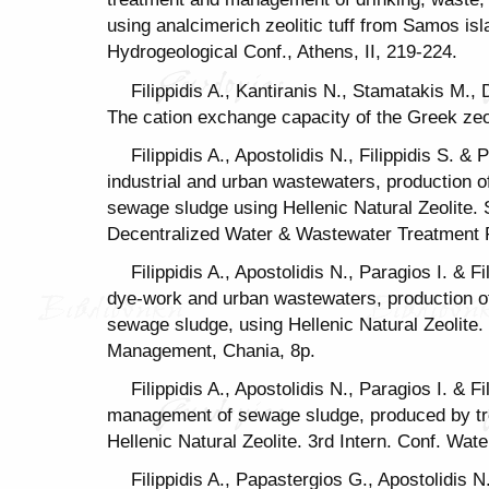
using analcimerich zeolitic tuff from Samos isl
Hydrogeological Conf., Athens, II, 219-224.
Filippidis A., Kantiranis N., Stamatakis M.,
The cation exchange capacity of the Greek zeol
Filippidis A., Apostolidis N., Filippidis S. & 
industrial and urban wastewaters, production 
sewage sludge using Hellenic Natural Zeolite. 
Decentralized Water & Wastewater Treatment P
Filippidis A., Apostolidis N., Paragios I. & Fi
dye-work and urban wastewaters, production o
sewage sludge, using Hellenic Natural Zeolite
Management, Chania, 8p.
Filippidis A., Apostolidis N., Paragios I. & F
management of sewage sludge, produced by tr
Hellenic Natural Zeolite. 3rd Intern. Conf. Wat
Filippidis A., Papastergios G., Apostolidis N.