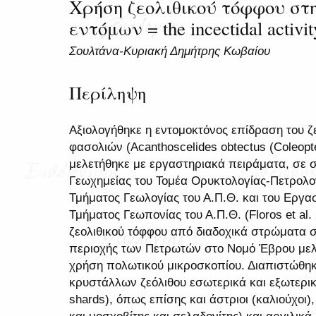
Χρήση ζεολιθικού τόφφου στ
εντόμων = the incectidal activity 
Σουλτάνα-Κυριακή Δημήτρης Κωβαίου
Περίληψη
Αξιολογήθηκε η εντομοκτόνος επίδραση του ζ
φασολιών (Acanthoscelides obtectus (Coleopte
μελετήθηκε με εργαστηριακά πειράματα, σε 
Γεωχημείας του Τομέα Ορυκτολογίας-Πετρολο
Τμήματος Γεωλογίας του Α.Π.Θ. και του Εργα
Τμήματος Γεωπονίας του Α.Π.Θ. (Floros et al
ζεολιθικού τόφφου από διαδοχικά στρώματα σ
περιοχής των Πετρωτών στο Νομό Έβρου μελ
χρήση πολωτικού μικροσκοπίου. Διαπιστώθη
κρυστάλλων ζεόλιθου εσωτερικά και εξωτερικ
shards), όπως επίσης και άστριοι (καλιούχοι),