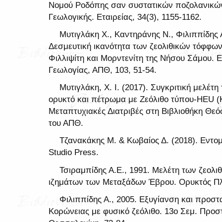
Νομού Ροδόπης σαν συστατικών ποζολανικών 
Γεωλογικής. Εταιρείας, 34(3), 1155-1162.
Μυτιγλάκη Χ., Καντηράνης Ν., Φιλιππίδης 
Δεσμευτική ικανότητα των ζεολιθικών τόφφων
Φιλλιψίτη και Μορντενίτη της Νήσου Σάμου. 
Γεωλογίας, ΑΠΘ, 103, 51-54.
Μυτιγλάκη, Χ. Ι. (2017). Συγκριτική μελέτ
ορυκτό και πέτρωμα με Ζεόλιθο τύπου-HEU (Κ
Μεταπτυχιακές Διατριβές στη Βιβλιοθήκη Θε
του ΑΠΘ.
Τζανακάκης Μ. & Κωβαίος Δ. (2018). Εντομ
Studio Press.
Τσιραμπίδης Α.Ε., 1991. Μελέτη των ζεολ
ιζημάτων των Μεταξάδων Έβρου. Ορυκτός Πλο
Φιλιππίδης Α., 2005. Εξυγίανση και προστ
Κορώνειας με φυσικό ζεόλιθο. 13ο Σεμ. Προσ