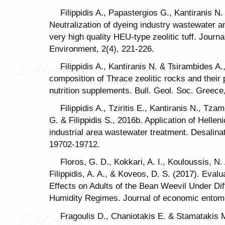
Filippidis A., Papastergios G., Kantiranis N.
Neutralization of dyeing industry wastewater an
very high quality HEU-type zeolitic tuff. Journ
Environment, 2(4), 221-226.
Filippidis A., Kantiranis N. & Tsirambides A
composition of Thrace zeolitic rocks and their 
nutrition supplements. Bull. Geol. Soc. Greece
Filippidis A., Tziritis E., Kantiranis N., T
G. & Filippidis S., 2016b. Application of Hellen
industrial area wastewater treatment. Desalina
19702-19712.
Floros, G. D., Kokkari, A. I., Kouloussis, N.
Filippidis, A. A., & Koveos, D. S. (2017). Evalu
Effects on Adults of the Bean Weevil Under Di
Humidity Regimes. Journal of economic entomo
Fragoulis D., Chaniotakis E. & Stamatakis M