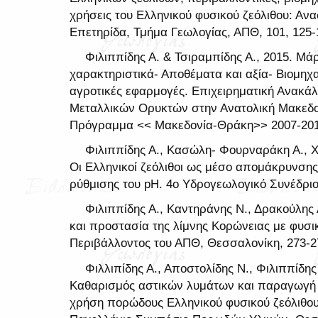
χρήσεις του Ελληνικού φυσικού ζεόλιθου: Αν
Επετηρίδα, Τμήμα Γεωλογίας, ΑΠΘ, 101, 125-
Φιλιππίδης Α. & Τσιραμπίδης Α., 2015. Μάρ
χαρακτηριστικά- Αποθέματα και αξία- Βιομηχα
αγροτικές εφαρμογές. Επιχειρηματική Ανακάλ
Μεταλλικών Ορυκτών στην Ανατολική Μακεδον
Πρόγραμμα << Μακεδονία-Θράκη>> 2007-201
Φιλιππίδης Α., Κασώλη- Φουρναράκη Α., Χα
Οι Ελληνικοί ζεόλιθοι ως μέσο απομάκρυνσης 
ρύθμισης του pH. 4ο Υδρογεωλογικό Συνέδριο
Φιλιππίδης Α., Καντηράνης Ν., Δρακούλης 
και προστασία της λίμνης Κορώνειας με φυσικ
Περιβάλλοντος του ΑΠΘ, Θεσσαλονίκη, 273-2
Φιλλιπίδης Α., Αποστολίδης Ν., Φιλιππίδης
Καθαρισμός αστικών λυμάτων και παραγωγή
χρήση πορώδους Ελληνικού φυσικού ζεόλιθο