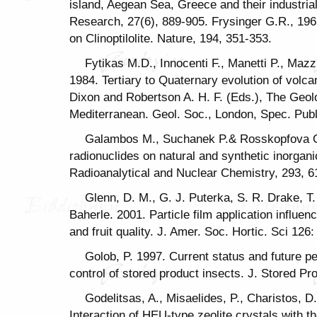
island, Aegean Sea, Greece and their industria
Research, 27(6), 889-905. Frysinger G.R., 
on Clinoptilolite. Nature, 194, 351-353.
Fytikas M.D., Innocenti F., Manetti P., Mazzuo
1984. Tertiary to Quaternary evolution of volca
Dixon and Robertson A. H. F. (Eds.), The Geolo
Mediterranean. Geol. Soc., London, Spec. Publ
Galambos M., Suchanek P.& Rosskopfova O.
radionuclides on natural and synthetic inorgani
Radioanalytical and Nuclear Chemistry, 293, 6
Glenn, D. M., G. J. Puterka, S. R. Drake, T.
Baherle. 2001. Particle film application influenc
and fruit quality. J. Amer. Soc. Hortic. Sci 126
Golob, P. 1997. Current status and future pe
control of stored product insects. J. Stored Pr
Godelitsas, A., Misaelides, P., Charistos, D.
Interaction of HEU-type zeolite crystals with 