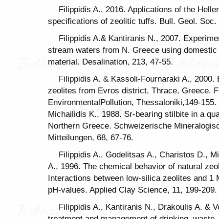
Filippidis A., 2016. Applications of the Hel
specifications of zeolitic tuffs. Bull. Geol. So
Filippidis A.& Kantiranis N., 2007. Experimen
stream waters from N. Greece using domestic H
material. Desalination, 213, 47-55.
Filippidis A. & Kassoli-Fournaraki A., 2000.
zeolites from Evros district, Thrace, Greece. Fi
EnvironmentalPollution, Thessaloniki,149-155. F
Michailidis K., 1988. Sr-bearing stilbite in a qu
Northern Greece. Schweizerische Mineralogis
Mitteilungen, 68, 67-76.
Filippidis A., Godelitsas A., Charistos D., 
A., 1996. The chemical behavior of natural zeo
Interactions between low-silica zeolites and 1 M
pH-values. Applied Clay Science, 11, 199-209.
Filippidis A., Kantiranis N., Drakoulis A. & V
treatment and management of drinking, waste,