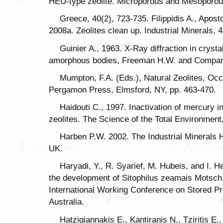
HEU-type zeolite. Microporous and Mesoporous
Greece, 40(2), 723-735. Filippidis A., Apostol
2008a. Zeolites clean up. Industrial Minerals, 
Guinier A., 1963. X-Ray diffraction in crysta
amorphous bodies, Freeman H.W. and Compan
Mumpton, F.A. (Eds.), Natural Zeolites, Oc
Pergamon Press, Elmsford, NY, pp. 463-470.
Haidouti C., 1997. Inactivation of mercury i
zeolites. The Science of the Total Environment
Harben P.W. 2002. The Industrial Minerals
UK.
Haryadi, Y., R. Syarief, M. Hubeis, and I. He
the development of Sitophilus zeamais Motsch,
International Working Conference on Stored Pro
Australia.
Hatzigiannakis E., Kantiranis N., Tziritis E.