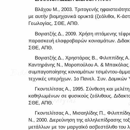
Βλάχου Μ., 2003. Τριτογενής ηφαιστειότη
με αυτήν βιομηχανικά ορυκτά (ζεόλιθοι, Κ-άστ
Γεωλογίας, ΣΘΕ, ΑΠΘ.
Βογιατζής Δ., 2009. Χρήση ιπτάμενης τέφρ
παρασκευή ελαφροβαρών κονιαμάτων. Διδακτο
ΣΘΕ, ΑΠΘ.
Βογιατζής Δ., Χρηστάρας Β., Φιλιππίδης 
Καντηράνης Ν., Μοροπούλου Α. & Μπακόλας Α
συμπαγοποίησης κονιαμάτων τσιμέντου-άμμου
τεχνικές υπερήχων. 1ο Πανελ. Συν. Δομικών Υ
Γκοντελίτσας Α., 1995. Σύνθεση και μελ
καθηλωμένων σε φυσικούς ζεόλιθους. Διδακτο
ΣΘΕ, ΑΠΘ.
Γκοντελίτσας Α., Μισαηλίδης Π., Φιλιππίδ
Ν., 2000. Διερεύνηση της αλληλεπίδρασης 
μετάλλων με τον μαργαϊκό ασβεστόλιθο του λ