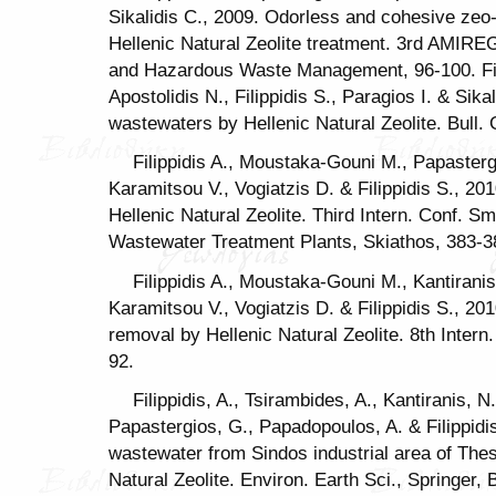
Sikalidis C., 2009. Odorless and cohesive ze
Hellenic Natural Zeolite treatment. 3rd AMIREG
and Hazardous Waste Management, 96-100. Fili
Apostolidis N., Filippidis S., Paragios I. & Sika
wastewaters by Hellenic Natural Zeolite. Bull.
Filippidis A., Moustaka-Gouni M., Papastergi
Karamitsou V., Vogiatzis D. & Filippidis S., 2
Hellenic Natural Zeolite. Third Intern. Conf. S
Wastewater Treatment Plants, Skiathos, 383-3
Filippidis A., Moustaka-Gouni M., Kantiranis
Karamitsou V., Vogiatzis D. & Filippidis S., 2
removal by Hellenic Natural Zeolite. 8th Intern.
92.
Filippidis, A., Tsirambides, A., Kantiranis, N
Papastergios, G., Papadopoulos, A. & Filippidis,
wastewater from Sindos industrial area of Thes
Natural Zeolite. Environ. Earth Sci., Springer,