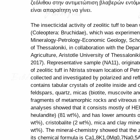
ζεόλιθου στην αντιμετώπιση βλαβερών εντό
είναι απαραίτητη να γίνει.
The insecticidal activity of zeolitic tuff to be
(Coleoptera: Bruchidae), which was experiment
Mineralogy-Petrology-Economic Geology, School
of Thessaloniki, in collaboration with the Dep
Agriculture, Aristotle University of Thessalonik
2017). Representative sample (NA11), originat
of zeolitic tuff in Ntrista stream location of Pe
collected and investigated by polarized and ref
contains tabular crystals of zeolite inside and
feldspars, quartz, micas (biotite, muscovite an
fragments of metamorphic rocks and vitreous 
analyses showed that it consists mostly of HEU-
heulandite) (81 wt%), and has lower amounts of
wt%), cristobalite (2 wt%), mica and clay min
wt%). The mineral-chemistry showed that the zeo
its chemical formula is Ca1,8K1,0Mg0,7Na0,