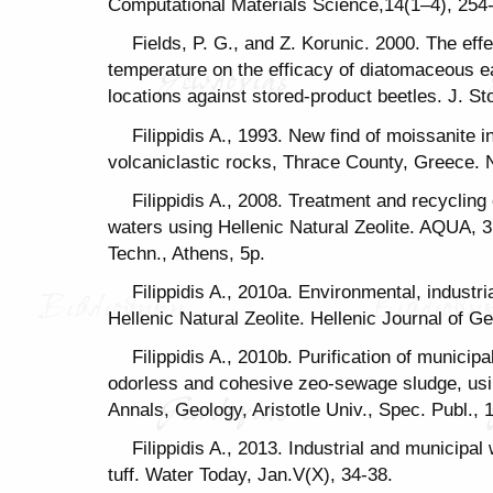
Computational Materials Science,14(1–4), 254
Fields, P. G., and Z. Korunic. 2000. The eff
temperature on the efficacy of diatomaceous ea
locations against stored-product beetles. J. S
Filippidis A., 1993. New find of moissanite 
volcaniclastic rocks, Thrace County, Greece. N
Filippidis A., 2008. Treatment and recycling
waters using Hellenic Natural Zeolite. AQUA, 3
Techn., Athens, 5p.
Filippidis A., 2010a. Environmental, industria
Hellenic Natural Zeolite. Hellenic Journal of G
Filippidis A., 2010b. Purification of munici
odorless and cohesive zeo-sewage sludge, using
Annals, Geology, Aristotle Univ., Spec. Publ., 
Filippidis A., 2013. Industrial and municipal
tuff. Water Today, Jan.V(X), 34-38.