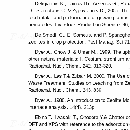
Deligiannis K., Lainas Th., Arsenos G., Pap
D., Stamataris C. & Zygoyiannis D., 2005. The ef
food intake and performance of growing lambs i
nematodes. Livestock Production Science, 96,
De Smedt, C., E. Someus, and P. Spanoghe. 
zeolites in crop protection. Pest Manag. Sci 7
Dyer A., Chow J. & Umar M., 1999. The upta
other natural materials: I. Cesium, strontium a
Radioanal. Nucl. Chem., 242, 313-320.
Dyer A., Las T.& Zubair M, 2000. The Use of
Waste Treatment: Studies on Leaching from Ze
Radioanal. Nucl. Chem., 243, 839.
Dyer A., 1988. An Introduction to Zeolite M
interface analysis, 14(4), 213p.
Ebina T., Iwasaki T., Onodera Y.& Chatterje
DFT and XPS with reference to the adsorption 