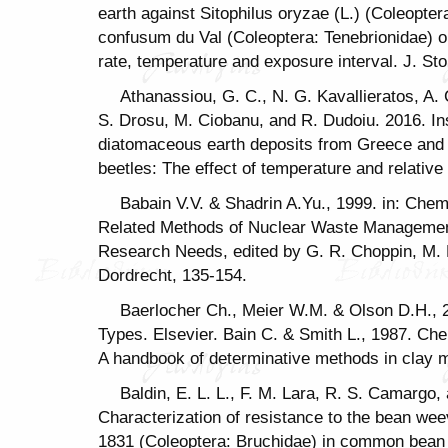
earth against Sitophilus oryzae (L.) (Coleopter
confusum du Val (Coleoptera: Tenebrionidae) o
rate, temperature and exposure interval. J. St
Athanassiou, G. C., N. G. Kavallieratos, A. C
S. Drosu, M. Ciobanu, and R. Dudoiu. 2016. Inse
diatomaceous earth deposits from Greece and 
beetles: The effect of temperature and relative 
Babain V.V. & Shadrin A.Yu., 1999. in: Che
Related Methods of Nuclear Waste Management
Research Needs, edited by G. R. Choppin, M.
Dordrecht, 135-154.
Baerlocher Ch., Meier W.M. & Olson D.H., 2
Types. Elsevier. Bain C. & Smith L., 1987. Chem
A handbook of determinative methods in clay m
Baldin, E. L. L., F. M. Lara, R. S. Camargo,
Characterization of resistance to the bean wee
1831 (Coleoptera: Bruchidae) in common bean 