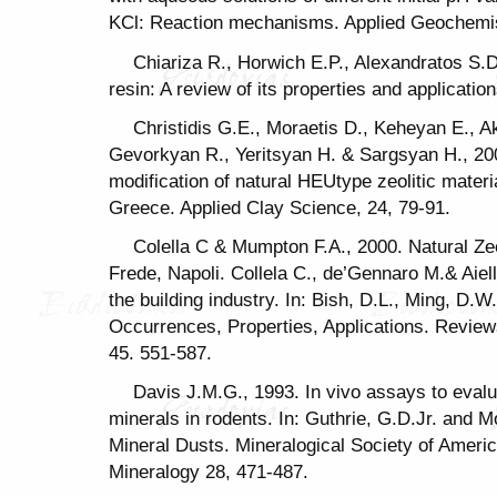
KCl: Reaction mechanisms. Applied Geochemis
Chiariza R., Horwich E.P., Alexandratos S.
resin: A review of its properties and applicatio
Christidis G.E., Moraetis D., Keheyan E., Ak
Gevorkyan R., Yeritsyan H. & Sargsyan H., 20
modification of natural HEUtype zeolitic mater
Greece. Applied Clay Science, 24, 79-91.
Colella C & Mumpton F.A., 2000. Natural Zeo
Frede, Napoli. Collela C., de’Gennaro M.& Aiello
the building industry. In: Bish, D.L., Ming, D.W.
Occurrences, Properties, Applications. Revie
45. 551-587.
Davis J.M.G., 1993. In vivo assays to evalu
minerals in rodents. In: Guthrie, G.D.Jr. and M
Mineral Dusts. Mineralogical Society of Amer
Mineralogy 28, 471-487.