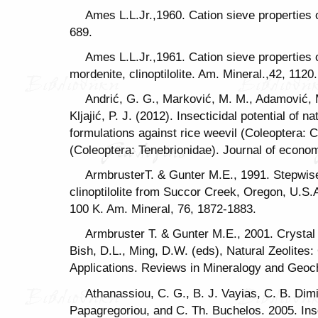
Ames L.L.Jr.,1960. Cation sieve properties of
689.
Ames L.L.Jr.,1961. Cation sieve properties o
mordenite, clinoptilolite. Am. Mineral.,42, 1120.
Andrić, G. G., Marković, M. M., Adamović, M
Kljajić, P. J. (2012). Insecticidal potential of 
formulations against rice weevil (Coleoptera: C
(Coleoptera: Tenebrionidae). Journal of econo
ArmbrusterT. & Gunter M.E., 1991. Stepwise
clinoptilolite from Succor Creek, Oregon, U.S.A
100 K. Am. Mineral, 76, 1872-1883.
Armbruster T. & Gunter M.E., 2001. Crystal s
Bish, D.L., Ming, D.W. (eds), Natural Zeolites
Applications. Reviews in Mineralogy and Geoch
Athanassiou, C. G., B. J. Vayias, C. B. Dimi
Papagregoriou, and C. Th. Buchelos. 2005. Ins