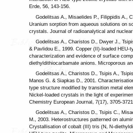
Erde, 56, 143-156.
Godelitsas A., Misaelides P., Filippidis A., 
Uranium sorption from aqueous solutions on s
crystals. Journal of radioanalytical and nuclea
Godelitsas A., Charistos D., Dwyer J., Tsipis
& Pavlidou E., 1999. Copper (II)-loaded HEU-ty
characterization and evidence of surface comp
diethyldithiocarbamate anions. Microporous an
Godelitsas A., Charistos D., Tsipis A., Tsipis 
Manos G. & Siapkas D., 2001. Characterisation 
type structure modified by transition metal elem
Nickel-loaded crystals in the light of experim
Chemistry European Journal, 7(17), 3705-3721
Godelitsas A., Charistos D., Tsipis C., Misae
M., 2003. Heterostructures patterned on alumi
Crystallisation of cobalt (III) tris (N, N-diethy