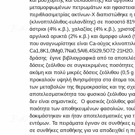
και μοσχοβίτης και σελαδονίτης) και αργιλικ
μεταμορφωμένων πετρωμάτων και ηφαιστειακ
περιθλασιμετρίας ακτίνων-Χ διαπιστώθηκε η
(κλινοπτιλόλιθος-ευλανδίτης) σε ποσοστό 81%
άστριοι (4% κ.β.), χαλαζίας (4% κ.β.), χριστο
αργιλικά ορυκτά (2% κ.β.) και άμορφο υλικό 
που αναγνωρίστηκε είναι Ca-ούχος κλινοπτιλ
Ca1,8K1,0Mg0,7Na0,5Al6,4Si29,5O72·21H2O. 
δράσης έγινε βιβλιογραφικά από τα αποτελέ
δόσεις ζεόλιθου σε συγκεκριμένες ποσότητε
ακόμη και πολύ μικρές δόσεις ζεόλιθου (0,5 
προκαλούν υψηλή θνησιμότητα στα άτομα του 
των μεταβολών της θερμοκρασίας και της σχε
αποτελεσματικότητα του φυσικού ζεόλιθου γι
δεν είναι σημαντικές. Ο φυσικός ζεόλιθος φα
ποιότητα των αποθηκευμένων φασολιών, τουλ
δοκιμάστηκαν και ήταν αποτελεσματικές για
εντόμων. Τα πειράματα έγιναν σε συνθήκες 
σε συνθήκες αποθήκης για να αποδειχθεί η π