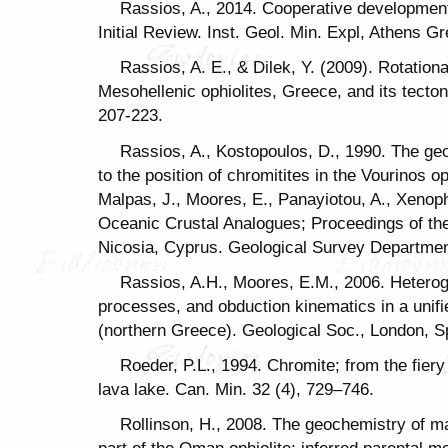
Rassios, A., 2014. Cooperative developmen
Initial Review. Inst. Geol. Min. Expl, Athens Gr
Rassios, A. E., & Dilek, Y. (2009). Rotation
Mesohellenic ophiolites, Greece, and its tectoni
207-223.
Rassios, A., Kostopoulos, D., 1990. The geo
to the position of chromitites in the Vourinos o
Malpas, J., Moores, E., Panayiotou, A., Xenoph
Oceanic Crustal Analogues; Proceedings of th
Nicosia, Cyprus. Geological Survey Departmen
Rassios, A.H., Moores, E.M., 2006. Hetero
processes, and obduction kinematics in a unifi
(northern Greece). Geological Soc., London, S
Roeder, P.L., 1994. Chromite; from the fiery 
lava lake. Can. Min. 32 (4), 729–746.
Rollinson, H., 2008. The geochemistry of ma