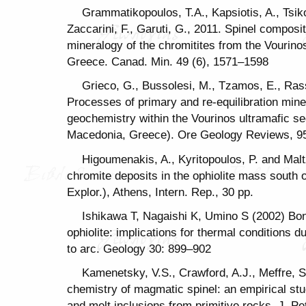
Grammatikopoulos, T.A., Kapsiotis, A., Tsik
Zaccarini, F., Garuti, G., 2011. Spinel compos
mineralogy of the chromitites from the Vourino
Greece. Canad. Min. 49 (6), 1571–1598
Grieco, G., Bussolesi, M., Tzamos, E., Rass
Processes of primary and re-equilibration miner
geochemistry within the Vourinos ultramafic s
Macedonia, Greece). Ore Geology Reviews, 95
Higoumenakis, A., Kyritopoulos, P. and Maltz
chromite deposits in the ophiolite mass south o
Explor.), Athens, Intern. Rep., 30 pp.
Ishikawa T, Nagaishi K, Umino S (2002) Bon
ophiolite: implications for thermal conditions d
to arc. Geology 30: 899–902
Kamenetsky, V.S., Crawford, A.J., Meffre, S.
chemistry of magmatic spinel: an empirical stud
and melt inclusions from primitive rocks. J. Pe