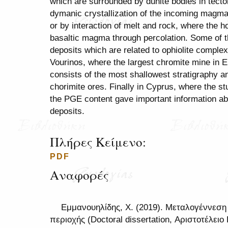
which are surrounded by dunite bodies in tect
dymanic crystallization of the incoming magma,
or by interaction of melt and rock, where the h
basaltic magma through percolation. Some of 
deposits which are related to ophiolite complex
Vourinos, where the largest chromite mine in 
consists of the most shallowest stratigraphy an
chorimite ores. Finally in Cyprus, where the s
the PGE content gave important information ab
deposits.
Πλήρες Κείμενο:
PDF
Αναφορές
Εμμανουηλίδης, Χ. (2019). Μεταλογέννεση
περιοχής (Doctoral dissertation, Αριστοτέλε