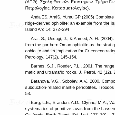
(ΑΠΘ). Σχολή Θετικών Επιστημών. Τμήμα Γεω
Πετρολογίας, Κοιτασματολογίας).
AndalES, AraiS, YumulGP (2005) Complete m
ridge-derived ophiolite: an example from the Isa
Island Arc 14: 272–294
Arai, S., Uesugi, J., & Ahmed, A. H. (2004).
from the northern Oman ophiolite as the stratig
ophiolite and its implication for Cr concentrati
Petrology, 147(2), 145-154.
Barnes, S.J., Roeder, P.L., 2001. The range 
mafic and ultramafic rocks. J. Petrol. 42 (12),
Batanova, V.G., Sobolev, A.V., 2000. Compos
subduction-related mantle peridotites, Troodo
58.
Borg, L.E., Brandon, A.D., Clynne, M.A., Wa
systematics of primitive lavas from the Lassen
California. Earth Planet. Sci. Lett. 177, 301 – 3