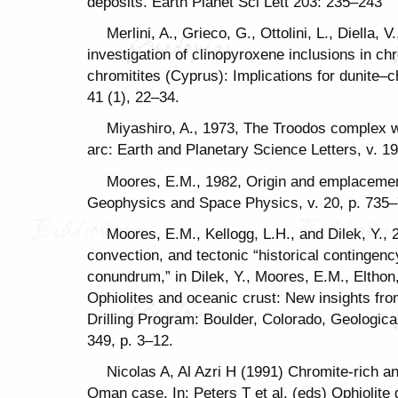
deposits. Earth Planet Sci Lett 203: 235–243
Merlini, A., Grieco, G., Ottolini, L., Diella,
investigation of clinopyroxene inclusions in c
chromitites (Cyprus): Implications for dunite–c
41 (1), 22–34.
Miyashiro, A., 1973, The Troodos complex w
arc: Earth and Planetary Science Letters, v. 1
Moores, E.M., 1982, Origin and emplacement
Geophysics and Space Physics, v. 20, p. 735–
Moores, E.M., Kellogg, L.H., and Dilek, Y., 
convection, and tectonic “historical contingency
conundrum,” in Dilek, Y., Moores, E.M., Elthon,
Ophiolites and oceanic crust: New insights fr
Drilling Program: Boulder, Colorado, Geologica
349, p. 3–12.
Nicolas A, Al Azri H (1991) Chromite-rich an
Oman case. In: Peters T et al. (eds) Ophiolite 