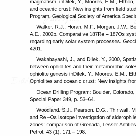
magmatism, inDilek, Y., Moores, E.M., Elthon, D
and oceanic crust: New insights from ﬁeld stud
Program, Geological Society of America Speci
Walker, R.J., Horan, M.F., Morgan, J.W., B
A.E., 2002b. Comparative 187Re – 187Os syste
regarding early solar system processes. Geo
4201.
Wakabayashi, J., and Dilek, Y., 2000, Spati
between ophiolites and their metamorphic soles
ophiolite genesis inDilek, Y., Moores, E.M., Elt
Ophiolites and oceanic crust: New insights fro
Ocean Drilling Program: Boulder, Colorado,
Special Paper 349, p. 53–64.
Woodland, S.J., Pearson, D.G., Thirlwall, M
and Re –Os isotope investigation of siderophil
zones: comparison of Grenada, Lesser Antilles 
Petrol. 43 (1), 171 – 198.