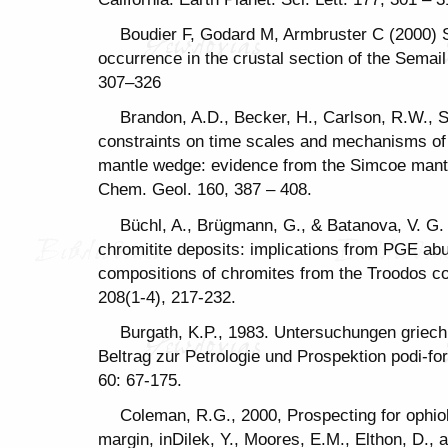
Boudier F, Godard M, Armbruster C (2000) S
occurrence in the crustal section of the Semai
307–326
Brandon, A.D., Becker, H., Carlson, R.W., S
constraints on time scales and mechanisms of s
mantle wedge: evidence from the Simcoe mant
Chem. Geol. 160, 387 – 408.
Büchl, A., Brügmann, G., & Batanova, V. G.
chromitite deposits: implications from PGE a
compositions of chromites from the Troodos c
208(1-4), 217-232.
Burgath, K.P., 1983. Untersuchungen grie
Beltrag zur Petrologie und Prospektion podi-f
60: 67-175.
Coleman, R.G., 2000, Prospecting for ophioli
margin, inDilek, Y., Moores, E.M., Elthon, D., 