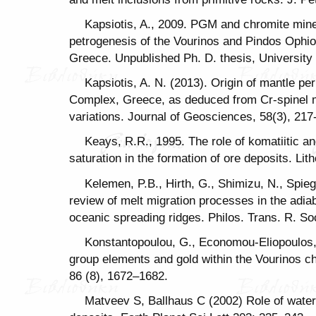
Kapsiotis, A., 2009. PGM and chromite miner
petrogenesis of the Vourinos and Pindos Ophi
Greece. Unpublished Ph. D. thesis, University 
Kapsiotis, A. N. (2013). Origin of mantle per
Complex, Greece, as deduced from Cr-spinel 
variations. Journal of Geosciences, 58(3), 217
Keays, R.R., 1995. The role of komatiitic a
saturation in the formation of ore deposits. Lith
Kelemen, P.B., Hirth, G., Shimizu, N., Spie
review of melt migration processes in the adia
oceanic spreading ridges. Philos. Trans. R. So
Konstantopoulou, G., Economou-Eliopoulos, 
group elements and gold within the Vourinos c
86 (8), 1672–1682.
Matveev S, Ballhaus C (2002) Role of water i