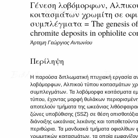
Γένεση λοβόμορφων, Αλπικο
κοιτασμάτων χρωμίτη σε οφι
συμπλέγματα = The genesis of 
chromite deposits in ophiolite c
Άρτεμη Γεώργιος Αντωνίου
Περίληψη
Η παρούσα διπλωματική πτυχιακή εργασία α
λοβόμορφων, Αλπικού τύπου κοιτασμάτων χρ
συμπλεγμάτων. Τα λοβόμορφα κοιτάσματα εμφ
τύπου, έχοντας μορφή θυλάκων περιορισμένης
αποτελούν τμήματα της ωκεάνιας λιθόσφαιρα
ζώνες υποβύθισης (SSZ) σε θέση οπισθοτόξι
διάνοιξης ωκεάνιας λεκάνης και τοποθετούντ
περιθώρια. Τα μανδυακά τμήματα οφιολίθων 
χρωμιτικών κοιτασμάτων, τα οποία εμφανίζον