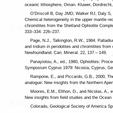
oceanic lithosphere, Oman. Kluwer, Dordrecht
O’Driscoll B, Day JMD, Walker RJ, Daly S
Chemical heterogeneity in the upper mantle re
chromitites from the Shetland Ophiolite Comple
333–334: 226–237.
Page, N.J., Talkington, R.W., 1984. Palladi
and iridium in peridotites and chromitites from
Newfoundland. Can. Mineral. 22, 137 – 149.
Panayiotou, A., ed., 1980, Ophiolites: Proce
Symposium Cyprus 1979: Nicosia, Cyprus, Geo
Rampone, E., and Piccardo, G.B., 2000, The
analogue: New insights from the Northern Apenni
Moores, E.M., Elthon, D., and Nicolas, A., e
New insights from ﬁeld studies and the Ocean 
Colorado, Geological Society of America Sp