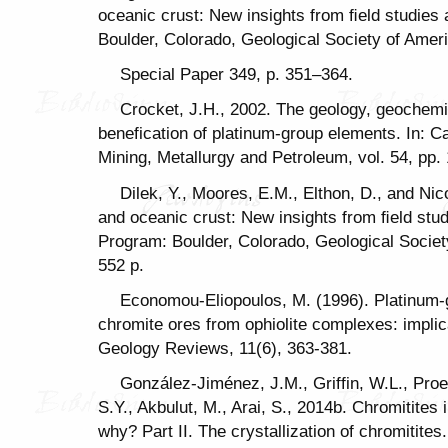
oceanic crust: New insights from ﬁeld studies
Boulder, Colorado, Geological Society of Amer
Special Paper 349, p. 351–364.
Crocket, J.H., 2002. The geology, geochemi
benefication of platinum-group elements. In: Cab
Mining, Metallurgy and Petroleum, vol. 54, pp.
Dilek, Y., Moores, E.M., Elthon, D., and Nico
and oceanic crust: New insights from ﬁeld stud
Program: Boulder, Colorado, Geological Societ
552 p.
Economou-Eliopoulos, M. (1996). Platinum-g
chromite ores from ophiolite complexes: implica
Geology Reviews, 11(6), 363-381.
González-Jiménez, J.M., Griffin, W.L., Proenz
S.Y., Akbulut, M., Arai, S., 2014b. Chromitites 
why? Part II. The crystallization of chromitites