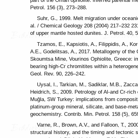
part of the Oman ophiolite: inferred parental m
Petrol. 156 (3), 273–288.
Suhr, G., 1999. Melt migration under oceanic
al. / Chemical Geology 208 (2004) 217–232 231
of upper mantle hosted dunites. J. Petrol. 40, 
Tzamos, E., Kapsiotis, A., Filippidis, A., K
A.E., Godelitsas, A., 2017. Metallogeny of the
Skoumtsa Mine, Vourinos Ophiolite, Greece: im
bearing high-Cr chromitites within a heterogen
Geol. Rev. 90, 226–242.
Uysal, I., Tarkian, M., Sadiklar, M.B., Zaccar
Heidrich, S., 2009. Petrology of Al-and Cr-rich 
Muğla, SW Turkey: implications from compositio
platinum-group mineral, silicate, and base-met
geochemistry. Contrib. Min. Petrol. 158 (5), 6
Varne, R., Brown, A.V., and Falloon, T., 200
structural history, and the timing and tectoni