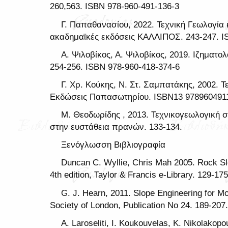
260,563. ISBN 978-960-491-136-3
Γ. Παπαθανασίου, 2022. Τεχνική Γεωλογία κ
ακαδημαϊκές εκδόσεις ΚΑΛΛΙΠΟΣ. 243-247. I
Α. Ψιλοβίκος, Α. Ψιλοβίκος, 2019. Ιζηματολ
254-256. ISBN 978-960-418-374-6
Γ. Χρ. Κούκης, Ν. Στ. Σαμπατάκης, 2002. 
Εκδώσεις Παπασωτηρίου. ISBN13 978960491
Μ. Θεοδωρίδης , 2013. Τεχνικογεωλογική
στην ευστάθεια πρανών. 133-134.
Ξενόγλωσση Βιβλιογραφία
Duncan C. Wyllie, Chris Mah 2005. Rock Slo
4th edition, Taylor & Francis e-Library. 129-
G. J. Hearn, 2011. Slope Engineering for M
Society of London, Publication No 24. 189-20
A. Laroseliti, I. Koukouvelas, K. Nikolakop