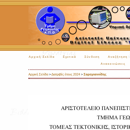
Αρχική Σελίδα
Σχετικά
Σύνδεση
Αναζήτηση
Ανακοινώσεις
Αρχική Σελίδα
>
Διατριβές έτους 2024
>
Σαρηγιαννίδης