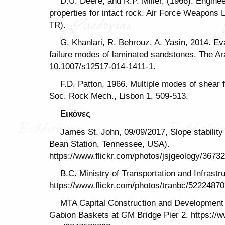
D.U. Deere, and R.P. Miller, (1966). Enginee
properties for intact rock. Air Force Weapons
TR).
G. Khanlari, R. Behrouz, A. Yasin, 2014. Ev
failure modes of laminated sandstones‎. The Ar
10.1007/s12517-014-1411-1.
F.D. Patton, 1966. Multiple modes of shear fa
Soc. Rock Mech., Lisbon 1, 509-513.
Εικόνες
James St. John, 09/09/2017, Slope stabilit
Bean Station, Tennessee, USA).
https://www.flickr.com/photos/jsjgeology/3673
B.C. Ministry of Transportation and Infrastr
https://www.flickr.com/photos/tranbc/5222487
MTA Capital Construction and Development
Gabion Baskets at GM Bridge Pier 2. https://w