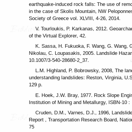
earthquake-induced rock falls: The use of rem
in the case of Skolis Mountain, NW Peloponnese
Society of Greece vol. XLVIII, 4-26, 2014.
V. Tourloukis, P. Karkanas, 2012. Geoarcha
of the Virtual Explorer, 42.
K. Sassa, H. Fukuoka, F. Wang, G. Wang, G
Nikolau, C. Loupasakis, 2005. Landslide Hazar
10.1007/3-540-28680-2_37.
L.M. Highland, P. Bobrowsky, 2008, The la
understanding landslides: Reston, Virginia, U.
129 p.
E. Hoek, J.W. Bray, 1977. Rock Slope Engin
Instit
Cruden, D.M., Varnes, D.J., 1996, Landsli
Report , Transportation Research Board, Nati
75