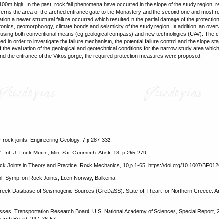
100m high. In the past, rock fall phenomena have occurred in the slope of the study region, re
concerns the area of the arched entrance gate to the Monastery and the second one and most re
tion a newer structural failure occurred which resulted in the partial damage of the protecti
ctonics, geomorphology, climate bonds and seismicity of the study region. In addition, an over
ut using both conventional means (eg geological compass) and new technologies (UAV). The c
d in order to investigate the failure mechanism, the potential failure control and the slope stab
s of the evaluation of the geological and geotechnical conditions for the narrow study area whi
nd the entrance of the Vikos gorge, the required protection measures were proposed.
r rock joints, Engineering Geology, 7,p 287-332.
”, Int. J. Rock Mech., Min. Sci. Geomech. Abstr. 13, p 255-279.
ck Joints in Theory and Practice. Rock Mechanics, 10,p 1-65. https://doi.org/10.1007/BF01
rnl. Symp. on Rock Joints, Loen Norway, Balkema.
he Greek Database of Seismogenic Sources (GreDaSS): State-of-Theart for Northern Greece. A
ses, Transportation Research Board, U.S. National Academy of Sciences, Special Report, 2
earch Board. 247. 36-57.