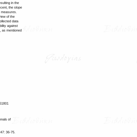
sulting in the
cent, the slope
on measures.
view of the
ollected data
ility against
ch, as mentioned
261801
nnals of
47: 36-75.