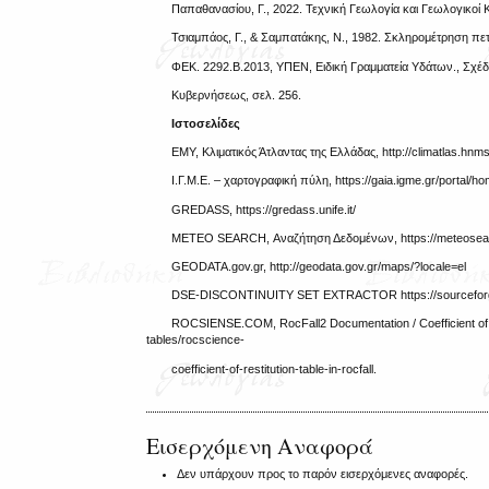
Παπαθανασίου, Γ., 2022. Τεχνική Γεωλογία και Γεωλογικοί Κ
Τσιαμπάος, Γ., & Σαμπατάκης, Ν., 1982. Σκληρομέτρηση πετ
ΦΕΚ. 2292.Β.2013, ΥΠΕΝ, Ειδική Γραμματεία Υδάτων., Σχέδ
Κυβερνήσεως, σελ. 256.
Ιστοσελίδες
ΕΜΥ, Κλιματικός Άτλαντας της Ελλάδας, http://climatlas.hnms.
Ι.Γ.Μ.Ε. – χαρτογραφική πύλη, https://gaia.igme.gr/portal/ho
GREDASS, https://gredass.unife.it/
METEO SEARCH, Αναζήτηση Δεδομένων, https://meteosear
GEODATA.gov.gr, http://geodata.gov.gr/maps/?locale=el
DSE-DISCONTINUITY SET EXTRACTOR https://sourceforge.ne
ROCSIENSE.COM, RocFall2 Documentation / Coefficient of Re
tables/rocscience-
coefficient-of-restitution-table-in-rocfall.
Εισερχόμενη Αναφορά
Δεν υπάρχουν προς το παρόν εισερχόμενες αναφορές.