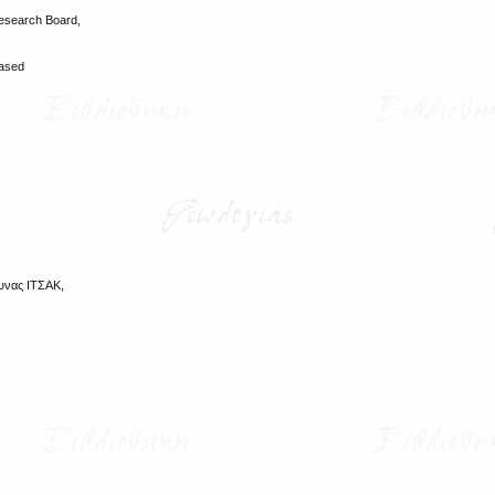
Research Board,
based
υνας ΙΤΣΑΚ,