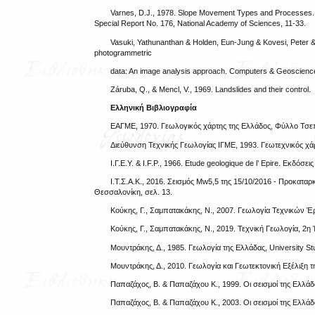
Varnes, D.J., 1978. Slope Movement Types and Processes. In
Special Report No. 176, National Academy of Sciences, 11-33.
Vasuki, Yathunanthan & Holden, Eun-Jung & Kovesi, Peter &
photogrammetric
data: An image analysis approach. Computers & Geoscience
Záruba, Q., & Mencl, V., 1969. Landslides and their control.
Ελληνική Βιβλιογραφία
ΕΑΓΜΕ, 1970. Γεωλογικός χάρτης της Ελλάδος, Φύλλο Τσεπέλ
Διεύθυνση Τεχνικής Γεωλογίας ΙΓΜΕ, 1993. Γεωτεχνικός χά
Ι.Γ.Ε.Υ. & I.F.P., 1966. Etude geologique de l’ Epire. Εκδόσε
Ι.Τ.Σ.Α.Κ., 2016. Σεισμός Mw5,5 της 15/10/2016 - Προκα
Θεσσαλονίκη, σελ. 13.
Κούκης, Γ., Σαμπατακάκης, Ν., 2007. Γεωλογία Τεχνικών 
Κούκης, Γ., Σαμπατακάκης, Ν., 2019. Τεχνική Γεωλογία, 2
Μουντράκης, Δ., 1985. Γεωλογία της Ελλάδας, University St
Μουντράκης, Δ., 2010. Γεωλογία και Γεωτεκτονική Εξέλιξη τ
Παπαζάχος, Β. & Παπαζάχου Κ., 1999. Οι σεισμοί της Ελλάδα
Παπαζάχος, Β. & Παπαζάχου Κ., 2003. Οι σεισμοί της Ελλάδα