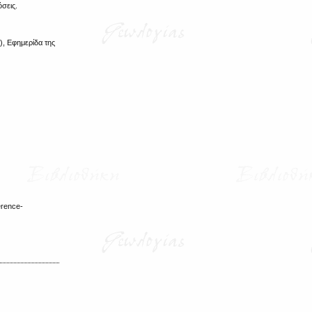
σεις.
, Εφημερίδα της
erence-