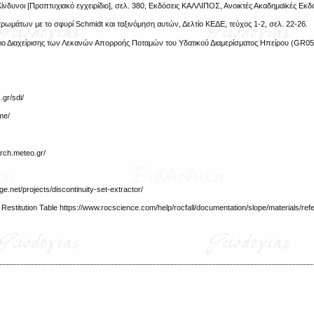
ίνδυνοι [Προπτυχιακό εγχειρίδιο], σελ. 380, Εκδόσεις ΚΑΛΛΙΠΟΣ, Ανοικτές Ακαδημαϊκές Εκδό
ρωμάτων με το σφυρί Schmidt και ταξινόμηση αυτών, Δελτίο ΚΕΔΕ, τεύχος 1-2, σελ. 22-26.
ιο Διαχείρισης των Λεκανών Απορροής Ποταμών του Υδατικού Διαμερίσματος Ηπείρου (GR05)
gr/sdi/
me/
ch.meteo.gr/
t/projects/discontinuity-set-extractor/
stitution Table https://www.rocscience.com/help/rocfall/documentation/slope/materials/ref