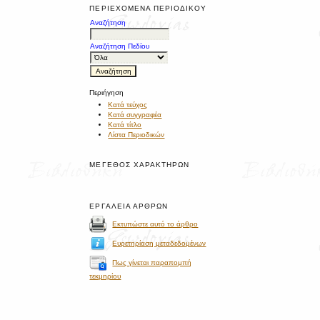
ΠΕΡΙΕΧΌΜΕΝΑ ΠΕΡΙΟΔΙΚΟΎ
Αναζήτηση
Αναζήτηση Πεδίου
Περιήγηση
Κατά τεύχος
Κατά συγγραφέα
Κατά τίτλο
Λίστα Περιοδικών
ΜΈΓΕΘΟΣ ΧΑΡΑΚΤΉΡΩΝ
ΕΡΓΑΛΕΊΑ ΆΡΘΡΩΝ
Εκτυπώστε αυτό το άρθρο
Ευρετηρίαση μεταδεδομένων
Πως γίνεται παραπομπή
τεκμηρίου