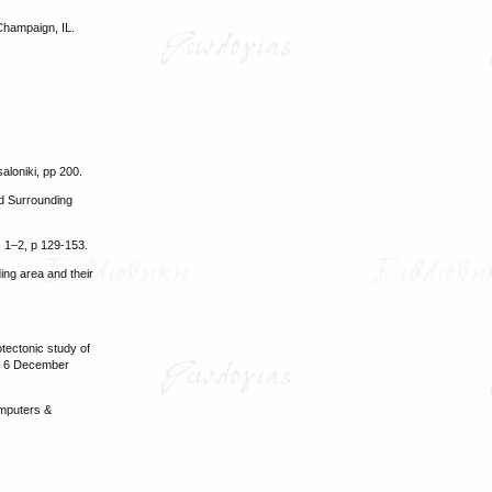
 Champaign, IL.
aloniki, pp 200.
nd Surrounding
s 1–2, p 129-153.
ing area and their
otectonic study of
s, 6 December
omputers &