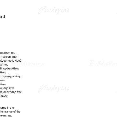
ard
 φαράγγι του
περιοχή, ήτοι
μένου του Ι. Ναού
χή του
. Η πρώτη θέση
 θέση
 περιοχή μελέτης
πλέον
 νέων
δήλωσης των
 αξιολόγησης των
Ναό Αγ.
gorge in the
d entrance of the
 years ago