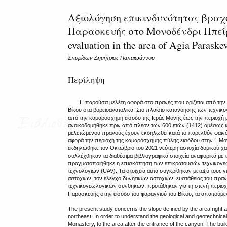
Αξιολόγηση επικινδυνότητας βραχ
Παρασκευής στο Μονοδένδρι Ηπείρο
evaluation in the area of Agia Parask
Σπυρίδων Δημήτριος Παπαϊωάννου
Περίληψη
Η παρούσα μελέτη αφορά στο πρανές που ορίζεται από την π
Βίκου στα βορειοανατολικά. Στο πλαίσιο κατανόησης των τεχνικ
από την καμαρόσχημη είσοδο της Ιεράς Μονής έως την περιοχή μ
ανοικοδομήθηκε πριν από πλέον των 600 ετών (1412) αμέσως 
μελετώμενου πρανούς έχουν εκδηλωθεί κατά το παρελθόν φαιν
αφορά την περιοχή της καμαρόσχημης πύλης εισόδου στην Ι. Μον
εκδηλώθηκε τον Οκτώβριο του 2021 νεότερη αστοχία δομικού χα
συλλέχθηκαν τα διαθέσιμα βιβλιογραφικά στοιχεία αναφορικά με τ
πραγματοποιήθηκε η επισκόπηση των επικρατουσών τεχνικογεω
τεχνολογιών (UAV). Τα στοιχεία αυτά συγκρίθηκαν μεταξύ τους γ
αστοχιών, τον έλεγχο δυνητικών αστοχιών, ευστάθειας του πρ
τεχνικογεωλογικών συνθηκών, προτάθηκαν για τη στενή περιοχ
Παρασκευής στην είσοδο του φαραγγιού του Βίκου, τα απαιτού
The present study concerns the slope defined by the area right ac
northeast. In order to understand the geological and geotechnica
Monastery, to the area after the entrance of the canyon. The bui