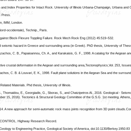
on and Index Properties for Intact Rock. University of Illinois Urbana-Champaign, Urbana and
C Press.
dn, IMM, London.
Nord-occidentale), Technip., Paris.
es Against Block-Flexure Toppling Failure. Rock Mech Rock Eng (2012) 45:519–532.
d seismic hazard in Greece and surrounding area (in Greek). PhD thesis, University of Thess
azachos, C. B., Papaioannou, Ch. A., and Karakaisis, G. F., 1998. A catalog for the Aegean a
active crustal deformation in the Aegean and surrounding area,Tectonophysics,Vol. 253, Issue
zachos, C. B. & Louvari, E. K., 1998. Fault plane solutions in the Aegean Sea and the surround
elated Materials. Phd thesis, University of Illinois.
S., Thomaidou, E., Georgiadis, G., Sboras, S., and Chatzipetros Al., 2016. Geological - Seism
tober 15, 2016). Tectonics & Structural Geology Committee of the G.S.G. 1st meeting. Athen
2014. A new approach for semi-automatic rock mass joints recognition from 3D point clouds.C
S CONTROL. Highway Research Record.
 Geology to Engineering Practice, Geological Society of America, doi:10.1130/Berkey.1950.83