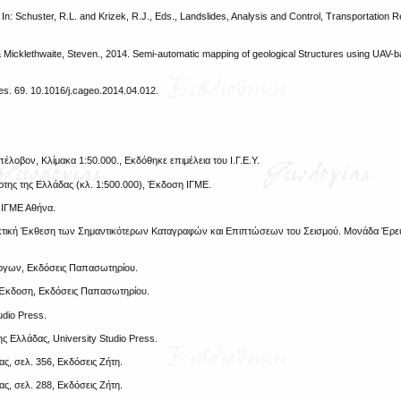
: Schuster, R.L. and Krizek, R.J., Eds., Landslides, Analysis and Control, Transportation 
 Micklethwaite, Steven., 2014. Semi-automatic mapping of geological Structures using UAV-
s. 69. 10.1016/j.cageo.2014.04.012.
οβον, Κλίμακα 1:50.000., Εκδόθηκε επιμέλεια του Ι.Γ.Ε.Υ.
ρτης της Ελλάδας (κλ. 1:500.000), Έκδοση ΙΓΜΕ.
ις ΙΓΜΕ Αθήνα.
ταρκτική Έκθεση των Σημαντικότερων Καταγραφών και Επιπτώσεων του Σεισμού. Μονάδα Έρε
Έργων, Εκδόσεις Παπασωτηρίου.
η Έκδοση, Εκδόσεις Παπασωτηρίου.
udio Press.
ης Ελλάδας, University Studio Press.
ς, σελ. 356, Εκδόσεις Ζήτη.
ς, σελ. 288, Εκδόσεις Ζήτη.