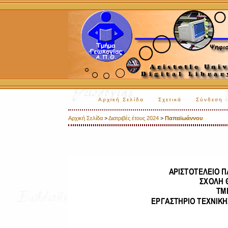
Αρχική Σελίδα
Σχετικά
Σύνδεση
Αρχική Σελίδα
>
Διατριβές έτους 2024
>
Παπαϊωάννου