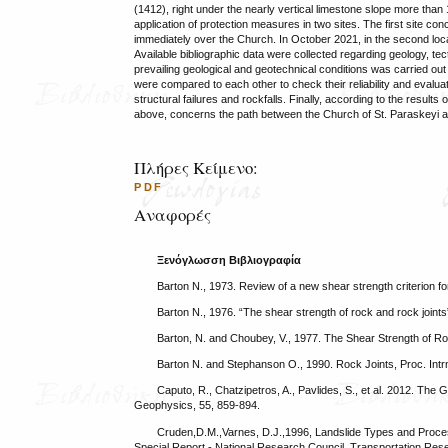
(1412), right under the nearly vertical limestone slope more than 
application of protection measures in two sites. The first site 
immediately over the Church. In October 2021, in the second loca
Available bibliographic data were collected regarding geology, te
prevailing geological and geotechnical conditions was carried o
were compared to each other to check their reliability and evaluate
structural failures and rockfalls. Finally, according to the result
above, concerns the path between the Church of St. Paraskeyi a
Πλήρες Κείμενο:
PDF
Αναφορές
Ξενόγλωσση Βιβλιογραφία
Barton N., 1973. Review of a new shear strength criterion fo
Barton N., 1976. “The shear strength of rock and rock joints
Barton, N. and Choubey, V., 1977. The Shear Strength of Ro
Barton N. and Stephanson O., 1990. Rock Joints, Proc. Int
Caputo, R., Chatzipetros, A., Pavlides, S., et al. 2012. T
Geophysics, 55, 859-894.
Cruden,D.M.,Varnes, D.J.,1996, Landslide Types and Proces
Special Report - National Research Council, Transportation Res