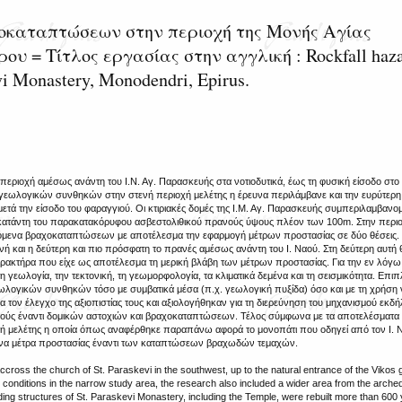
οκαταπτώσεων στην περιοχή της Μονής Αγίας
υ = Τίτλος εργασίας στην αγγλική : Rockfall haz
evi Monastery, Monodendri, Epirus.
εριοχή αμέσως ανάντη του Ι.Ν. Αγ. Παρασκευής στα νοτιοδυτικά, έως τη φυσική είσοδο στο
ογεωλογικών συνθηκών στην στενή περιοχή μελέτης η έρευνα περιλάμβανε και την ευρύτερη 
ετά την είσοδο του φαραγγιού. Οι κτιριακές δομές της Ι.Μ. Αγ. Παρασκευής συμπεριλαμβανο
κατάντη του παρακατακόρυφου ασβεστολιθικού πρανούς ύψους πλέον των 100m. Στην περιο
όμενα βραχοκαταπτώσεων με αποτέλεσμα την εφαρμογή μέτρων προστασίας σε δύο θέσεις
ή και η δεύτερη και πιο πρόσφατη το πρανές αμέσως ανάντη του Ι. Ναού. Στη δεύτερη αυτή
ρακτήρα που είχε ως αποτέλεσμα τη μερική βλάβη των μέτρων προστασίας. Για την εν λόγω
η γεωλογία, την τεκτονική, τη γεωμορφολογία, τα κλιματικά δεμένα και τη σεισμικότητα. Επι
λογικών συνθηκών τόσο με συμβατικά μέσα (π.χ. γεωλογική πυξίδα) όσο και με τη χρήση
ια τον έλεγχο της αξιοπιστίας τους και αξιολογήθηκαν για τη διερεύνηση του μηχανισμού εκ
ανούς έναντι δομικών αστοχιών και βραχοκαταπτώσεων. Τέλος σύμφωνα με τα αποτελέσματα
ή μελέτης η οποία όπως αναφέρθηκε παραπάνω αφορά το μονοπάτι που οδηγεί από τον Ι. 
μενα μέτρα προστασίας έναντι των καταπτώσεων βραχωδών τεμαχών.
cross the church of St. Paraskevi in the southwest, up to the natural entrance of the Vikos 
l conditions in the narrow study area, the research also included a wider area from the arche
lding structures of St. Paraskevi Monastery, including the Temple, were rebuilt more than 600