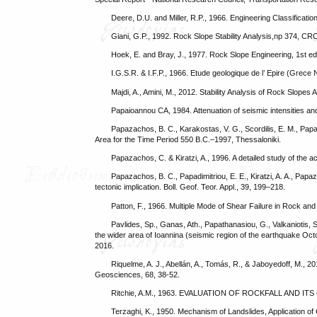
Deere, D.U. and Miller, R.P., 1966. Engineering Classificati
Giani, G.P., 1992. Rock Slope Stability Analysis,np 374, CR
Hoek, E. and Bray, J., 1977. Rock Slope Engineering, 1st e
I.G.S.R. & I.F.P., 1966. Etude geologique de l’ Epire (Grece 
Majdi, A., Amini, M., 2012. Stability Analysis of Rock Slop
Papaioannou CA, 1984. Attenuation of seismic intensities an
Papazachos, B. C., Karakostas, V. G., Scordilis, E. M., Pap
Area for the Time Period 550 B.C.–1997, Thessaloniki.
Papazachos, C. & Kiratzi, A., 1996. A detailed study of the 
Papazachos, B. C., Papadimitriou, E. E., Kiratzi, A. A., Papa
tectonic implication. Boll. Geof. Teor. Appl., 39, 199–218.
Patton, F., 1966. Multiple Mode of Shear Failure in Rock and R
Pavlides, Sp., Ganas, Ath., Papathanasiou, G., Valkaniotis, 
the wider area of Ioannina (seismic region of the earthquake Oc
2016.
Riquelme, A. J., Abellán, A., Tomás, R., & Jaboyedoff, M., 
Geosciences, 68, 38-52.
Ritchie, A.M., 1963. EVALUATION OF ROCKFALL AND IT
Terzaghi, K., 1950. Mechanism of Landslides, Application of