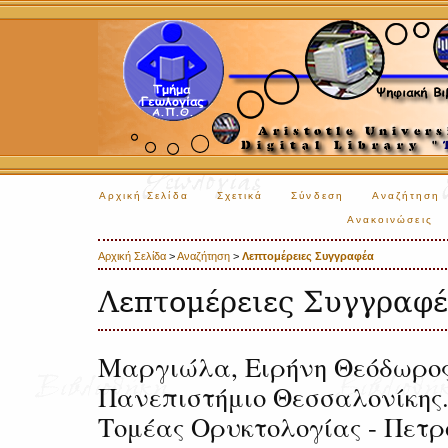
Αρχική Σελίδα
Σχετικά
Σύνδεση
Αναζήτηση
Ανακοινώσεις
Αρχική Σελίδα
>
Αναζήτηση
>
Λεπτομέρειες Συγγραφέα
Λεπτομέρειες Συγγραφ
Μαργιώλα, Ειρήνη Θεόδωρος
Πανεπιστήμιο Θεσσαλονίκης.
Τομέας Ορυκτολογίας - Πετρ