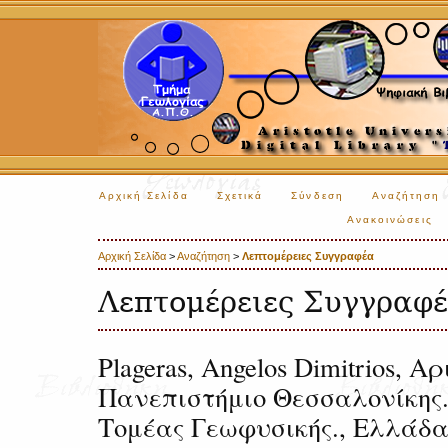
Αρχική Σελίδα
Σχετικά
Σύνδεση
Αναζήτηση
Ανακοινώσεις
Αρχική Σελίδα
>
Αναζήτηση
>
Λεπτομέρειες Συγγραφέα
Λεπτομέρειες Συγγραφ
Plageras, Angelos Dimitrios, Α
Πανεπιστήμιο Θεσσαλονίκης.
Τομέας Γεωφυσικής., Ελλάδ