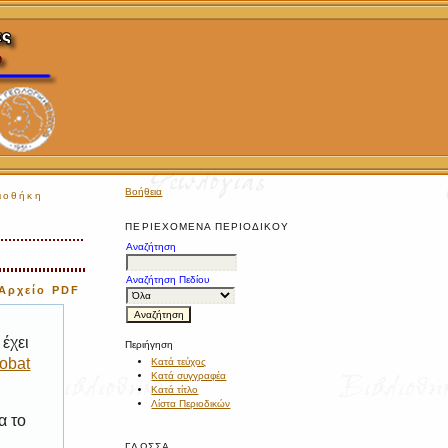
Βοήθεια
ιοθήκη
ΠΕΡΙΕΧΌΜΕΝΑ ΠΕΡΙΟΔΙΚΟΎ
Αναζήτηση
Αναζήτηση Πεδίου
Αρχείο PDF
έχει
Περιήγηση
obat
Κατά τεύχος
Κατά συγγραφέα
Κατά τίτλο
Λίστα Περιοδικών
α το
ΓΛΏΣΣΑ