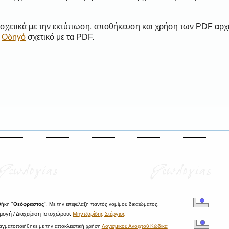
 σχετικά με την εκτύπωση, αποθήκευση και χρήση των PDF αρχ
ο
Οδηγό
σχετικό με τα PDF.
θήκη "
Θεόφραστος
", Με την επιφύλαξη παντός νομίμου δικαιώματος.
ογή / Διαχείριση Ιστοχώρου:
Μηντζαρίδης Στέργιος
ραγματοποιήθηκε με την αποκλειστική χρήση
Λογισμικού Ανοιχτού Κώδικα