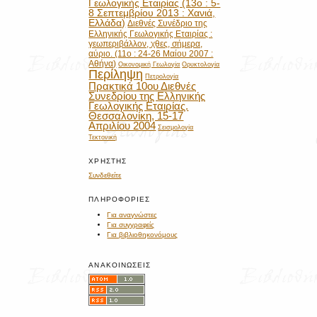
Γεωλογικής Εταιρίας (13ο : 5-
8 Σεπτεμβρίου 2013 : Χανιά,
Ελλάδα)
Διεθνές Συνέδριο της
Ελληνικής Γεωλογικής Εταιρίας :
γεωπεριβάλλον, χθες, σήμερα,
αύριο. (11ο : 24-26 Μαίου 2007 :
Αθήνα)
Οικονομική Γεωλογία
Ορυκτολογία
Περίληψη
Πετρολογία
Πρακτικά 10ου Διεθνές
Συνεδρίου της Ελληνικής
Γεωλογικής Εταιρίας.
Θεσσαλονίκη, 15-17
Απριλίου 2004
Σεισμολογία
Τεκτονική
ΧΡΉΣΤΗΣ
Συνδεθείτε
ΠΛΗΡΟΦΟΡΊΕΣ
Για αναγνώστες
Για συγγραφείς
Για βιβλιοθηκονόμους
ΑΝΑΚΟΙΝΏΣΕΙΣ