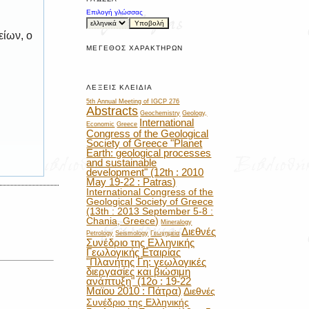
Επιλογή γλώσσας
είων, ο
ΜΈΓΕΘΟΣ ΧΑΡΑΚΤΉΡΩΝ
ΛΈΞΕΙΣ ΚΛΕΙΔΙΆ
5th Annual Meeting of IGCP 276
Abstracts
Geochemistry
Geology,
International
Economic
Greece
Congress of the Geological
Society of Greece "Planet
Earth: geological processes
and sustainable
development" (12th : 2010
May 19-22 : Patras)
International Congress of the
Geological Society of Greece
(13th : 2013 September 5-8 :
Chania, Greece)
Mineralogy
Διεθνές
Petrology
Seismology
Γεωχημεία
Συνέδριο της Ελληνικής
Γεωλογικής Εταιρίας
"Πλανήτης Γη: γεωλογικές
διεργασίες και βιώσιμη
ανάπτυξη" (12ο : 19-22
Μαϊου 2010 : Πάτρα)
Διεθνές
Συνέδριο της Ελληνικής