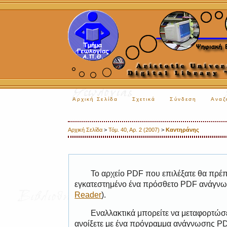
Αρχική Σελίδα
Σχετικά
Σύνδεση
Αναζ
Αρχική Σελίδα
>
Τόμ. 40, Αρ. 2 (2007)
>
Καντηράνης
Το αρχείο PDF που επιλέξατε θα πρέπε
εγκατεστημένο ένα πρόσθετο PDF ανάγνωσ
Reader
).
Εναλλακτικά μπορείτε να μεταφορτώσε
ανοίξετε με ένα πρόγραμμα ανάγνωσης PDF