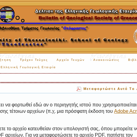
ήτηση
Τρέχον Τεύχος
Αρχείο Τευχών
Ανακοινώσεις
Βιβλ
Ελληνική Γεωλογική Εταιρία
Μεταφορτώστε Αυτό Το 
ι να φορτωθεί εδώ αν ο περιηγητής ιστού που χρησιμοποιείται 
ης τέτοιων αρχείων (π.χ. μια πρόσφατη έκδοση του
Adobe Acr
τε το αρχείο κατευθείαν στον υπολογιστή σας, όπου μπορείτε ν
 αρχείων. Για να μεταφορτώσετε το αρχείο PDF, πατήστε τον