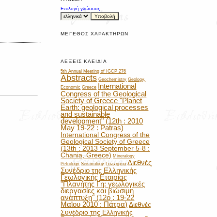
Επιλογή γλώσσας
ΜΈΓΕΘΟΣ ΧΑΡΑΚΤΉΡΩΝ
ΛΈΞΕΙΣ ΚΛΕΙΔΙΆ
5th Annual Meeting of IGCP 276
Abstracts
Geochemistry
Geology,
International
Economic
Greece
Congress of the Geological
Society of Greece "Planet
Earth: geological processes
and sustainable
development" (12th : 2010
May 19-22 : Patras)
International Congress of the
Geological Society of Greece
(13th : 2013 September 5-8 :
Chania, Greece)
Mineralogy
Διεθνές
Petrology
Seismology
Γεωχημεία
Συνέδριο της Ελληνικής
Γεωλογικής Εταιρίας
"Πλανήτης Γη: γεωλογικές
διεργασίες και βιώσιμη
ανάπτυξη" (12ο : 19-22
Μαϊου 2010 : Πάτρα)
Διεθνές
Συνέδριο της Ελληνικής