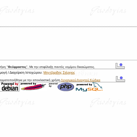
θήκη "
Θεόφραστος
", Με την επιφύλαξη παντός νομίμου δικαιώματος.
ογή / Διαχείριση Ιστοχώρου:
Μηντζαρίδης Στέργιος
ραγματοποιήθηκε με την αποκλειστική χρήση
Λογισμικού Ανοιχτού Κώδικα