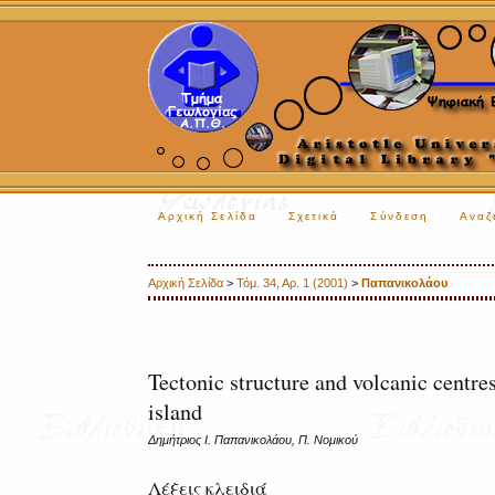
Αρχική Σελίδα
Σχετικά
Σύνδεση
Αναζ
Αρχική Σελίδα
>
Τόμ. 34, Αρ. 1 (2001)
>
Παπανικολάου
Tectonic structure and volcanic centre
island
Δημήτριος Ι. Παπανικολάου, Π. Νομικού
Λέξεις κλειδιά