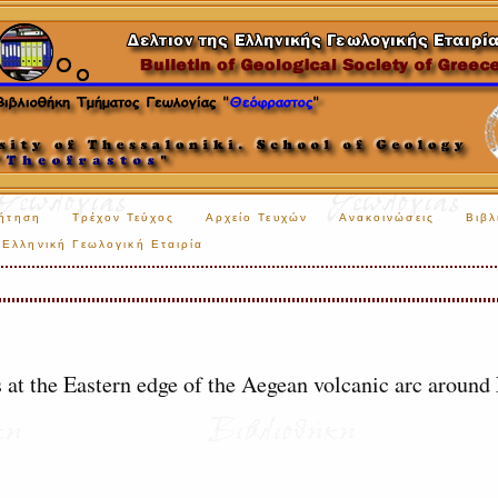
ήτηση
Τρέχον Τεύχος
Αρχείο Τευχών
Ανακοινώσεις
Βιβλ
Ελληνική Γεωλογική Εταιρία
s at the Eastern edge of the Aegean volcanic arc around