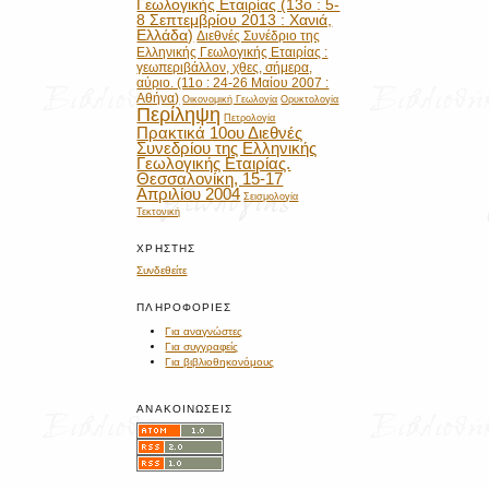
Γεωλογικής Εταιρίας (13ο : 5-
8 Σεπτεμβρίου 2013 : Χανιά,
Ελλάδα)
Διεθνές Συνέδριο της
Ελληνικής Γεωλογικής Εταιρίας :
γεωπεριβάλλον, χθες, σήμερα,
αύριο. (11ο : 24-26 Μαίου 2007 :
Αθήνα)
Οικονομική Γεωλογία
Ορυκτολογία
Περίληψη
Πετρολογία
Πρακτικά 10ου Διεθνές
Συνεδρίου της Ελληνικής
Γεωλογικής Εταιρίας.
Θεσσαλονίκη, 15-17
Απριλίου 2004
Σεισμολογία
Τεκτονική
ΧΡΉΣΤΗΣ
Συνδεθείτε
ΠΛΗΡΟΦΟΡΊΕΣ
Για αναγνώστες
Για συγγραφείς
Για βιβλιοθηκονόμους
ΑΝΑΚΟΙΝΏΣΕΙΣ