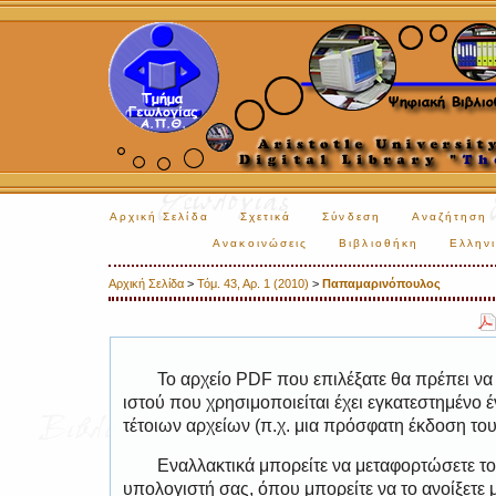
Αρχική Σελίδα
Σχετικά
Σύνδεση
Αναζήτηση
Ανακοινώσεις
Βιβλιοθήκη
Ελληνι
Αρχική Σελίδα
>
Τόμ. 43, Αρ. 1 (2010)
>
Παπαμαρινόπουλος
Το αρχείο PDF που επιλέξατε θα πρέπει να
ιστού που χρησιμοποιείται έχει εγκατεστημέν
τέτοιων αρχείων (π.χ. μια πρόσφατη έκδοση το
Εναλλακτικά μπορείτε να μεταφορτώσετε το
υπολογιστή σας, όπου μπορείτε να το ανοίξετ