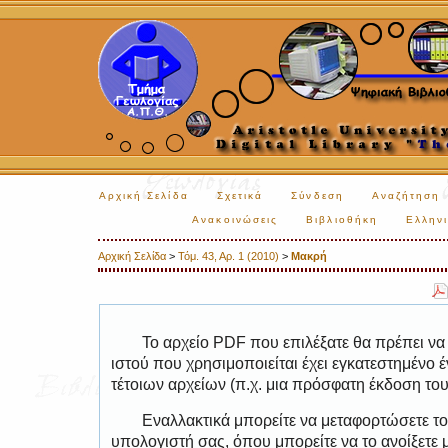
Αρχική Σελίδα
Σχετικά
Σύνδεση
Αναζήτηση
Ανακοινώσεις
Βιβλιοθήκη
Ελληνι
Αρχική Σελίδα
>
Τόμ. 43, Αρ. 1 (2010)
>
Μακρή
Το αρχείο PDF που επιλέξατε θα πρέπει να
ιστού που χρησιμοποιείται έχει εγκατεστημέν
τέτοιων αρχείων (π.χ. μια πρόσφατη έκδοση το
Εναλλακτικά μπορείτε να μεταφορτώσετε το
υπολογιστή σας, όπου μπορείτε να το ανοίξετ