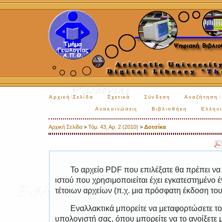
Αρχική Σελίδα
Σχετικά
Σύνδεση
Αναζήτηση
Ανακοινώσεις
Βιβλιοθήκη
Ελληνι
Αρχική Σελίδα
>
Τόμ. 43, Αρ. 2 (2010)
>
Δοτσίκα
Το αρχείο PDF που επιλέξατε θα πρέπει να
ιστού που χρησιμοποιείται έχει εγκατεστημέν
τέτοιων αρχείων (π.χ. μια πρόσφατη έκδοση το
Εναλλακτικά μπορείτε να μεταφορτώσετε το
υπολογιστή σας, όπου μπορείτε να το ανοίξετ