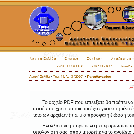
Αρχική Σελίδα
Σχετικά
Σύνδεση
Αναζήτηση
Ανακοινώσεις
Βιβλιοθήκη
Ελληνι
Αρχική Σελίδα
>
Τόμ. 43, Αρ. 3 (2010)
>
Παπαθανασίου
Το αρχείο PDF που επιλέξατε θα πρέπει να
ιστού που χρησιμοποιείται έχει εγκατεστημέν
τέτοιων αρχείων (π.χ. μια πρόσφατη έκδοση το
Εναλλακτικά μπορείτε να μεταφορτώσετε το
υπολογιστή σας, όπου μπορείτε να το ανοίξετ