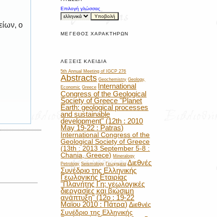
Επιλογή γλώσσας
είων, ο
ΜΈΓΕΘΟΣ ΧΑΡΑΚΤΉΡΩΝ
ΛΈΞΕΙΣ ΚΛΕΙΔΙΆ
5th Annual Meeting of IGCP 276
Abstracts
Geochemistry
Geology,
International
Economic
Greece
Congress of the Geological
Society of Greece "Planet
Earth: geological processes
and sustainable
development" (12th : 2010
May 19-22 : Patras)
International Congress of the
Geological Society of Greece
(13th : 2013 September 5-8 :
Chania, Greece)
Mineralogy
Διεθνές
Petrology
Seismology
Γεωχημεία
Συνέδριο της Ελληνικής
Γεωλογικής Εταιρίας
"Πλανήτης Γη: γεωλογικές
διεργασίες και βιώσιμη
ανάπτυξη" (12ο : 19-22
Μαϊου 2010 : Πάτρα)
Διεθνές
Συνέδριο της Ελληνικής