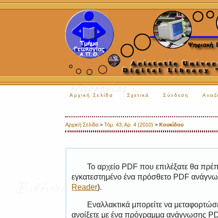
Αρχική Σελίδα
Σχετικά
Σύνδεση
Αναζ
Αρχική Σελίδα
>
Τόμ. 43, Αρ. 4 (2010)
>
Κουκίδου
Το αρχείο PDF που επιλέξατε θα πρέπε
εγκατεστημένο ένα πρόσθετο PDF ανάγνωσ
Reader
).
Εναλλακτικά μπορείτε να μεταφορτώσε
ανοίξετε με ένα πρόγραμμα ανάγνωσης PDF