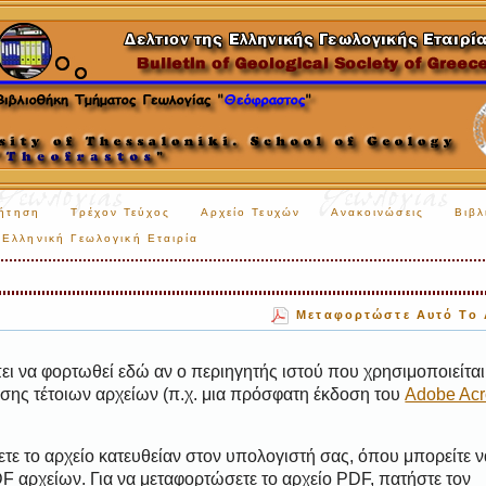
ήτηση
Τρέχον Τεύχος
Αρχείο Τευχών
Ανακοινώσεις
Βιβλ
Ελληνική Γεωλογική Εταιρία
Μεταφορτώστε Αυτό Το 
ι να φορτωθεί εδώ αν ο περιηγητής ιστού που χρησιμοποιείται 
ης τέτοιων αρχείων (π.χ. μια πρόσφατη έκδοση του
Adobe Acr
τε το αρχείο κατευθείαν στον υπολογιστή σας, όπου μπορείτε ν
 αρχείων. Για να μεταφορτώσετε το αρχείο PDF, πατήστε τον