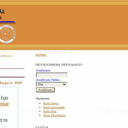
Βοήθεια
ιοθήκη
ΠΕΡΙΕΧΌΜΕΝΑ ΠΕΡΙΟΔΙΚΟΎ
Αναζήτηση
Αναζήτηση Πεδίου
Αρχείο PDF
έχει
Περιήγηση
obat
Κατά τεύχος
Κατά συγγραφέα
Κατά τίτλο
Λίστα Περιοδικών
α το
ΓΛΏΣΣΑ