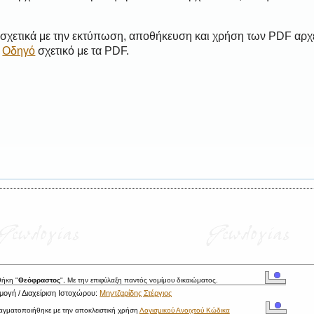
 σχετικά με την εκτύπωση, αποθήκευση και χρήση των PDF αρχ
ο
Οδηγό
σχετικό με τα PDF.
θήκη "
Θεόφραστος
", Με την επιφύλαξη παντός νομίμου δικαιώματος.
ογή / Διαχείριση Ιστοχώρου:
Μηντζαρίδης Στέργιος
ραγματοποιήθηκε με την αποκλειστική χρήση
Λογισμικού Ανοιχτού Κώδικα