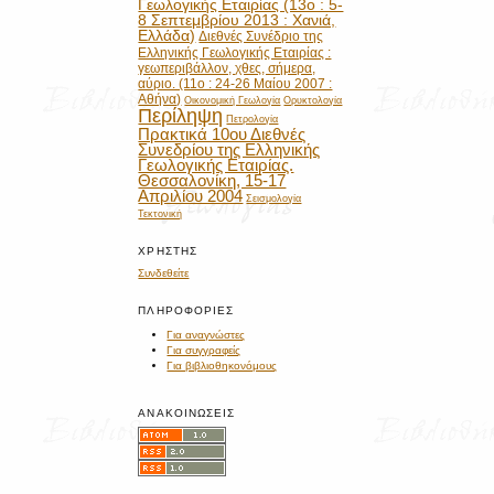
Γεωλογικής Εταιρίας (13ο : 5-
8 Σεπτεμβρίου 2013 : Χανιά,
Ελλάδα)
Διεθνές Συνέδριο της
Ελληνικής Γεωλογικής Εταιρίας :
γεωπεριβάλλον, χθες, σήμερα,
αύριο. (11ο : 24-26 Μαίου 2007 :
Αθήνα)
Οικονομική Γεωλογία
Ορυκτολογία
Περίληψη
Πετρολογία
Πρακτικά 10ου Διεθνές
Συνεδρίου της Ελληνικής
Γεωλογικής Εταιρίας.
Θεσσαλονίκη, 15-17
Απριλίου 2004
Σεισμολογία
Τεκτονική
ΧΡΉΣΤΗΣ
Συνδεθείτε
ΠΛΗΡΟΦΟΡΊΕΣ
Για αναγνώστες
Για συγγραφείς
Για βιβλιοθηκονόμους
ΑΝΑΚΟΙΝΏΣΕΙΣ