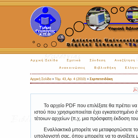
Αρχική Σελίδα
Σχετικά
Σύνδεση
Αναζήτηση
Ανακοινώσεις
Βιβλιοθήκη
Ελληνι
Αρχική Σελίδα
>
Τόμ. 43, Αρ. 4 (2010)
>
Σερπετσιδάκη
Το αρχείο PDF που επιλέξατε θα πρέπει να
ιστού που χρησιμοποιείται έχει εγκατεστημέν
τέτοιων αρχείων (π.χ. μια πρόσφατη έκδοση το
Εναλλακτικά μπορείτε να μεταφορτώσετε το
υπολογιστή σας, όπου μπορείτε να το ανοίξετ