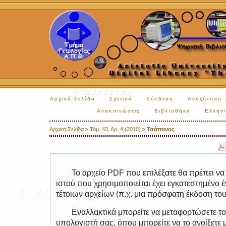
Αρχική Σελίδα
Σχετικά
Σύνδεση
Αναζήτηση
Ανακοινώσεις
Βιβλιοθήκη
Ελληνι
Αρχική Σελίδα
>
Τόμ. 43, Αρ. 4 (2010)
>
Τσάπανος
Το αρχείο PDF που επιλέξατε θα πρέπει να
ιστού που χρησιμοποιείται έχει εγκατεστημέν
τέτοιων αρχείων (π.χ. μια πρόσφατη έκδοση το
Εναλλακτικά μπορείτε να μεταφορτώσετε το
υπολογιστή σας, όπου μπορείτε να το ανοίξετ